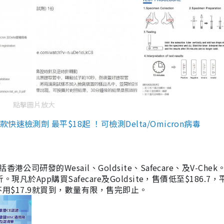
點擊圖片放大
檢測劑 最平$18起 ！可檢測Delta/Omicron病毒
研發的Wesail、Goldsite、Safecare、及V-Chek。
凡於App購買Safecare及Goldsite，售價低至$186.7
均不用$17.9就買到，數量有限，售完即止。