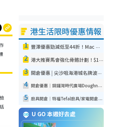
港生活限時優惠情報
1
作
豐澤優惠勁減低至44折！Mac mini/iPhone17Pro大減價！廚房家電$220起
標
2
港大推賽馬會強化骨骼計劃！$100骨質密度X光檢查 完成免費運動訓練送超市禮券！附參加資格
3
開倉優惠 | 尖沙咀海港城名牌波鞋開倉低至1折！On鞋$899起／Joy&Peace鞋履$98起
4
開倉優惠｜銅鑼灣時代廣場Doughnut/Campo Marzio開倉低至1折！背囊、書包、手袋劈價$200起
5
我檢
廚具開倉｜特福Tefal廚具/家電開倉低至3折！$220起買平底鍋/炒鑊/湯煲！電飯煲/吸塵機/燙斗$418起
包括
U GO 本週好去處