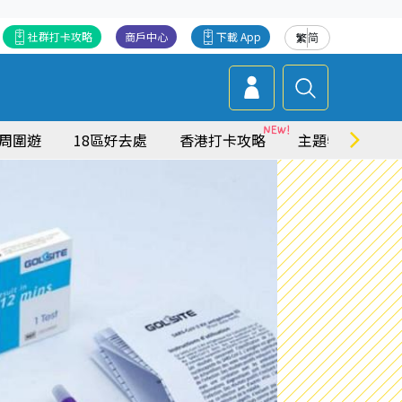
社群打卡攻略
商戶中心
下載 App
繁
简
周圍遊
18區好去處
香港打卡攻略
主題特集