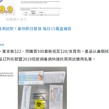
點擊圖片放大
速測試劑！最快即日發貨 每日15萬盒補貨
<<
，單支裝$22，而購買500套裝低至$20/支買到。產品以鼻咽
品已列在歐盟2019冠狀病毒病快速抗原測試通用名單。