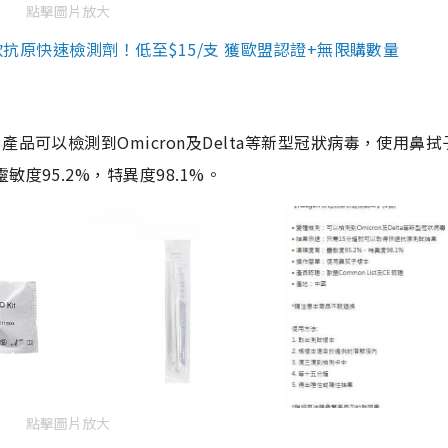
點擊圖片放大
3款抗原快速檢測劑！低至$15/支 獲歐盟認證+無限購數量
品可以檢測到Omicron及Delta等新型冠狀病毒，使用鼻拭
度95.2%，特異度98.1%。
點擊圖片放大