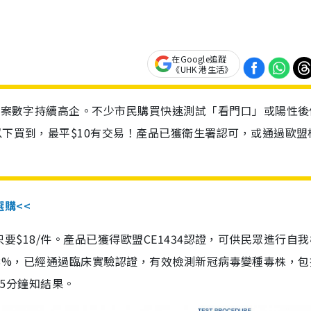
在Google追蹤
《UHK 港生活》
診個案數字持續高企。不少市民購買快速測試「看門口」或陽性後
以下買到，最平$10有交易！產品已獲衛生署認可，或通過歐盟
選購<<
惠價只要$18/件。產品已獲得歐盟CE1434認證，可供民眾進行自
性99.8%，已經通過臨床實驗認證，有效檢測新冠病毒變種毒株，
，15分鐘知結果。