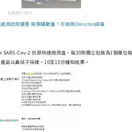
點擊圖片放大
測試劑優惠 無限購數量！可檢測Omicron病毒
are SARS-Cov-2 抗原快速檢測盒，每20劑獨立包裝為1個單位
5。產品以鼻拭子採樣，10至15分鐘知結果。