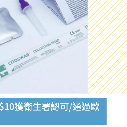
$10獲衛生署認可/通過歐