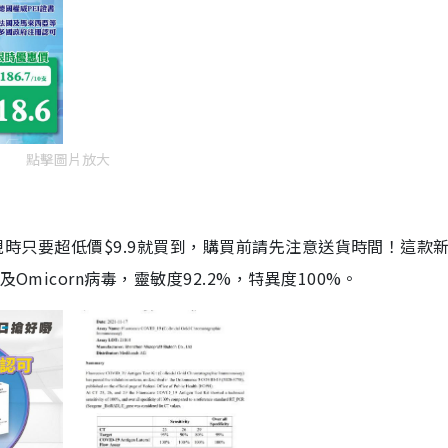
點擊圖片放大
劑，現時只要超低價$9.9就買到，購買前請先注意送貨時間！這款
Omicorn病毒，靈敏度92.2%，特異度100%。