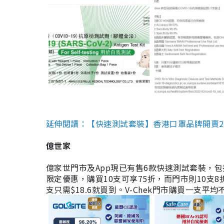
延伸閱讀：【快速測試套裝】香港口罩品牌開賣2款快速
億世家
億家世門市及App現已有售6款快速測試套裝，包括香港公司
限定優惠，購買10支可享75折，而門市則10支8折。現
支只需$18.6就買到。V-Chek門市購買一支平