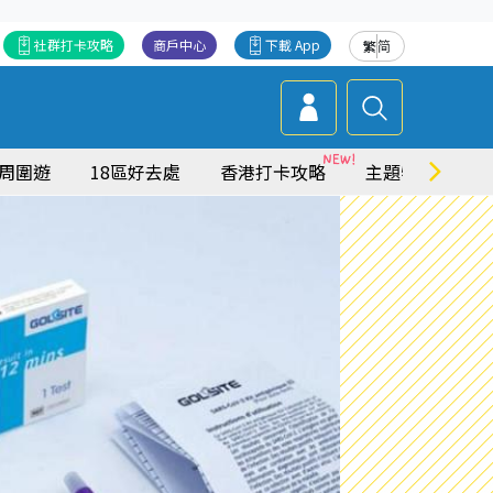
社群打卡攻略
商戶中心
下載 App
繁
简
周圍遊
18區好去處
香港打卡攻略
主題特集