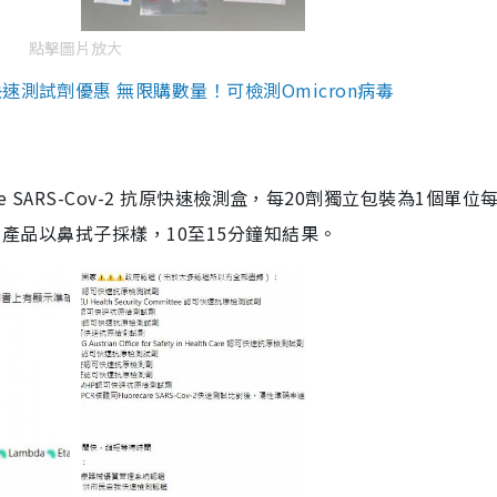
點擊圖片放大
測試劑優惠 無限購數量！可檢測Omicron病毒
are SARS-Cov-2 抗原快速檢測盒，每20劑獨立包裝為1個單位
5。產品以鼻拭子採樣，10至15分鐘知結果。