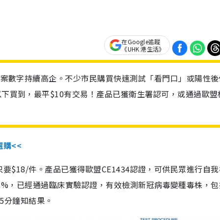
在Google追蹤
《UHK 港生活》
診個案數字持續高企。不少市民購買快速測試「看門口」或陽性後
以下買到，最平$10有交易！產品已獲衛生署認可，或通過歐盟
選購<<
惠價只要$18/件。產品已獲得歐盟CE1434認證，可供民眾進行自
性99.8%，已經通過臨床實驗認證，有效檢測新冠病毒變種毒株，
，15分鐘知結果。