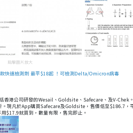
點擊圖片放大
檢測劑 最平$18起 ！可檢測Delta/Omicron病毒
研發的Wesail、Goldsite、Safecare、及V-Chek。
凡於App購買Safecare及Goldsite，售價低至$186.7
均不用$17.9就買到，數量有限，售完即止。