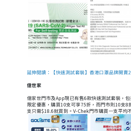
延伸閱讀：【快速測試套裝】香港口罩品牌開賣2款快速
億世家
億家世門市及App現已有售6款快速測試套裝，包括香港公司
限定優惠，購買10支可享75折，而門市則10支8折。現
支只需$18.6就買到。V-Chek門市購買一支平