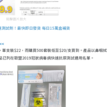
點擊圖片放大
速測試劑！最快即日發貨 每日15萬盒補貨
<<
，單支裝$22，而購買500套裝低至$20/支買到。產品以鼻咽
品已列在歐盟2019冠狀病毒病快速抗原測試通用名單。