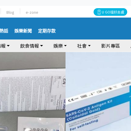
Blog
e-zone
U GO搵好去處
熱話
娛樂新聞
定期存款
情報
飲食情報
娛樂
社會
影片專區