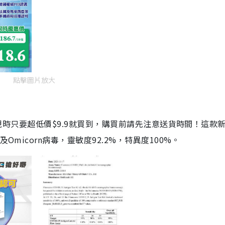
點擊圖片放大
劑，現時只要超低價$9.9就買到，購買前請先注意送貨時間！這款
Omicorn病毒，靈敏度92.2%，特異度100%。