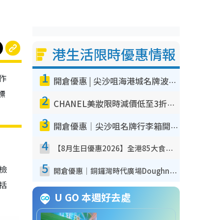
港生活限時優惠情報
1
作
開倉優惠 | 尖沙咀海港城名牌波鞋開倉低至1折！On鞋$899起／Joy&Peace鞋履$98起
標
2
CHANEL美妝限時減價低至3折！人氣粉底/唇膏/精華液低至$275！COCO香水都有平
3
開倉優惠｜尖沙咀名牌行李箱開倉低至4折！一連5日 American Tourister/ace./Hallmark $200起！
4
【8月生日優惠2026】全港85大食買玩著數攻略 自助餐/火鍋放題同行免費＋誠品/DONKI送現金券
5
我檢
開倉優惠｜銅鑼灣時代廣場Doughnut/Campo Marzio開倉低至1折！背囊、書包、手袋劈價$200起
包括
U GO 本週好去處