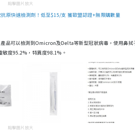
點擊圖片放大
3款抗原快速檢測劑！低至$15/支 獲歐盟認證+無限購數量
品可以檢測到Omicron及Delta等新型冠狀病毒，使用鼻拭
度95.2%，特異度98.1%。
點擊圖片放大