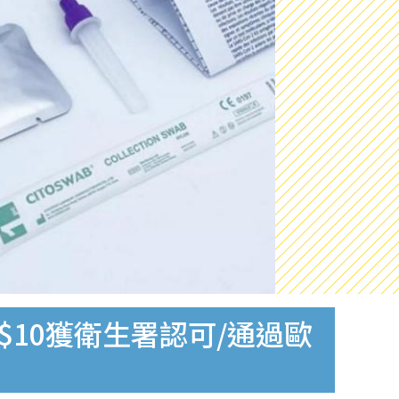
$10獲衛生署認可/通過歐