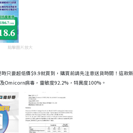
點擊圖片放大
劑，現時只要超低價$9.9就買到，購買前請先注意送貨時間！這款
Omicorn病毒，靈敏度92.2%，特異度100%。