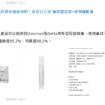
點擊圖片放大
3款抗原快速檢測劑！低至$15/支 獲歐盟認證+無限購數量
品可以檢測到Omicron及Delta等新型冠狀病毒，使用鼻拭
度95.2%，特異度98.1%。
點擊圖片放大