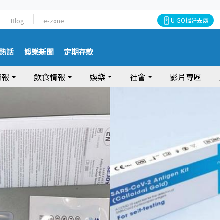
Blog
e-zone
U GO搵好去處
熱話
娛樂新聞
定期存款
情報
飲食情報
娛樂
社會
影片專區