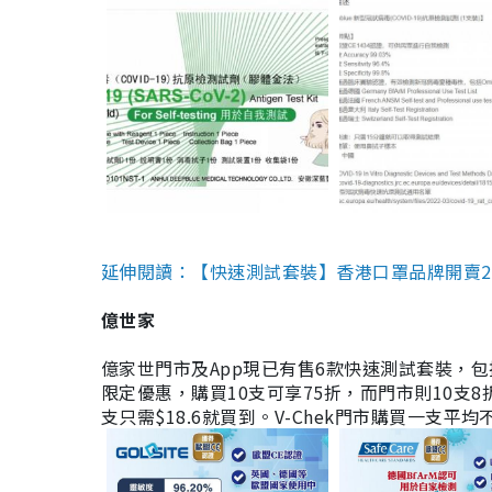
延伸閱讀：【快速測試套裝】香港口罩品牌開賣2款快速
億世家
億家世門市及App現已有售6款快速測試套裝，包括香港公司
限定優惠，購買10支可享75折，而門市則10支8折。現
支只需$18.6就買到。V-Chek門市購買一支平