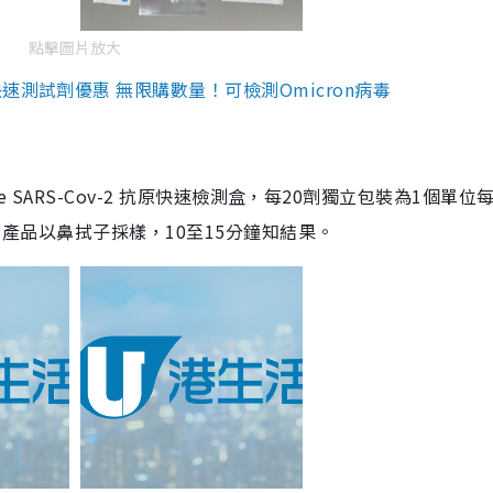
點擊圖片放大
測試劑優惠 無限購數量！可檢測Omicron病毒
are SARS-Cov-2 抗原快速檢測盒，每20劑獨立包裝為1個單位
5。產品以鼻拭子採樣，10至15分鐘知結果。