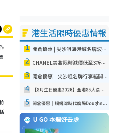
港生活限時優惠情報
1
作
開倉優惠 | 尖沙咀海港城名牌波鞋開倉低至1折！On鞋$899起／Joy&Peace鞋履$98起
標
2
CHANEL美妝限時減價低至3折！人氣粉底/唇膏/精華液低至$275！COCO香水都有平
3
開倉優惠｜尖沙咀名牌行李箱開倉低至4折！一連5日 American Tourister/ace./Hallmark $200起！
4
【8月生日優惠2026】全港85大食買玩著數攻略 自助餐/火鍋放題同行免費＋誠品/DONKI送現金券
5
我檢
開倉優惠｜銅鑼灣時代廣場Doughnut/Campo Marzio開倉低至1折！背囊、書包、手袋劈價$200起
包括
U GO 本週好去處