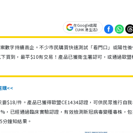
在Google追蹤
《UHK 港生活》
診個案數字持續高企。不少市民購買快速測試「看門口」或陽性後
以下買到，最平$10有交易！產品已獲衛生署認可，或通過歐盟
選購<<
惠價只要$18/件。產品已獲得歐盟CE1434認證，可供民眾進行自
性99.8%，已經通過臨床實驗認證，有效檢測新冠病毒變種毒株，
，15分鐘知結果。