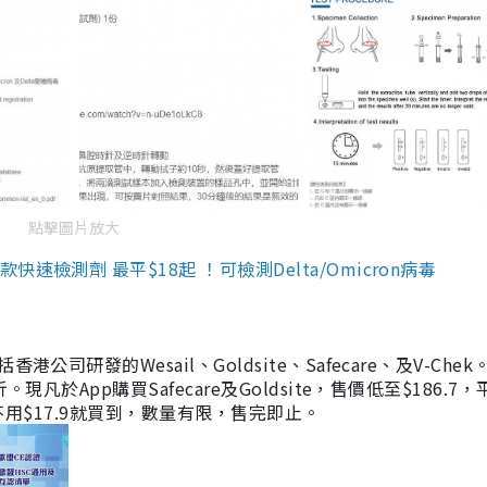
點擊圖片放大
檢測劑 最平$18起 ！可檢測Delta/Omicron病毒
研發的Wesail、Goldsite、Safecare、及V-Chek。
凡於App購買Safecare及Goldsite，售價低至$186.7
均不用$17.9就買到，數量有限，售完即止。