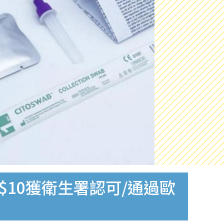
$10獲衛生署認可/通過歐