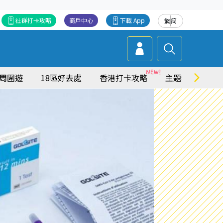
社群打卡攻略
商戶中心
下載 App
繁
简
周圍遊
18區好去處
香港打卡攻略
主題特集