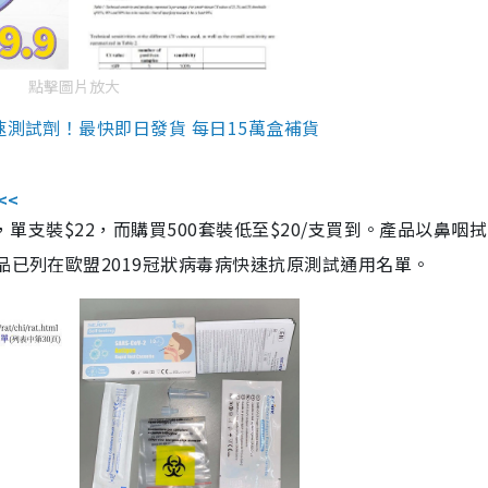
點擊圖片放大
速測試劑！最快即日發貨 每日15萬盒補貨
<<
，單支裝$22，而購買500套裝低至$20/支買到。產品以鼻咽
品已列在歐盟2019冠狀病毒病快速抗原測試通用名單。