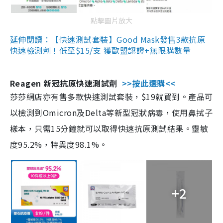
點擊圖片放大
延伸閱讀：【快速測試套裝】Good Mask發售3款抗原
快速檢測劑！低至$15/支 獲歐盟認證+無限購數量
Reagen 新冠抗原快速測試劑
>>按此選購<<
莎莎網店亦有售多款快速測試套裝，$19就買到。產品可
以檢測到Omicron及Delta等新型冠狀病毒，使用鼻拭子
樣本，只需15分鐘就可以取得快速抗原測試結果。靈敏
度95.2%，特異度98.1%。
+2