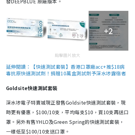
發DEEPBLUE 原廠版本。
+2
點擊圖片放大
延伸閱讀：【快速測試套裝】香港口罩廠acc+推$18病
毒抗原快速測試劑！捐贈10萬盒測試劑予深水埗露宿者
Goldsite快速測試套裝
深水埗電子特賣城現正發售Goldsite快速測試套裝，現
時更有優惠，$100/10支，平均每支$10，買10支再送口
罩。另外有售YHLO及Green Spring的快速測試套裝，
一樣低至$100/10支送口罩。