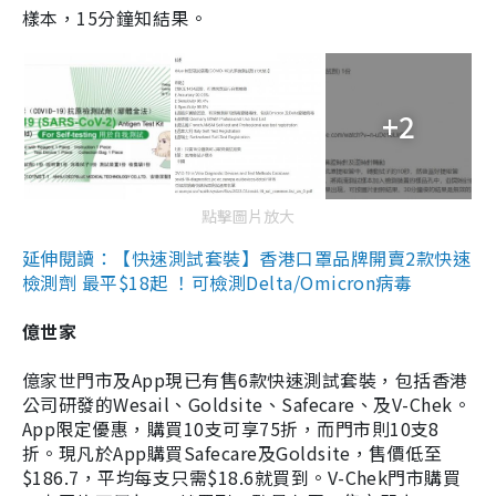
樣本，15分鐘知結果。
+2
點擊圖片放大
延伸閱讀：【快速測試套裝】香港口罩品牌開賣2款快速
檢測劑 最平$18起 ！可檢測Delta/Omicron病毒
億世家
億家世門市及App現已有售6款快速測試套裝，包括香港
公司研發的Wesail、Goldsite、Safecare、及V-Chek。
App限定優惠，購買10支可享75折，而門市則10支8
折。現凡於App購買Safecare及Goldsite，售價低至
$186.7，平均每支只需$18.6就買到。V-Chek門市購買