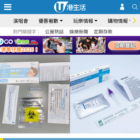
演唱會
優惠著數
玩樂情報
購物情報
熱門關鍵字：
公屋熱話
娛樂新聞
定期存款