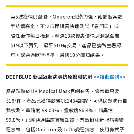
第5波疫情仍嚴峻，Omicron感染力強，確診個案數
字持續高企。不少市民購買快速測試「看門口」或
陽性後作每日檢測。精選13款優惠價快速測試套裝
$19以下買到，最平$10有交易！產品已獲衛生署認
可，或通過歐盟標準，最快10分鐘知結果。
DEEPBLUE 新型冠狀病毒抗原檢測試劑
>>按此選購<<
產品現時於HK Medical Mask官網有售，優惠價只要
$18/件。產品已獲得歐盟CE1434認證，可供民眾進行自
我檢測。準確度 99.03%、靈敏度96.4%、特異性
99.8%，已經通過臨床實驗認證，有效檢測新冠病毒變
種毒株，包括Omicron 及Delta變種病毒。使用鼻拭子