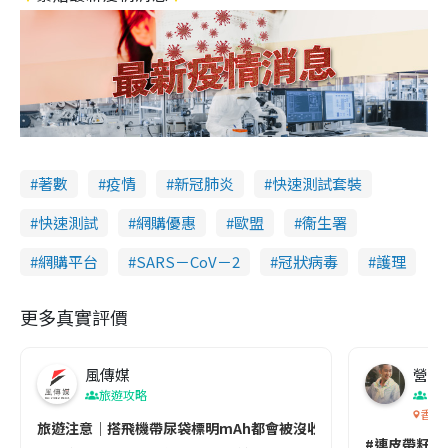
著數
疫情
新冠肺炎
快速測試套裝
快速測試
網購優惠
歐盟
衞生署
網購平台
SARS－CoV－2
冠狀病毒
護理
更多真實評價
風傳媒
營養教
旅遊攻略
生
香港
旅遊注意｜搭飛機帶尿袋標明mAh都會被沒收😱出發前切記檢查「1
#連皮帶籽都