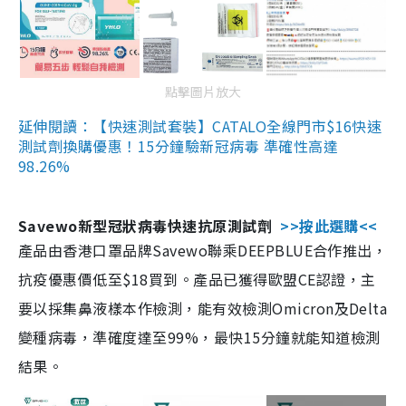
點擊圖片放大
延伸閱讀：【快速測試套裝】CATALO全線門市$16快速
測試劑換購優惠！15分鐘驗新冠病毒 準確性高達
98.26%
Savewo新型冠狀病毒快速抗原測試劑
>>按此選購<<
產品由香港口罩品牌Savewo聯乘DEEPBLUE合作推出，
抗疫優惠價低至$18買到。產品已獲得歐盟CE認證，主
要以採集鼻液樣本作檢測，能有效檢測Omicron及Delta
變種病毒，準確度達至99%，最快15分鐘就能知道檢測
結果。