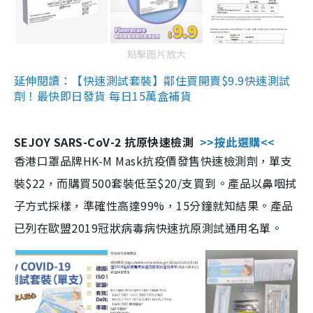
點擊圖片放大
延伸閱讀：【快速測試套裝】鄰住買開賣$9.9快速測試
劑！最快即日發貨 每日15萬盒補貨
SEJOY SARS-CoV-2 抗原快速檢測
>>按此選購<<
香港口罩品牌HK-M Mask抗疫價發售快速檢測劑，單支
裝$22，而購買500套裝低至$20/支買到。產品以鼻咽拭
子方式採樣，準確性高達99%，15分鐘就知結果。產品
已列在歐盟2019冠狀病毒病快速抗原測試通用名單。