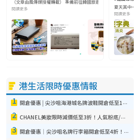
（文章由風傳媒授權轉載） 準備前往韓國旅遊的民眾，近期要特別留
夏天其中一種時
閱讀更多
閱讀更多
港生活限時優惠情報
1
開倉優惠 | 尖沙咀海港城名牌波鞋開倉低至1折！On鞋$899起／Joy&Peace鞋履$98起
2
CHANEL美妝限時減價低至3折！人氣粉底/唇膏/精華液低至$275！COCO香水都有平
3
開倉優惠｜尖沙咀名牌行李箱開倉低至4折！一連5日 American Tourister/ace./Hallmark $200起！