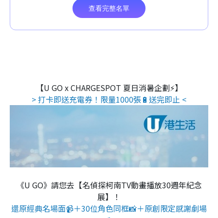
【U GO x CHARGESPOT 夏日消暑企劃⚡】
> 打卡即送充電券！限量1000張🔋送完即止 <
《U GO》請您去【名偵探柯南TV動畫播放30週年紀念
展】！
還原經典名場面📹＋30位角色同框📸＋原創限定感謝劇場