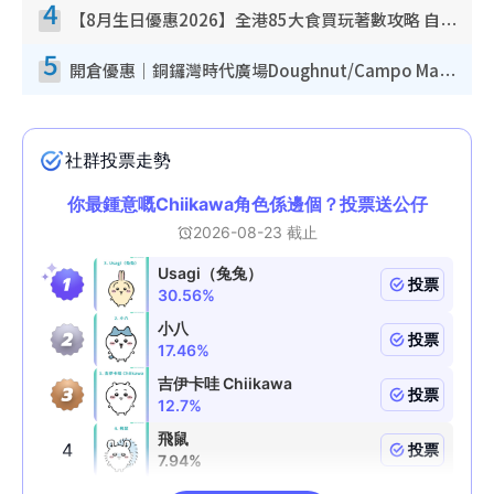
4
【8月生日優惠2026】全港85大食買玩著數攻略 自助餐/火鍋放題同行免費＋誠品/DONKI送現金券
5
開倉優惠｜銅鑼灣時代廣場Doughnut/Campo Marzio開倉低至1折！背囊、書包、手袋劈價$200起