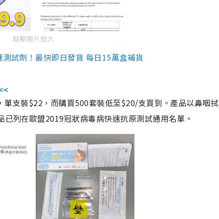
點擊圖片放大
速測試劑！最快即日發貨 每日15萬盒補貨
<<
，單支裝$22，而購買500套裝低至$20/支買到。產品以鼻咽
品已列在歐盟2019冠狀病毒病快速抗原測試通用名單。