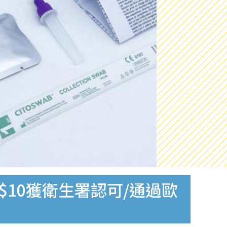
$10獲衛生署認可/通過歐