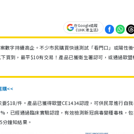
在Google追蹤
《UHK 港生活》
診個案數字持續高企。不少市民購買快速測試「看門口」或陽性後
以下買到，最平$10有交易！產品已獲衛生署認可，或通過歐盟
選購<<
惠價只要$18/件。產品已獲得歐盟CE1434認證，可供民眾進行自
性99.8%，已經通過臨床實驗認證，有效檢測新冠病毒變種毒株，
，15分鐘知結果。