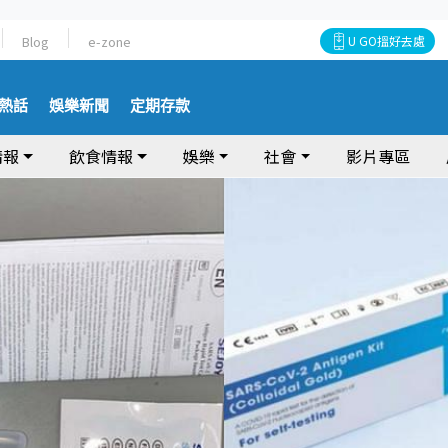
Blog
e-zone
U GO搵好去處
熱話
娛樂新聞
定期存款
情報
飲食情報
娛樂
社會
影片專區