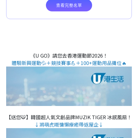
《U GO》請您去香港運動節2026！
體驗新興運動💦＋競技賽事💪＋100+運動用品攤位🔥
【送您🐯】韓國超人氣文創品牌MUZIK TIGER 冰感風扇！
↓將萌虎嘅慵懶療癒帶返屋企↓