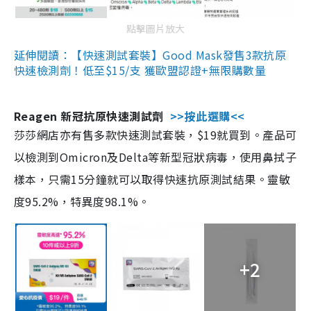
點擊圖片放大
延伸閱讀：【快速測試套裝】Good Mask發售3款抗原
快速檢測劑！低至$15/支 獲歐盟認證+無限購數量
Reagen 新冠抗原快速測試劑
>>按此選購<<
莎莎網店亦有售多款快速測試套裝，$19就買到。產品可
以檢測到Omicron及Delta等新型冠狀病毒，使用鼻拭子
樣本，只需15分鐘就可以取得快速抗原測試結果。靈敏
度95.2%，特異度98.1%。
+2