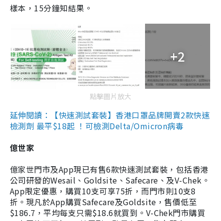
樣本，15分鐘知結果。
+2
點擊圖片放大
延伸閱讀：【快速測試套裝】香港口罩品牌開賣2款快速
檢測劑 最平$18起 ！可檢測Delta/Omicron病毒
億世家
億家世門市及App現已有售6款快速測試套裝，包括香港
公司研發的Wesail、Goldsite、Safecare、及V-Chek。
App限定優惠，購買10支可享75折，而門市則10支8
折。現凡於App購買Safecare及Goldsite，售價低至
$186.7，平均每支只需$18.6就買到。V-Chek門市購買