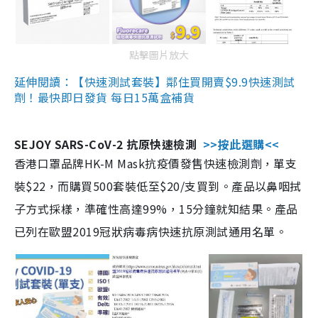
點擊圖片放大
延伸閱讀：【快速測試套裝】鄰住買開賣$9.9快速測試
劑！最快即日發貨 每日15萬盒補貨
SEJOY SARS-CoV-2 抗原快速檢測
>>按此選購<<
香港口罩品牌HK-M Mask抗疫價發售快速檢測劑，單支
裝$22，而購買500套裝低至$20/支買到。產品以鼻咽拭
子方式採樣，準確性高達99%，15分鐘就知結果。產品
已列在歐盟2019冠狀病毒病快速抗原測試通用名單。