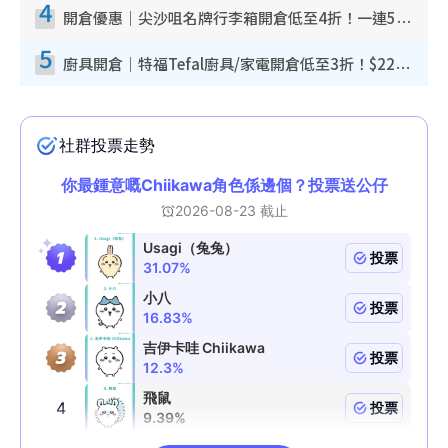
4
開倉優惠｜尖沙咀名牌行李箱開倉低至4折！一連5日 American Tourister/ace./Hallmark $200起！
5
廚具開倉｜特福Tefal廚具/家電開倉低至3折！$220起買平底鍋/炒鑊/湯煲！電飯煲/吸塵機/燙斗$418起