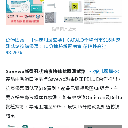
點擊圖片放大
延伸閱讀：【快速測試套裝】CATALO全線門市$16快速
測試劑換購優惠！15分鐘驗新冠病毒 準確性高達
98.26%
Savewo新型冠狀病毒快速抗原測試劑
>>按此選購<<
產品由香港口罩品牌Savewo聯乘DEEPBLUE合作推出，
抗疫優惠價低至$18買到。產品已獲得歐盟CE認證，主
要以採集鼻液樣本作檢測，能有效檢測Omicron及Delta
變種病毒，準確度達至99%，最快15分鐘就能知道檢測
結果。