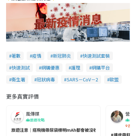
著數
疫情
新冠肺炎
快速測試套裝
快速測試
網購優惠
護理
網購平台
衞生署
冠狀病毒
SARS－CoV－2
歐盟
更多真實評價
風傳媒
營養教
旅遊攻略
生
香港
旅遊注意｜搭飛機帶尿袋標明mAh都會被沒收😱出發前切記檢查「1
#連皮帶籽都