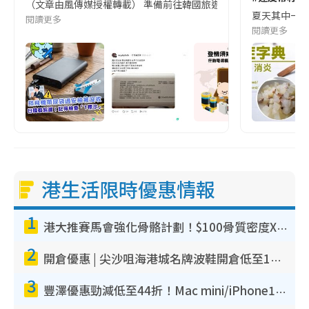
（文章由風傳媒授權轉載） 準備前往韓國旅遊的民眾，近期要特別留
夏天其中一種時
閱讀更多
閱讀更多
港生活限時優惠情報
1
港大推賽馬會強化骨骼計劃！$100骨質密度X光檢查 完成免費運動訓練送超市禮券！附參加資格
2
開倉優惠 | 尖沙咀海港城名牌波鞋開倉低至1折！On鞋$899起／Joy&Peace鞋履$98起
3
豐澤優惠勁減低至44折！Mac mini/iPhone17Pro大減價！廚房家電$220起