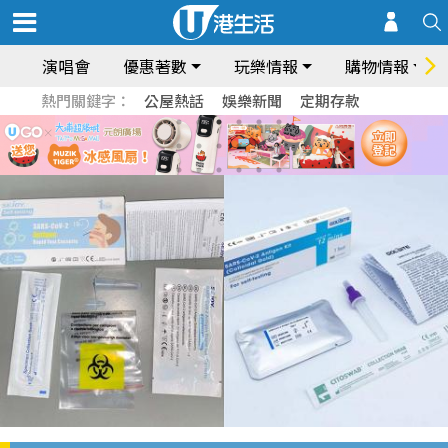
演唱會
優惠著數
玩樂情報
購物情報
熱門關鍵字：
公屋熱話
娛樂新聞
定期存款