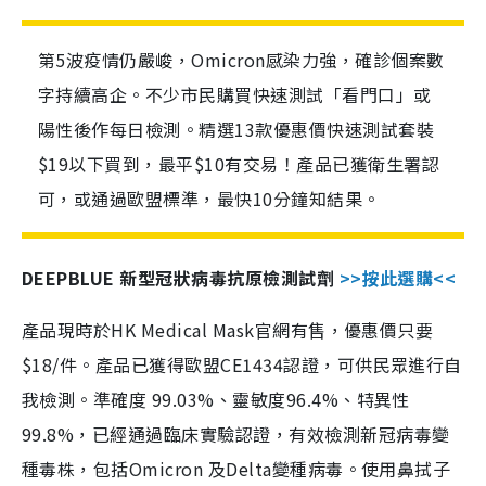
第5波疫情仍嚴峻，Omicron感染力強，確診個案數
字持續高企。不少市民購買快速測試「看門口」或
陽性後作每日檢測。精選13款優惠價快速測試套裝
$19以下買到，最平$10有交易！產品已獲衛生署認
可，或通過歐盟標準，最快10分鐘知結果。
DEEPBLUE 新型冠狀病毒抗原檢測試劑
>>按此選購<<
產品現時於HK Medical Mask官網有售，優惠價只要
$18/件。產品已獲得歐盟CE1434認證，可供民眾進行自
我檢測。準確度 99.03%、靈敏度96.4%、特異性
99.8%，已經通過臨床實驗認證，有效檢測新冠病毒變
種毒株，包括Omicron 及Delta變種病毒。使用鼻拭子