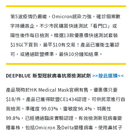
第5波疫情仍嚴峻，Omicron感染力強，確診個案數
字持續高企。不少市民購買快速測試「看門口」或
陽性後作每日檢測。精選13款優惠價快速測試套裝
$19以下買到，最平$10有交易！產品已獲衛生署認
可，或通過歐盟標準，最快10分鐘知結果。
DEEPBLUE 新型冠狀病毒抗原檢測試劑
>>按此選購<<
產品現時於HK Medical Mask官網有售，優惠價只要
$18/件。產品已獲得歐盟CE1434認證，可供民眾進行自
我檢測。準確度 99.03%、靈敏度96.4%、特異性
99.8%，已經通過臨床實驗認證，有效檢測新冠病毒變
種毒株，包括Omicron 及Delta變種病毒。使用鼻拭子