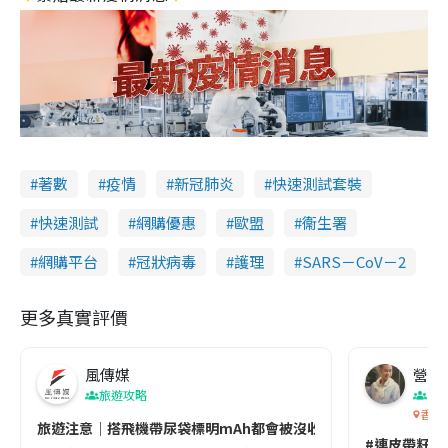
著數
疫情
新冠肺炎
快速測試套裝
快速測試
網購優惠
歐盟
衞生署
網購平台
冠狀病毒
護理
SARS－CoV－2
更多真實評價
風傳媒
營養教
旅遊攻略
生
香港
旅遊注意｜搭飛機帶尿袋標明mAh都會被沒收😱出發前切記檢查「1
#連皮帶籽都