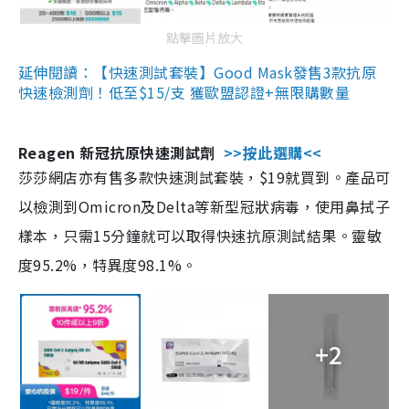
點擊圖片放大
延伸閱讀：【快速測試套裝】Good Mask發售3款抗原
快速檢測劑！低至$15/支 獲歐盟認證+無限購數量
Reagen 新冠抗原快速測試劑
>>按此選購<<
莎莎網店亦有售多款快速測試套裝，$19就買到。產品可
以檢測到Omicron及Delta等新型冠狀病毒，使用鼻拭子
樣本，只需15分鐘就可以取得快速抗原測試結果。靈敏
度95.2%，特異度98.1%。
+2