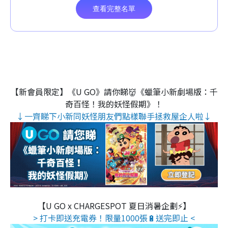
【新會員限定】《U GO》請你睇👹《蠟筆小新劇場版：千
奇百怪！我的妖怪假期》！
↓一齊睇下小新同妖怪朋友們點樣聯手拯救屋企人啦↓
【U GO x CHARGESPOT 夏日消暑企劃⚡】
> 打卡即送充電券！限量1000張🔋送完即止 <