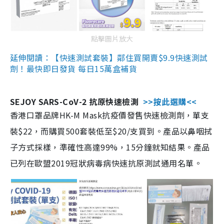
點擊圖片放大
延伸閱讀：【快速測試套裝】鄰住買開賣$9.9快速測試
劑！最快即日發貨 每日15萬盒補貨
SEJOY SARS-CoV-2 抗原快速檢測
>>按此選購<<
香港口罩品牌HK-M Mask抗疫價發售快速檢測劑，單支
裝$22，而購買500套裝低至$20/支買到。產品以鼻咽拭
子方式採樣，準確性高達99%，15分鐘就知結果。產品
已列在歐盟2019冠狀病毒病快速抗原測試通用名單。