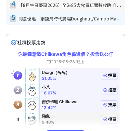
4
【8月生日優惠2026】全港85大食買玩著數攻略 自助餐/火鍋放題同行免費＋誠品/DONKI送現金券
5
開倉優惠｜銅鑼灣時代廣場Doughnut/Campo Marzio開倉低至1折！背囊、書包、手袋劈價$200起