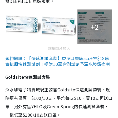
發DEEPBLUE 原廠版本。
+2
點擊圖片放大
延伸閱讀：【快速測試套裝】香港口罩廠acc+推$18病
毒抗原快速測試劑！捐贈10萬盒測試劑予深水埗露宿者
Goldsite快速測試套裝
深水埗電子特賣城現正發售Goldsite快速測試套裝，現
時更有優惠，$100/10支，平均每支$10，買10支再送口
罩。另外有售YHLO及Green Spring的快速測試套裝，
一樣低至$100/10支送口罩。