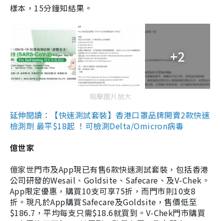
樣本，15分鐘知結果。
+2
點擊圖片放大
延伸閱讀：【快速測試套裝】香港口罩品牌開賣2款快速
檢測劑 最平$18起 ！可檢測Delta/Omicron病毒
億世家
億家世門市及App現已有售6款快速測試套裝，包括香港
公司研發的Wesail、Goldsite、Safecare、及V-Chek。
App限定優惠，購買10支可享75折，而門市則10支8
折。現凡於App購買Safecare及Goldsite，售價低至
$186.7，平均每支只需$18.6就買到。V-Chek門市購買