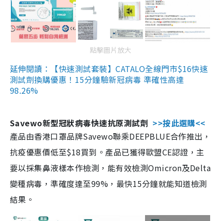
點擊圖片放大
延伸閱讀：【快速測試套裝】CATALO全線門市$16快速
測試劑換購優惠！15分鐘驗新冠病毒 準確性高達
98.26%
Savewo新型冠狀病毒快速抗原測試劑
>>按此選購<<
產品由香港口罩品牌Savewo聯乘DEEPBLUE合作推出，
抗疫優惠價低至$18買到。產品已獲得歐盟CE認證，主
要以採集鼻液樣本作檢測，能有效檢測Omicron及Delta
變種病毒，準確度達至99%，最快15分鐘就能知道檢測
結果。