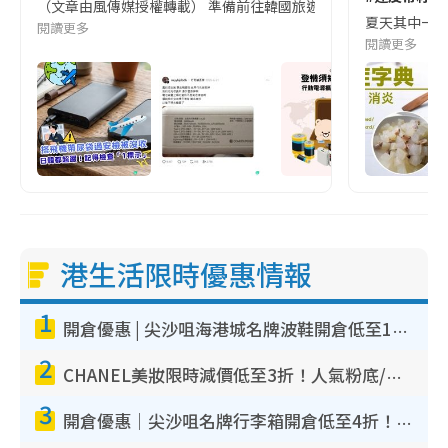
（文章由風傳媒授權轉載） 準備前往韓國旅遊的民眾，近期要特別留
夏天其中一種時
閱讀更多
閱讀更多
港生活限時優惠情報
1
開倉優惠 | 尖沙咀海港城名牌波鞋開倉低至1折！On鞋$899起／Joy&Peace鞋履$98起
2
CHANEL美妝限時減價低至3折！人氣粉底/唇膏/精華液低至$275！COCO香水都有平
3
開倉優惠｜尖沙咀名牌行李箱開倉低至4折！一連5日 American Tourister/ace./Hallmark $200起！