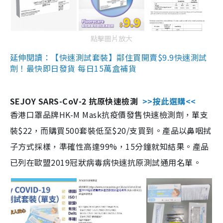
點擊圖片放大
延伸閱讀：【快速測試套裝】鄰住買開賣$9.9快速測試
劑！最快即日發貨 每日15萬盒補貨
SEJOY SARS-CoV-2 抗原快速檢測
>>按此選購<<
香港口罩品牌HK-M Mask抗疫價發售快速檢測劑，單支
裝$22，而購買500套裝低至$20/支買到。產品以鼻咽拭
子方式採樣，準確性高達99%，15分鐘就知結果。產品
已列在歐盟2019冠狀病毒病快速抗原測試通用名單。