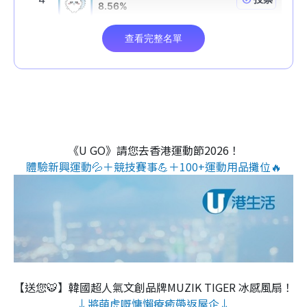
《U GO》請您去香港運動節2026！
體驗新興運動💦＋競技賽事💪＋100+運動用品攤位🔥
【送您🐯】韓國超人氣文創品牌MUZIK TIGER 冰感風扇！
↓將萌虎嘅慵懶療癒帶返屋企↓