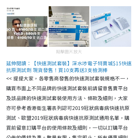
點擊圖片放大
延伸閱讀：【快速測試套裝】深水埗電子特賣城$15快速
抗原測試劑 現貨發售！買10支再送3支檢測棒
<< 提提大家，各零售商發售的快速測試套裝規格不一，
購買市面上不同品牌的快速測試套裝前請留意售賣平台
及該品牌的快速測試套裝使用方法、條款及細則，大家
亦可參考香港衞生署表列認可2019冠狀病毒病快速抗原
測試、歐盟2019冠狀病毒病快速抗原測試通用名單，購
買前留意訂購平台的使用條款及細則，一切以訂購平台
公佈的價錢為準。數量有限，售完即止；所有優惠細則