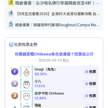
3
開倉優惠｜尖沙咀名牌行李箱開倉低至4折！一連5日 American Tourister/ace./Hallmark $200起！
4
【8月生日優惠2026】全港85大食買玩著數攻略 自助餐/火鍋放題同行免費＋誠品/DONKI送現金券
5
開倉優惠｜銅鑼灣時代廣場Doughnut/Campo Marzio開倉低至1折！背囊、書包、手袋劈價$200起