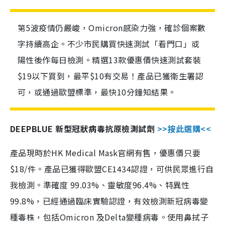
第5波疫情仍嚴峻，Omicron感染力強，確診個案數
字持續高企。不少市民購買快速測試「看門口」或
陽性後作每日檢測。精選13款優惠價快速測試套裝
$19以下買到，最平$10有交易！產品已獲衛生署認
可，或通過歐盟標準，最快10分鐘知結果。
DEEPBLUE 新型冠狀病毒抗原檢測試劑
>>按此選購<<
產品現時於HK Medical Mask官網有售，優惠價只要
$18/件。產品已獲得歐盟CE1434認證，可供民眾進行自
我檢測。準確度 99.03%、靈敏度96.4%、特異性
99.8%，已經通過臨床實驗認證，有效檢測新冠病毒變
種毒株，包括Omicron 及Delta變種病毒。使用鼻拭子