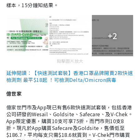
樣本，15分鐘知結果。
+2
點擊圖片放大
延伸閱讀：【快速測試套裝】香港口罩品牌開賣2款快速
檢測劑 最平$18起 ！可檢測Delta/Omicron病毒
億世家
億家世門市及App現已有售6款快速測試套裝，包括香港
公司研發的Wesail、Goldsite、Safecare、及V-Chek。
App限定優惠，購買10支可享75折，而門市則10支8
折。現凡於App購買Safecare及Goldsite，售價低至
$186.7，平均每支只需$18.6就買到。V-Chek門市購買