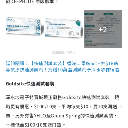
發DEEPBLUE 原廠版本。
+2
點擊圖片放大
延伸閱讀：【快速測試套裝】香港口罩廠acc+推$18病
毒抗原快速測試劑！捐贈10萬盒測試劑予深水埗露宿者
Goldsite快速測試套裝
深水埗電子特賣城現正發售Goldsite快速測試套裝，現
時更有優惠，$100/10支，平均每支$10，買10支再送口
罩。另外有售YHLO及Green Spring的快速測試套裝，
一樣低至$100/10支送口罩。