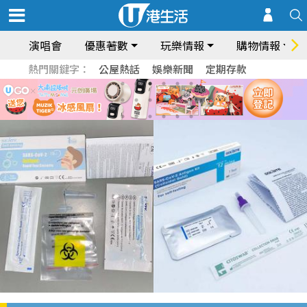
演唱會
優惠著數
玩樂情報
購物情報
熱門關鍵字：
公屋熱話
娛樂新聞
定期存款