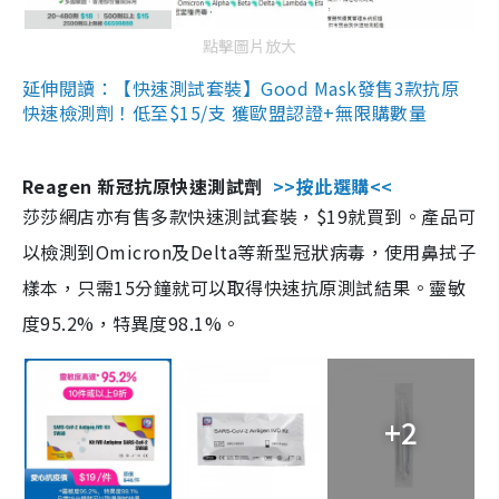
點擊圖片放大
延伸閱讀：【快速測試套裝】Good Mask發售3款抗原
快速檢測劑！低至$15/支 獲歐盟認證+無限購數量
Reagen 新冠抗原快速測試劑
>>按此選購<<
莎莎網店亦有售多款快速測試套裝，$19就買到。產品可
以檢測到Omicron及Delta等新型冠狀病毒，使用鼻拭子
樣本，只需15分鐘就可以取得快速抗原測試結果。靈敏
度95.2%，特異度98.1%。
+2