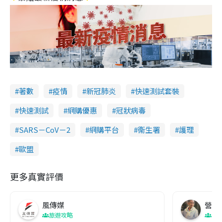
著數
疫情
新冠肺炎
快速測試套裝
快速測試
網購優惠
冠狀病毒
SARS－CoV－2
網購平台
衞生署
護理
歐盟
更多真實評價
風傳媒
營養教
旅遊攻略
生