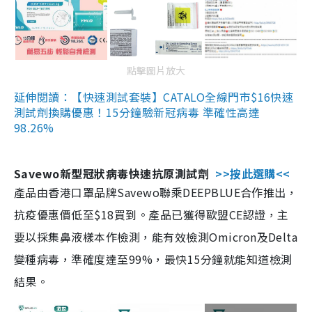
點擊圖片放大
延伸閱讀：【快速測試套裝】CATALO全線門市$16快速
測試劑換購優惠！15分鐘驗新冠病毒 準確性高達
98.26%
Savewo新型冠狀病毒快速抗原測試劑
>>按此選購<<
產品由香港口罩品牌Savewo聯乘DEEPBLUE合作推出，
抗疫優惠價低至$18買到。產品已獲得歐盟CE認證，主
要以採集鼻液樣本作檢測，能有效檢測Omicron及Delta
變種病毒，準確度達至99%，最快15分鐘就能知道檢測
結果。