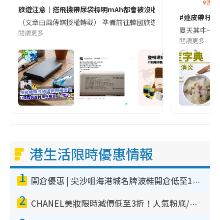
香港
旅遊注意｜搭飛機帶尿袋標明mAh都會被沒收😱出發前切記檢查「1
#連皮帶籽都
（文章由風傳媒授權轉載） 準備前往韓國旅遊的民眾，近期要特別留
夏天其中一種時
閱讀更多
閱讀更多
港生活限時優惠情報
1
開倉優惠 | 尖沙咀海港城名牌波鞋開倉低至1折！On鞋$899起／Joy&Peace鞋履$98起
2
CHANEL美妝限時減價低至3折！人氣粉底/唇膏/精華液低至$275！COCO香水都有平