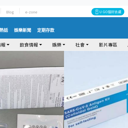
Blog
e-zone
U GO搵好去處
熱話
娛樂新聞
定期存款
情報
飲食情報
娛樂
社會
影片專區