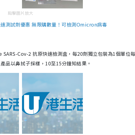
點擊圖片放大
測試劑優惠 無限購數量！可檢測Omicron病毒
are SARS-Cov-2 抗原快速檢測盒，每20劑獨立包裝為1個單位
5。產品以鼻拭子採樣，10至15分鐘知結果。