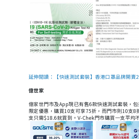
延伸閱讀：【快速測試套裝】香港口罩品牌開賣2款快速
億世家
億家世門市及App現已有售6款快速測試套裝，包括香港公司
限定優惠，購買10支可享75折，而門市則10支8折。現
支只需$18.6就買到。V-Chek門市購買一支平