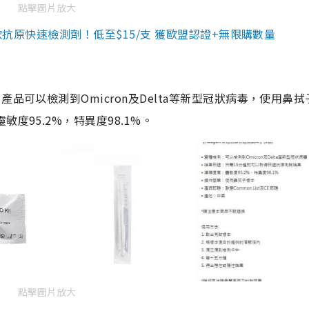
點擊圖片放大
3款抗原快速檢測劑！低至$15/支 獲歐盟認證+無限購數量
品可以檢測到Omicron及Delta等新型冠狀病毒，使用鼻拭
度95.2%，特異度98.1%。
點擊圖片放大