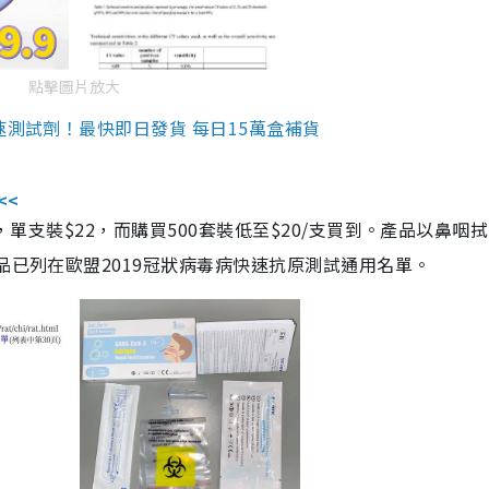
點擊圖片放大
速測試劑！最快即日發貨 每日15萬盒補貨
<<
，單支裝$22，而購買500套裝低至$20/支買到。產品以鼻咽
品已列在歐盟2019冠狀病毒病快速抗原測試通用名單。