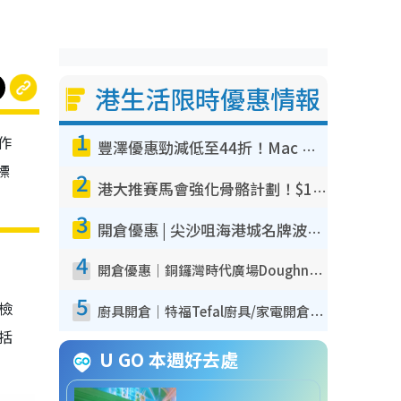
港生活限時優惠情報
1
作
豐澤優惠勁減低至44折！Mac mini/iPhone17Pro大減價！廚房家電$220起
標
2
港大推賽馬會強化骨骼計劃！$100骨質密度X光檢查 完成免費運動訓練送超市禮券！附參加資格
3
開倉優惠 | 尖沙咀海港城名牌波鞋開倉低至1折！On鞋$899起／Joy&Peace鞋履$98起
4
開倉優惠｜銅鑼灣時代廣場Doughnut/Campo Marzio開倉低至1折！背囊、書包、手袋劈價$200起
5
我檢
廚具開倉｜特福Tefal廚具/家電開倉低至3折！$220起買平底鍋/炒鑊/湯煲！電飯煲/吸塵機/燙斗$418起
包括
U GO 本週好去處