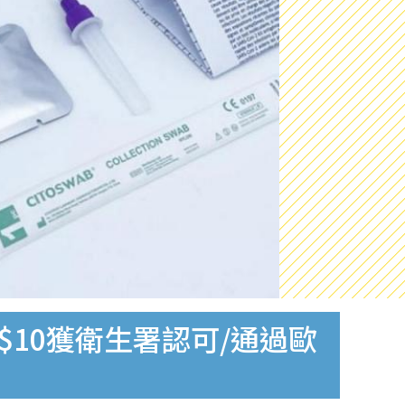
$10獲衛生署認可/通過歐