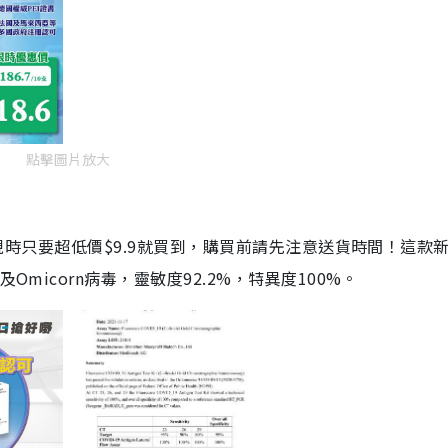
點擊圖片放大
劑，現時只要超低價$9.9就買到，購買前請先注意送貨時間！這款
Omicorn病毒，靈敏度92.2%，特異度100%。