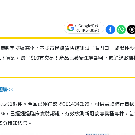
在Google追蹤
《UHK 港生活》
診個案數字持續高企。不少市民購買快速測試「看門口」或陽性後
以下買到，最平$10有交易！產品已獲衛生署認可，或通過歐盟
選購<<
惠價只要$18/件。產品已獲得歐盟CE1434認證，可供民眾進行自
性99.8%，已經通過臨床實驗認證，有效檢測新冠病毒變種毒株，
，15分鐘知結果。