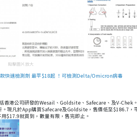
點擊圖片放大
檢測劑 最平$18起 ！可檢測Delta/Omicron病毒
研發的Wesail、Goldsite、Safecare、及V-Chek。
凡於App購買Safecare及Goldsite，售價低至$186.7
均不用$17.9就買到，數量有限，售完即止。