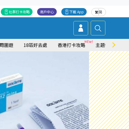
社群打卡攻略
商戶中心
下載 App
繁
简
周圍遊
18區好去處
香港打卡攻略
主題特集