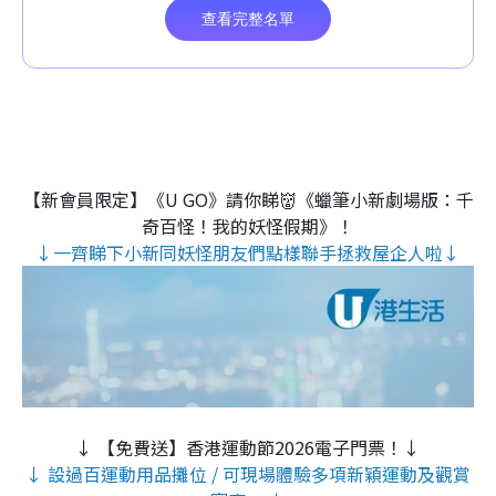
【新會員限定】《U GO》請你睇👹《蠟筆小新劇場版：千
奇百怪！我的妖怪假期》！
↓一齊睇下小新同妖怪朋友們點樣聯手拯救屋企人啦↓
↓ 【免費送】香港運動節2026電子門票！↓
↓ 設過百運動用品攤位 / 可現場體驗多項新穎運動及觀賞