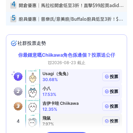
4
開倉優惠｜馬拉松開倉低至3折！直擊$99起買adidas／New Balance／Puma鞋款 STANLEY保溫杯劈價至$119起
5
廚具優惠｜普樂氏/意美廚/Buffalo廚具低至3折！$89起買煎鍋／炒鑊／個人鍋 同場小家電激減至$99起