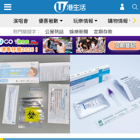
演唱會
優惠著數
玩樂情報
購物情報
熱門關鍵字：
公屋熱話
娛樂新聞
定期存款