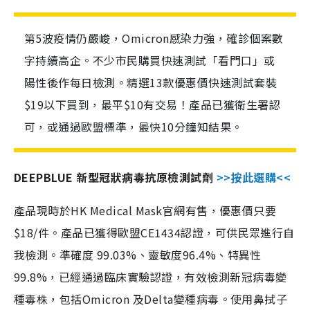
第5波疫情仍嚴峻，Omicron感染力強，確診個案數
字持續高企。不少市民購買快速測試「看門口」或
陽性後作每日檢測。精選13款優惠價快速測試套裝
$19以下買到，最平$10有交易！產品已獲衛生署認
可，或通過歐盟標準，最快10分鐘知結果。
DEEPBLUE 新型冠狀病毒抗原檢測試劑
>>按此選購<<
產品現時於HK Medical Mask官網有售，優惠價只要
$18/件。產品已獲得歐盟CE1434認證，可供民眾進行自
我檢測。準確度 99.03%、靈敏度96.4%、特異性
99.8%，已經通過臨床實驗認證，有效檢測新冠病毒變
種毒株，包括Omicron 及Delta變種病毒。使用鼻拭子