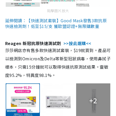
點擊圖片放大
延伸閱讀：【快速測試套裝】Good Mask發售3款抗原
快速檢測劑！低至$15/支 獲歐盟認證+無限購數量
Reagen 新冠抗原快速測試劑
>>按此選購<<
莎莎網店亦有售多款快速測試套裝，$19就買到。產品可
以檢測到Omicron及Delta等新型冠狀病毒，使用鼻拭子
樣本，只需15分鐘就可以取得快速抗原測試結果。靈敏
度95.2%，特異度98.1%。
+2