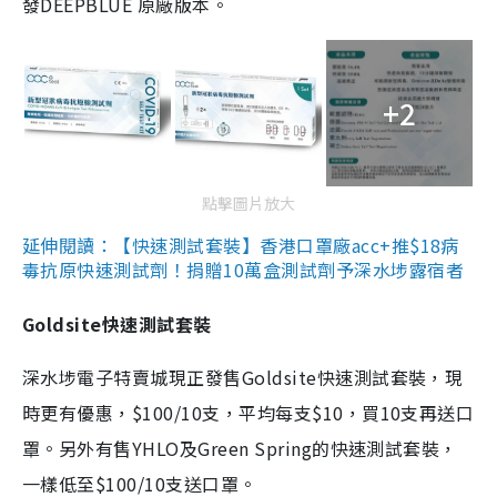
發DEEPBLUE 原廠版本。
+2
點擊圖片放大
延伸閱讀：【快速測試套裝】香港口罩廠acc+推$18病
毒抗原快速測試劑！捐贈10萬盒測試劑予深水埗露宿者
Goldsite快速測試套裝
深水埗電子特賣城現正發售Goldsite快速測試套裝，現
時更有優惠，$100/10支，平均每支$10，買10支再送口
罩。另外有售YHLO及Green Spring的快速測試套裝，
一樣低至$100/10支送口罩。