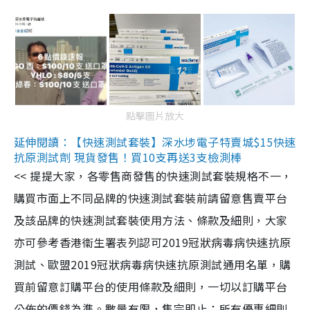
點擊圖片放大
延伸閱讀：【快速測試套裝】深水埗電子特賣城$15快速
抗原測試劑 現貨發售！買10支再送3支檢測棒
<< 提提大家，各零售商發售的快速測試套裝規格不一，
購買市面上不同品牌的快速測試套裝前請留意售賣平台
及該品牌的快速測試套裝使用方法、條款及細則，大家
亦可參考香港衞生署表列認可2019冠狀病毒病快速抗原
測試、歐盟2019冠狀病毒病快速抗原測試通用名單，購
買前留意訂購平台的使用條款及細則，一切以訂購平台
公佈的價錢為準。數量有限，售完即止；所有優惠細則