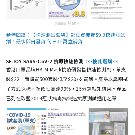
點擊圖片放大
延伸閱讀：【快速測試套裝】鄰住買開賣$9.9快速測試
劑！最快即日發貨 每日15萬盒補貨
SEJOY SARS-CoV-2 抗原快速檢測
>>按此選購<<
香港口罩品牌HK-M Mask抗疫價發售快速檢測劑，單支
裝$22，而購買500套裝低至$20/支買到。產品以鼻咽拭
子方式採樣，準確性高達99%，15分鐘就知結果。產品
已列在歐盟2019冠狀病毒病快速抗原測試通用名單。