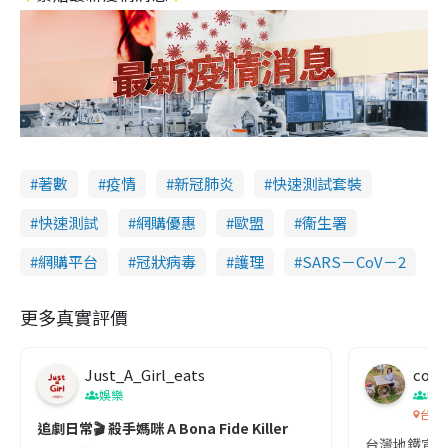
著數
疫情
新冠肺炎
快速測試套裝
快速測試
網購優惠
歐盟
衞生署
網購平台
冠狀病毒
護理
SARS－CoV－2
更多真實評價
Just_A_Girl_eats
co c
娛樂
吹
台灣
追劇日常🎬 殺手媽咪 A Bona Fide Killer
台灣地鐵宣