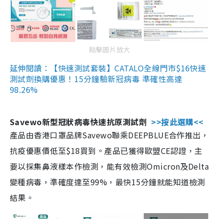
點擊圖片放大
延伸閱讀：【快速測試套裝】CATALO全線門市$16快速
測試劑換購優惠！15分鐘驗新冠病毒 準確性高達
98.26%
Savewo新型冠狀病毒快速抗原測試劑
>>按此選購<<
產品由香港口罩品牌Savewo聯乘DEEPBLUE合作推出，
抗疫優惠價低至$18買到。產品已獲得歐盟CE認證，主
要以採集鼻液樣本作檢測，能有效檢測Omicron及Delta
變種病毒，準確度達至99%，最快15分鐘就能知道檢測
結果。