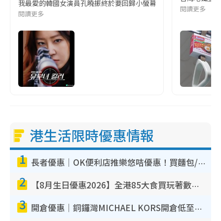
我最愛的韓國女演員孔曉振終於要回歸小螢幕啦!這次的劇本改編自同名
閱讀更多
閱讀更多
港生活限時優惠情報
1
長者優惠｜OK便利店推樂悠咭優惠！買麵包/牛奶/保健品拍卡即減
2
【8月生日優惠2026】全港85大食買玩著數攻略 自助餐/火鍋放題同行免費＋誠品/DONKI送現金券
3
開倉優惠｜銅鑼灣MICHAEL KORS開倉低至17折！直擊$500起買手袋/銀包/鞋款 必買經典Jet Set系列