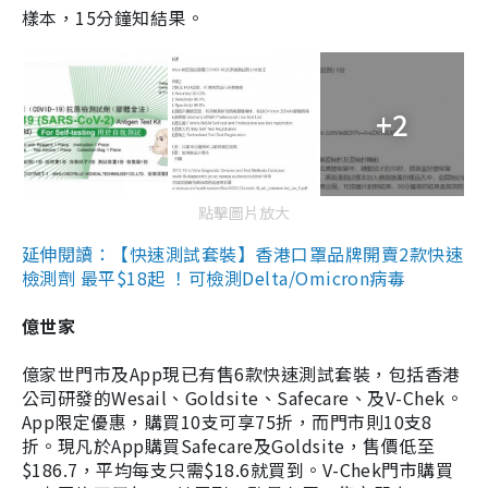
樣本，15分鐘知結果。
+2
點擊圖片放大
延伸閱讀：【快速測試套裝】香港口罩品牌開賣2款快速
檢測劑 最平$18起 ！可檢測Delta/Omicron病毒
億世家
億家世門市及App現已有售6款快速測試套裝，包括香港
公司研發的Wesail、Goldsite、Safecare、及V-Chek。
App限定優惠，購買10支可享75折，而門市則10支8
折。現凡於App購買Safecare及Goldsite，售價低至
$186.7，平均每支只需$18.6就買到。V-Chek門市購買