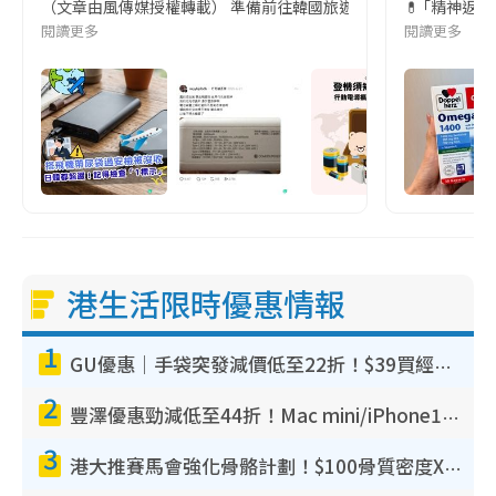
（文章由風傳媒授權轉載） 準備前往韓國旅遊的民眾，近期要特別留
💊 ｢精神返
閱讀更多
閱讀更多
港生活限時優惠情報
1
GU優惠｜手袋突發減價低至22折！$39買經典波士頓包/餃子袋！飾物同步減價$29起！
2
豐澤優惠勁減低至44折！Mac mini/iPhone17Pro大減價！廚房家電$220起
3
港大推賽馬會強化骨骼計劃！$100骨質密度X光檢查 完成免費運動訓練送超市禮券！附參加資格