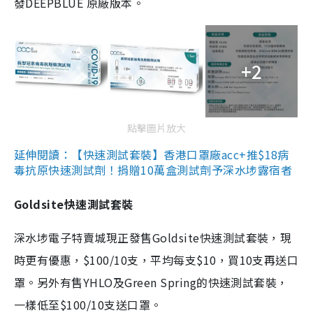
發DEEPBLUE 原廠版本。
+2
點擊圖片放大
延伸閱讀：【快速測試套裝】香港口罩廠acc+推$18病
毒抗原快速測試劑！捐贈10萬盒測試劑予深水埗露宿者
Goldsite快速測試套裝
深水埗電子特賣城現正發售Goldsite快速測試套裝，現
時更有優惠，$100/10支，平均每支$10，買10支再送口
罩。另外有售YHLO及Green Spring的快速測試套裝，
一樣低至$100/10支送口罩。