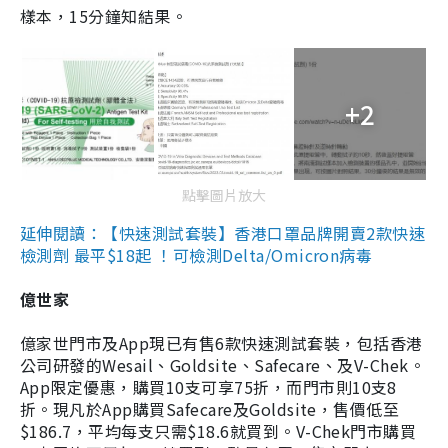
樣本，15分鐘知結果。
+2
點擊圖片放大
延伸閱讀：【快速測試套裝】香港口罩品牌開賣2款快速
檢測劑 最平$18起 ！可檢測Delta/Omicron病毒
億世家
億家世門市及App現已有售6款快速測試套裝，包括香港
公司研發的Wesail、Goldsite、Safecare、及V-Chek。
App限定優惠，購買10支可享75折，而門市則10支8
折。現凡於App購買Safecare及Goldsite，售價低至
$186.7，平均每支只需$18.6就買到。V-Chek門市購買