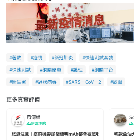
著數
疫情
新冠肺炎
快速測試套裝
快速測試
網購優惠
護理
網購平台
衞生署
冠狀病毒
SARS－CoV－2
歐盟
更多真實評價
風傳媒
Soul
旅遊攻略
生
旅遊注意｜搭飛機帶尿袋標明mAh都會被沒收😱出發前切記檢查「1
呢款魚油大家