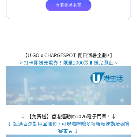
【U GO x CHARGESPOT 夏日消暑企劃⚡】
> 打卡即送充電券！限量1000張🔋送完即止 <
↓ 【免費送】香港運動節2026電子門票！↓
↓ 設過百運動用品攤位 / 可現場體驗多項新穎運動及觀賞
賽事🔥 ↓