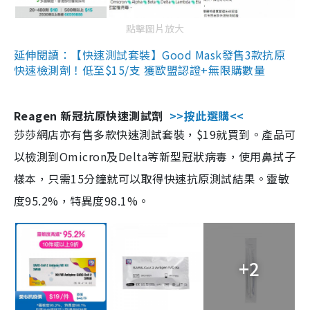
點擊圖片放大
延伸閱讀：【快速測試套裝】Good Mask發售3款抗原
快速檢測劑！低至$15/支 獲歐盟認證+無限購數量
Reagen 新冠抗原快速測試劑
>>按此選購<<
莎莎網店亦有售多款快速測試套裝，$19就買到。產品可
以檢測到Omicron及Delta等新型冠狀病毒，使用鼻拭子
樣本，只需15分鐘就可以取得快速抗原測試結果。靈敏
度95.2%，特異度98.1%。
+2