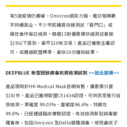
第5波疫情仍嚴峻，Omicron感染力強，確診個案數
字持續高企。不少市民購買快速測試「看門口」或
陽性後作每日檢測。精選13款優惠價快速測試套裝
$19以下買到，最平$10有交易！產品已獲衛生署認
可，或通過歐盟標準，最快10分鐘知結果。
DEEPBLUE 新型冠狀病毒抗原檢測試劑
>>按此選購<<
產品現時於HK Medical Mask官網有售，優惠價只要
$18/件。產品已獲得歐盟CE1434認證，可供民眾進行自
我檢測。準確度 99.03%、靈敏度96.4%、特異性
99.8%，已經通過臨床實驗認證，有效檢測新冠病毒變
種毒株，包括Omicron 及Delta變種病毒。使用鼻拭子