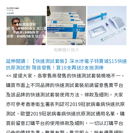
點擊圖片放大
延伸閱讀：【快速測試套裝】深水埗電子特賣城$15快速
抗原測試劑 現貨發售！買10支再送3支檢測棒
<< 提提大家，各零售商發售的快速測試套裝規格不一，
購買市面上不同品牌的快速測試套裝前請留意售賣平台
及該品牌的快速測試套裝使用方法、條款及細則，大家
亦可參考香港衞生署表列認可2019冠狀病毒病快速抗原
測試、歐盟2019冠狀病毒病快速抗原測試通用名單，購
買前留意訂購平台的使用條款及細則，一切以訂購平台
公佈的價錢為準。數量有限，售完即止；所有優惠細則