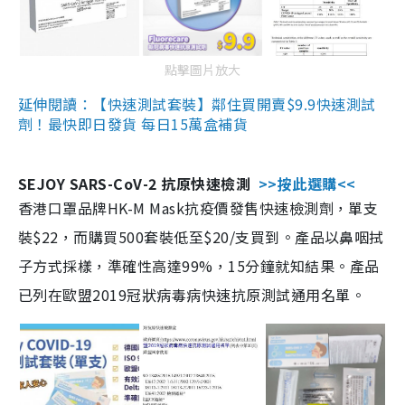
點擊圖片放大
延伸閱讀：【快速測試套裝】鄰住買開賣$9.9快速測試
劑！最快即日發貨 每日15萬盒補貨
SEJOY SARS-CoV-2 抗原快速檢測
>>按此選購<<
香港口罩品牌HK-M Mask抗疫價發售快速檢測劑，單支
裝$22，而購買500套裝低至$20/支買到。產品以鼻咽拭
子方式採樣，準確性高達99%，15分鐘就知結果。產品
已列在歐盟2019冠狀病毒病快速抗原測試通用名單。