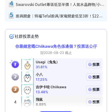
4
Swarovski Outlet專區低至半價！人氣水晶飾物/小擺設$138起！迪士尼款/水晶高跟鞋都有平
5
廚具開倉｜特福Tefal廚具/家電開倉低至3折！$220起買平底鍋/炒鑊/湯煲！電飯煲/吸塵機/燙斗$418起