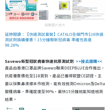
點擊圖片放大
延伸閱讀：【快速測試套裝】CATALO全線門市$16快速
測試劑換購優惠！15分鐘驗新冠病毒 準確性高達
98.26%
Savewo新型冠狀病毒快速抗原測試劑
>>按此選購<<
產品由香港口罩品牌Savewo聯乘DEEPBLUE合作推出，
抗疫優惠價低至$18買到。產品已獲得歐盟CE認證，主
要以採集鼻液樣本作檢測，能有效檢測Omicron及Delta
變種病毒，準確度達至99%，最快15分鐘就能知道檢測
結果。