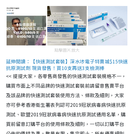
點擊圖片放大
延伸閱讀：【快速測試套裝】深水埗電子特賣城$15快速
抗原測試劑 現貨發售！買10支再送3支檢測棒
<< 提提大家，各零售商發售的快速測試套裝規格不一，
購買市面上不同品牌的快速測試套裝前請留意售賣平台
及該品牌的快速測試套裝使用方法、條款及細則，大家
亦可參考香港衞生署表列認可2019冠狀病毒病快速抗原
測試、歐盟2019冠狀病毒病快速抗原測試通用名單，購
買前留意訂購平台的使用條款及細則，一切以訂購平台
公佈的價錢為準。數量有限，售完即止；所有優惠細則