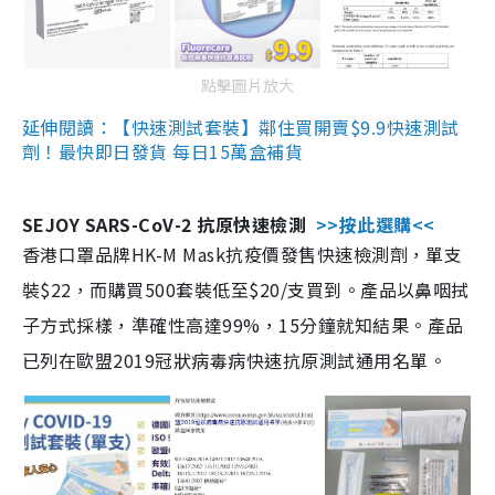
點擊圖片放大
延伸閱讀：【快速測試套裝】鄰住買開賣$9.9快速測試
劑！最快即日發貨 每日15萬盒補貨
SEJOY SARS-CoV-2 抗原快速檢測
>>按此選購<<
香港口罩品牌HK-M Mask抗疫價發售快速檢測劑，單支
裝$22，而購買500套裝低至$20/支買到。產品以鼻咽拭
子方式採樣，準確性高達99%，15分鐘就知結果。產品
已列在歐盟2019冠狀病毒病快速抗原測試通用名單。