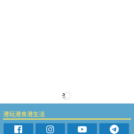
港玩港食港生活