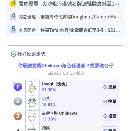
3
開倉優惠 | 尖沙咀海港城名牌波鞋開倉低至1折！On鞋$899起／Joy&Peace鞋履$98起
4
開倉優惠｜銅鑼灣時代廣場Doughnut/Campo Marzio開倉低至1折！背囊、書包、手袋劈價$200起
5
廚具開倉｜特福Tefal廚具/家電開倉低至3折！$220起買平底鍋/炒鑊/湯煲！電飯煲/吸塵機/燙斗$418起