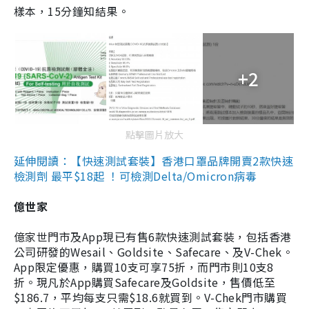
樣本，15分鐘知結果。
+2
點擊圖片放大
延伸閱讀：【快速測試套裝】香港口罩品牌開賣2款快速
檢測劑 最平$18起 ！可檢測Delta/Omicron病毒
億世家
億家世門市及App現已有售6款快速測試套裝，包括香港
公司研發的Wesail、Goldsite、Safecare、及V-Chek。
App限定優惠，購買10支可享75折，而門市則10支8
折。現凡於App購買Safecare及Goldsite，售價低至
$186.7，平均每支只需$18.6就買到。V-Chek門市購買