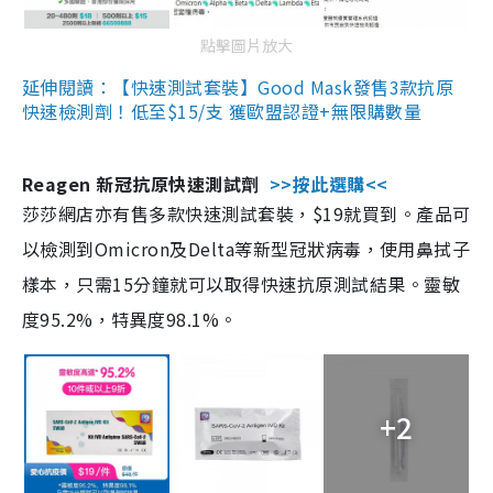
點擊圖片放大
延伸閱讀：【快速測試套裝】Good Mask發售3款抗原
快速檢測劑！低至$15/支 獲歐盟認證+無限購數量
Reagen 新冠抗原快速測試劑
>>按此選購<<
莎莎網店亦有售多款快速測試套裝，$19就買到。產品可
以檢測到Omicron及Delta等新型冠狀病毒，使用鼻拭子
樣本，只需15分鐘就可以取得快速抗原測試結果。靈敏
度95.2%，特異度98.1%。
+2