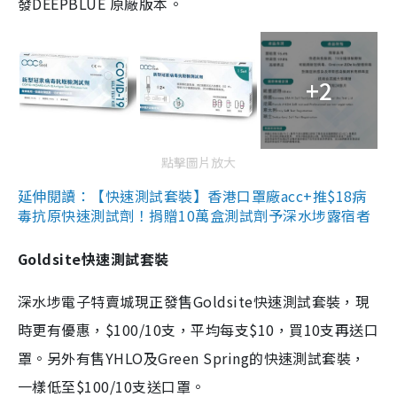
發DEEPBLUE 原廠版本。
+2
點擊圖片放大
延伸閱讀：【快速測試套裝】香港口罩廠acc+推$18病
毒抗原快速測試劑！捐贈10萬盒測試劑予深水埗露宿者
Goldsite快速測試套裝
深水埗電子特賣城現正發售Goldsite快速測試套裝，現
時更有優惠，$100/10支，平均每支$10，買10支再送口
罩。另外有售YHLO及Green Spring的快速測試套裝，
一樣低至$100/10支送口罩。