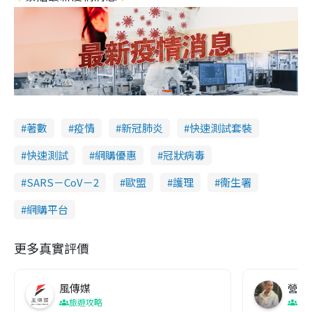
著數
疫情
新冠肺炎
快速測試套裝
快速測試
網購優惠
冠狀病毒
SARS－CoV－2
歐盟
護理
衞生署
網購平台
更多真實評價
風傳媒
營養教
旅遊攻略
生