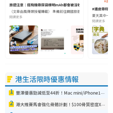
香港
旅遊注意｜搭飛機帶尿袋標明mAh都會被沒收😱出發前切記檢查「1
#連皮帶籽都
（文章由風傳媒授權轉載） 準備前往韓國旅遊的民眾，近期要特別留
夏天其中一種時
閱讀更多
閱讀更多
港生活限時優惠情報
1
豐澤優惠勁減低至44折！Mac mini/iPhone17Pro大減價！廚房家電$220起
2
港大推賽馬會強化骨骼計劃！$100骨質密度X光檢查 完成免費運動訓練送超市禮券！附參加資格