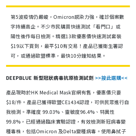
第5波疫情仍嚴峻，Omicron感染力強，確診個案數
字持續高企。不少市民購買快速測試「看門口」或
陽性後作每日檢測。精選13款優惠價快速測試套裝
$19以下買到，最平$10有交易！產品已獲衛生署認
可，或通過歐盟標準，最快10分鐘知結果。
DEEPBLUE 新型冠狀病毒抗原檢測試劑
>>按此選購<<
產品現時於HK Medical Mask官網有售，優惠價只要
$18/件。產品已獲得歐盟CE1434認證，可供民眾進行自
我檢測。準確度 99.03%、靈敏度96.4%、特異性
99.8%，已經通過臨床實驗認證，有效檢測新冠病毒變
種毒株，包括Omicron 及Delta變種病毒。使用鼻拭子