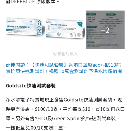
發DEEPBLUE 原廠版本。
+2
點擊圖片放大
延伸閱讀：【快速測試套裝】香港口罩廠acc+推$18病
毒抗原快速測試劑！捐贈10萬盒測試劑予深水埗露宿者
Goldsite快速測試套裝
深水埗電子特賣城現正發售Goldsite快速測試套裝，現
時更有優惠，$100/10支，平均每支$10，買10支再送口
罩。另外有售YHLO及Green Spring的快速測試套裝，
一樣低至$100/10支送口罩。