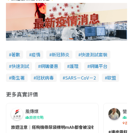
著數
疫情
新冠肺炎
快速測試套裝
快速測試
網購優惠
護理
網購平台
衞生署
冠狀病毒
SARS－CoV－2
歐盟
更多真實評價
風傳媒
營養教
旅遊攻略
生
香港
旅遊注意｜搭飛機帶尿袋標明mAh都會被沒收😱出發前切記檢查「1
#連皮帶籽都