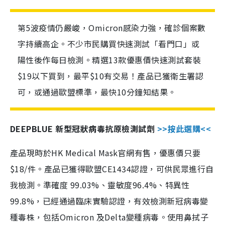
第5波疫情仍嚴峻，Omicron感染力強，確診個案數
字持續高企。不少市民購買快速測試「看門口」或
陽性後作每日檢測。精選13款優惠價快速測試套裝
$19以下買到，最平$10有交易！產品已獲衛生署認
可，或通過歐盟標準，最快10分鐘知結果。
DEEPBLUE 新型冠狀病毒抗原檢測試劑
>>按此選購<<
產品現時於HK Medical Mask官網有售，優惠價只要
$18/件。產品已獲得歐盟CE1434認證，可供民眾進行自
我檢測。準確度 99.03%、靈敏度96.4%、特異性
99.8%，已經通過臨床實驗認證，有效檢測新冠病毒變
種毒株，包括Omicron 及Delta變種病毒。使用鼻拭子