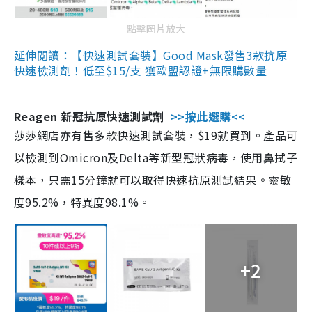
點擊圖片放大
延伸閱讀：【快速測試套裝】Good Mask發售3款抗原
快速檢測劑！低至$15/支 獲歐盟認證+無限購數量
Reagen 新冠抗原快速測試劑
>>按此選購<<
莎莎網店亦有售多款快速測試套裝，$19就買到。產品可
以檢測到Omicron及Delta等新型冠狀病毒，使用鼻拭子
樣本，只需15分鐘就可以取得快速抗原測試結果。靈敏
度95.2%，特異度98.1%。
+2