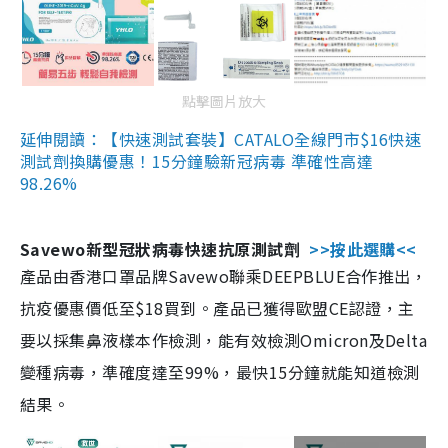
點擊圖片放大
延伸閱讀：【快速測試套裝】CATALO全線門市$16快速
測試劑換購優惠！15分鐘驗新冠病毒 準確性高達
98.26%
Savewo新型冠狀病毒快速抗原測試劑
>>按此選購<<
產品由香港口罩品牌Savewo聯乘DEEPBLUE合作推出，
抗疫優惠價低至$18買到。產品已獲得歐盟CE認證，主
要以採集鼻液樣本作檢測，能有效檢測Omicron及Delta
變種病毒，準確度達至99%，最快15分鐘就能知道檢測
結果。