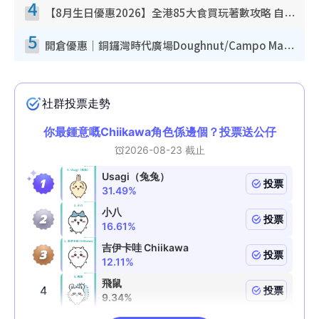
4
【8月生日優惠2026】全港85大食買玩著數攻略 自助餐/火鍋放題同行免費＋誠品/DONKI送現金券
5
開倉優惠｜銅鑼灣時代廣場Doughnut/Campo Marzio開倉低至1折！背囊、書包、手袋劈價$200起