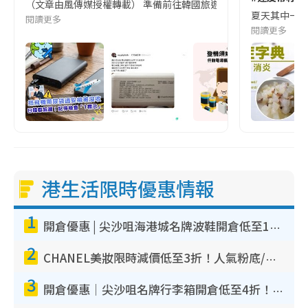
（文章由風傳媒授權轉載） 準備前往韓國旅遊的民眾，近期要特別留
夏天其中一種時
閱讀更多
閱讀更多
港生活限時優惠情報
1
開倉優惠 | 尖沙咀海港城名牌波鞋開倉低至1折！On鞋$899起／Joy&Peace鞋履$98起
2
CHANEL美妝限時減價低至3折！人氣粉底/唇膏/精華液低至$275！COCO香水都有平
3
開倉優惠｜尖沙咀名牌行李箱開倉低至4折！一連5日 American Tourister/ace./Hallmark $200起！