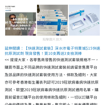
點擊圖片放大
延伸閱讀：【快速測試套裝】深水埗電子特賣城$15快速
抗原測試劑 現貨發售！買10支再送3支檢測棒
<< 提提大家，各零售商發售的快速測試套裝規格不一，
購買市面上不同品牌的快速測試套裝前請留意售賣平台
及該品牌的快速測試套裝使用方法、條款及細則，大家
亦可參考香港衞生署表列認可2019冠狀病毒病快速抗原
測試、歐盟2019冠狀病毒病快速抗原測試通用名單，購
買前留意訂購平台的使用條款及細則，一切以訂購平台
公佈的價錢為準。數量有限，售完即止；所有優惠細則