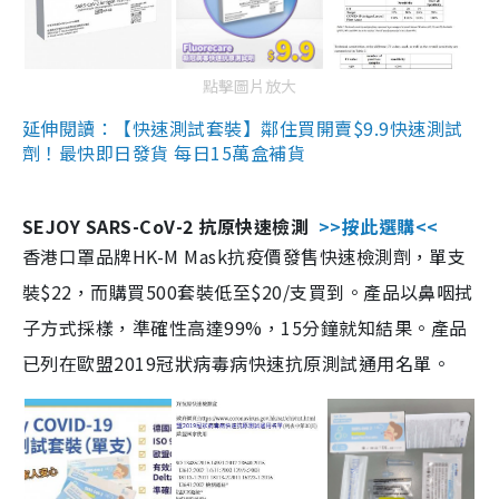
點擊圖片放大
延伸閱讀：【快速測試套裝】鄰住買開賣$9.9快速測試
劑！最快即日發貨 每日15萬盒補貨
SEJOY SARS-CoV-2 抗原快速檢測
>>按此選購<<
香港口罩品牌HK-M Mask抗疫價發售快速檢測劑，單支
裝$22，而購買500套裝低至$20/支買到。產品以鼻咽拭
子方式採樣，準確性高達99%，15分鐘就知結果。產品
已列在歐盟2019冠狀病毒病快速抗原測試通用名單。