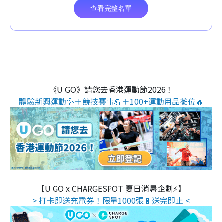
《U GO》請您去香港運動節2026！
體驗新興運動💦＋競技賽事💪＋100+運動用品攤位🔥
【U GO x CHARGESPOT 夏日消暑企劃⚡】
> 打卡即送充電券！限量1000張🔋送完即止 <