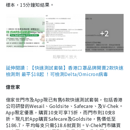
樣本，15分鐘知結果。
+2
點擊圖片放大
延伸閱讀：【快速測試套裝】香港口罩品牌開賣2款快速
檢測劑 最平$18起 ！可檢測Delta/Omicron病毒
億世家
億家世門市及App現已有售6款快速測試套裝，包括香港
公司研發的Wesail、Goldsite、Safecare、及V-Chek。
App限定優惠，購買10支可享75折，而門市則10支8
折。現凡於App購買Safecare及Goldsite，售價低至
$186.7，平均每支只需$18.6就買到。V-Chek門市購買