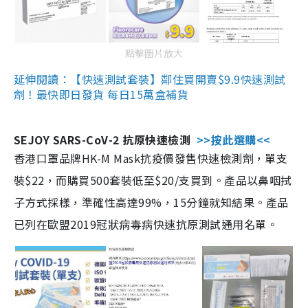
點擊圖片放大
延伸閱讀：【快速測試套裝】鄰住買開賣$9.9快速測試
劑！最快即日發貨 每日15萬盒補貨
SEJOY SARS-CoV-2 抗原快速檢測
>>按此選購<<
香港口罩品牌HK-M Mask抗疫價發售快速檢測劑，單支
裝$22，而購買500套裝低至$20/支買到。產品以鼻咽拭
子方式採樣，準確性高達99%，15分鐘就知結果。產品
已列在歐盟2019冠狀病毒病快速抗原測試通用名單。