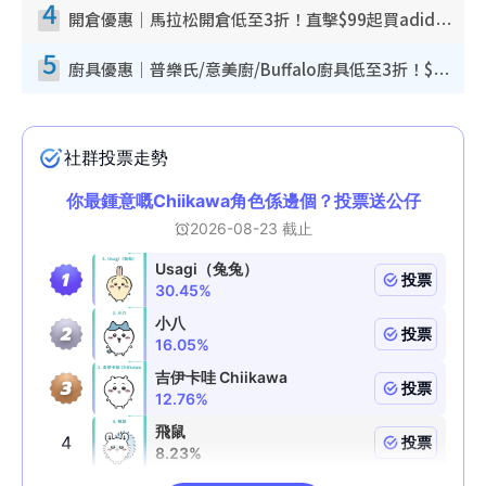
4
開倉優惠｜馬拉松開倉低至3折！直擊$99起買adidas／New Balance／Puma鞋款 STANLEY保溫杯劈價至$119起
5
廚具優惠｜普樂氏/意美廚/Buffalo廚具低至3折！$89起買煎鍋／炒鑊／個人鍋 同場小家電激減至$99起