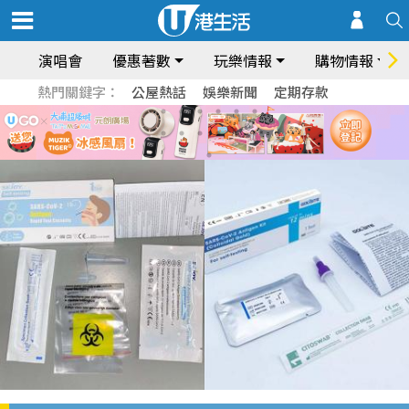
演唱會
優惠著數
玩樂情報
購物情報
熱門關鍵字：
公屋熱話
娛樂新聞
定期存款