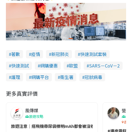
著數
疫情
新冠肺炎
快速測試套裝
快速測試
網購優惠
歐盟
SARS－CoV－2
護理
網購平台
衞生署
冠狀病毒
更多真實評價
風傳媒
營養教
旅遊攻略
生
香港
旅遊注意｜搭飛機帶尿袋標明mAh都會被沒收😱出發前切記檢查「1
#連皮帶籽都