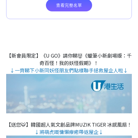
【新會員限定】《U GO》請你睇👹《蠟筆小新劇場版：千
奇百怪！我的妖怪假期》！
↓一齊睇下小新同妖怪朋友們點樣聯手拯救屋企人啦↓
【送您🐯】韓國超人氣文創品牌MUZIK TIGER 冰感風扇！
↓將萌虎嘅慵懶療癒帶返屋企↓