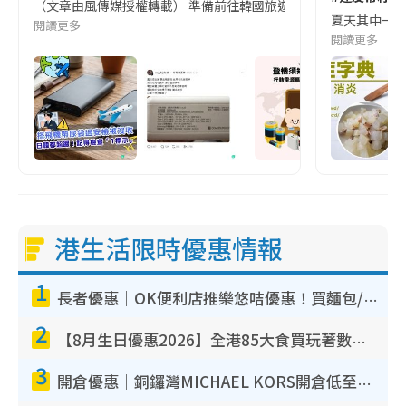
（文章由風傳媒授權轉載） 準備前往韓國旅遊的民眾，近期要特別留
夏天其中一種時
閱讀更多
閱讀更多
港生活限時優惠情報
1
長者優惠｜OK便利店推樂悠咭優惠！買麵包/牛奶/保健品拍卡即減
2
【8月生日優惠2026】全港85大食買玩著數攻略 自助餐/火鍋放題同行免費＋誠品/DONKI送現金券
3
開倉優惠｜銅鑼灣MICHAEL KORS開倉低至17折！直擊$500起買手袋/銀包/鞋款 必買經典Jet Set系列