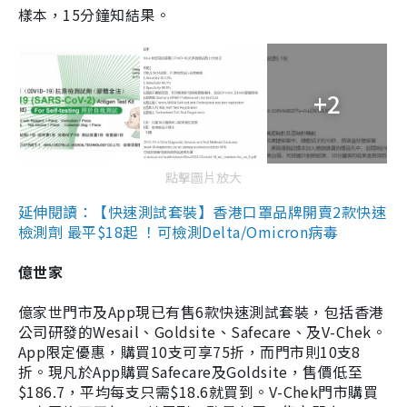
樣本，15分鐘知結果。
+2
點擊圖片放大
延伸閱讀：【快速測試套裝】香港口罩品牌開賣2款快速
檢測劑 最平$18起 ！可檢測Delta/Omicron病毒
億世家
億家世門市及App現已有售6款快速測試套裝，包括香港
公司研發的Wesail、Goldsite、Safecare、及V-Chek。
App限定優惠，購買10支可享75折，而門市則10支8
折。現凡於App購買Safecare及Goldsite，售價低至
$186.7，平均每支只需$18.6就買到。V-Chek門市購買