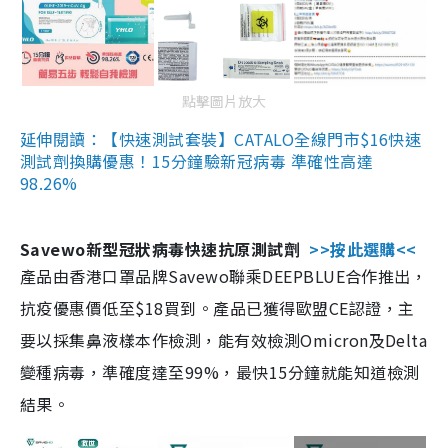
點擊圖片放大
延伸閱讀：【快速測試套裝】CATALO全線門市$16快速
測試劑換購優惠！15分鐘驗新冠病毒 準確性高達
98.26%
Savewo新型冠狀病毒快速抗原測試劑
>>按此選購<<
產品由香港口罩品牌Savewo聯乘DEEPBLUE合作推出，
抗疫優惠價低至$18買到。產品已獲得歐盟CE認證，主
要以採集鼻液樣本作檢測，能有效檢測Omicron及Delta
變種病毒，準確度達至99%，最快15分鐘就能知道檢測
結果。