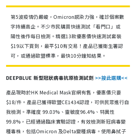
第5波疫情仍嚴峻，Omicron感染力強，確診個案數
字持續高企。不少市民購買快速測試「看門口」或
陽性後作每日檢測。精選13款優惠價快速測試套裝
$19以下買到，最平$10有交易！產品已獲衛生署認
可，或通過歐盟標準，最快10分鐘知結果。
DEEPBLUE 新型冠狀病毒抗原檢測試劑
>>按此選購<<
產品現時於HK Medical Mask官網有售，優惠價只要
$18/件。產品已獲得歐盟CE1434認證，可供民眾進行自
我檢測。準確度 99.03%、靈敏度96.4%、特異性
99.8%，已經通過臨床實驗認證，有效檢測新冠病毒變
種毒株，包括Omicron 及Delta變種病毒。使用鼻拭子