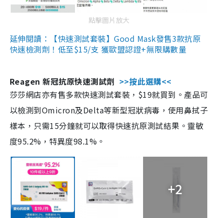
點擊圖片放大
延伸閱讀：【快速測試套裝】Good Mask發售3款抗原
快速檢測劑！低至$15/支 獲歐盟認證+無限購數量
Reagen 新冠抗原快速測試劑
>>按此選購<<
莎莎網店亦有售多款快速測試套裝，$19就買到。產品可
以檢測到Omicron及Delta等新型冠狀病毒，使用鼻拭子
樣本，只需15分鐘就可以取得快速抗原測試結果。靈敏
度95.2%，特異度98.1%。
+2