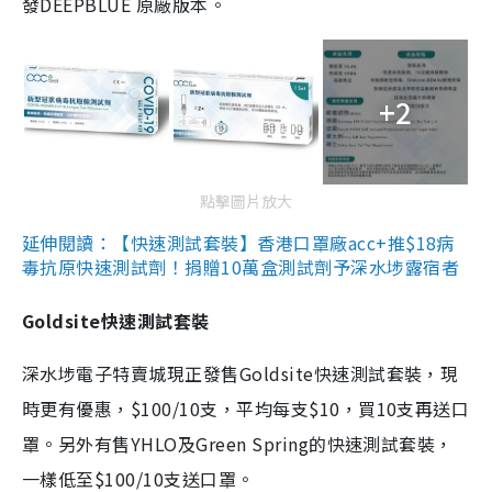
發DEEPBLUE 原廠版本。
+2
點擊圖片放大
延伸閱讀：【快速測試套裝】香港口罩廠acc+推$18病
毒抗原快速測試劑！捐贈10萬盒測試劑予深水埗露宿者
Goldsite快速測試套裝
深水埗電子特賣城現正發售Goldsite快速測試套裝，現
時更有優惠，$100/10支，平均每支$10，買10支再送口
罩。另外有售YHLO及Green Spring的快速測試套裝，
一樣低至$100/10支送口罩。