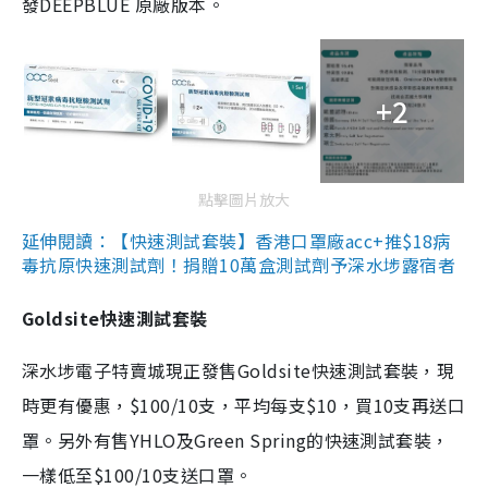
發DEEPBLUE 原廠版本。
+2
點擊圖片放大
延伸閱讀：【快速測試套裝】香港口罩廠acc+推$18病
毒抗原快速測試劑！捐贈10萬盒測試劑予深水埗露宿者
Goldsite快速測試套裝
深水埗電子特賣城現正發售Goldsite快速測試套裝，現
時更有優惠，$100/10支，平均每支$10，買10支再送口
罩。另外有售YHLO及Green Spring的快速測試套裝，
一樣低至$100/10支送口罩。