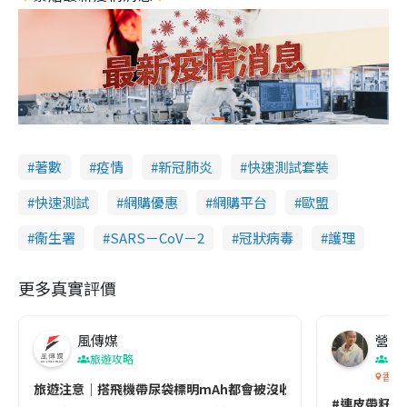
著數
疫情
新冠肺炎
快速測試套裝
快速測試
網購優惠
網購平台
歐盟
衞生署
SARS－CoV－2
冠狀病毒
護理
更多真實評價
風傳媒
營養教
旅遊攻略
生
香港
旅遊注意｜搭飛機帶尿袋標明mAh都會被沒收😱出發前切記檢查「1
#連皮帶籽都