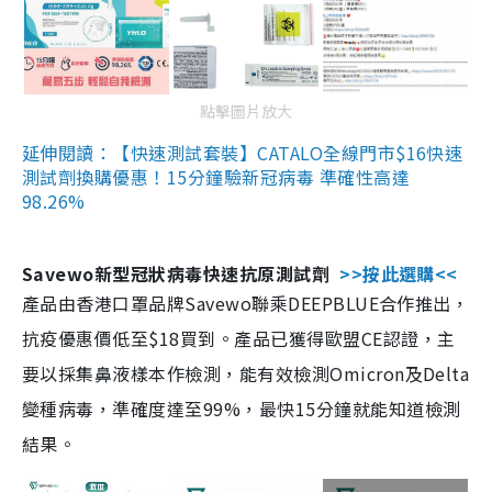
點擊圖片放大
延伸閱讀：【快速測試套裝】CATALO全線門市$16快速
測試劑換購優惠！15分鐘驗新冠病毒 準確性高達
98.26%
Savewo新型冠狀病毒快速抗原測試劑
>>按此選購<<
產品由香港口罩品牌Savewo聯乘DEEPBLUE合作推出，
抗疫優惠價低至$18買到。產品已獲得歐盟CE認證，主
要以採集鼻液樣本作檢測，能有效檢測Omicron及Delta
變種病毒，準確度達至99%，最快15分鐘就能知道檢測
結果。