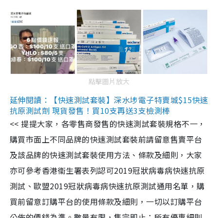
點擊圖片放大
延伸閱讀：【快速測試套裝】深水埗電子特賣城$15快速
抗原測試劑 現貨發售！買10支再送3支檢測棒
<< 提提大家，各零售商發售的快速測試套裝規格不一，
購買市面上不同品牌的快速測試套裝前請留意售賣平台
及該品牌的快速測試套裝使用方法、條款及細則，大家
亦可參考香港衞生署表列認可2019冠狀病毒病快速抗原
測試、歐盟2019冠狀病毒病快速抗原測試通用名單，購
買前留意訂購平台的使用條款及細則，一切以訂購平台
公佈的價錢為準。數量有限，售完即止；所有優惠細則