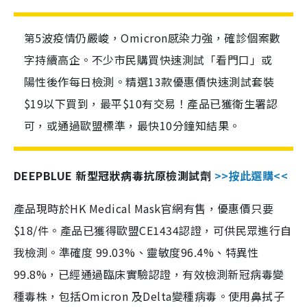
第5波疫情仍嚴峻，Omicron感染力強，確診個案數
字持續高企。不少市民購買快速測試「看門口」或
陽性後作每日檢測。精選13款優惠價快速測試套裝
$19以下買到，最平$10有交易！產品已獲衛生署認
可，或通過歐盟標準，最快10分鐘知結果。
DEEPBLUE 新型冠狀病毒抗原檢測試劑
>>按此選購<<
產品現時於HK Medical Mask官網有售，優惠價只要
$18/件。產品已獲得歐盟CE1434認證，可供民眾進行自
我檢測。準確度 99.03%、靈敏度96.4%、特異性
99.8%，已經通過臨床實驗認證，有效檢測新冠病毒變
種毒株，包括Omicron 及Delta變種病毒。使用鼻拭子