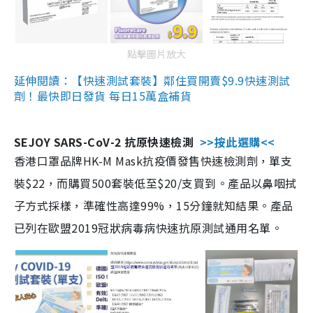
點擊圖片放大
延伸閱讀：【快速測試套裝】鄰住買開賣$9.9快速測試
劑！最快即日發貨 每日15萬盒補貨
SEJOY SARS-CoV-2 抗原快速檢測
>>按此選購<<
香港口罩品牌HK-M Mask抗疫價發售快速檢測劑，單支
裝$22，而購買500套裝低至$20/支買到。產品以鼻咽拭
子方式採樣，準確性高達99%，15分鐘就知結果。產品
已列在歐盟2019冠狀病毒病快速抗原測試通用名單。