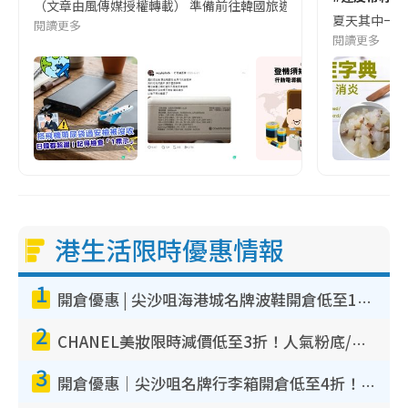
（文章由風傳媒授權轉載） 準備前往韓國旅遊的民眾，近期要特別留
夏天其中一種時
閱讀更多
閱讀更多
港生活限時優惠情報
1
開倉優惠 | 尖沙咀海港城名牌波鞋開倉低至1折！On鞋$899起／Joy&Peace鞋履$98起
2
CHANEL美妝限時減價低至3折！人氣粉底/唇膏/精華液低至$275！COCO香水都有平
3
開倉優惠｜尖沙咀名牌行李箱開倉低至4折！一連5日 American Tourister/ace./Hallmark $200起！