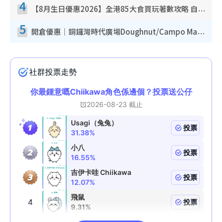
4
【8月生日優惠2026】全港85大食買玩著數攻略 自助餐/火鍋放題同行免費＋誠品/DONKI送現金券
5
開倉優惠｜銅鑼灣時代廣場Doughnut/Campo Marzio開倉低至1折！背囊、書包、手袋劈價$200起