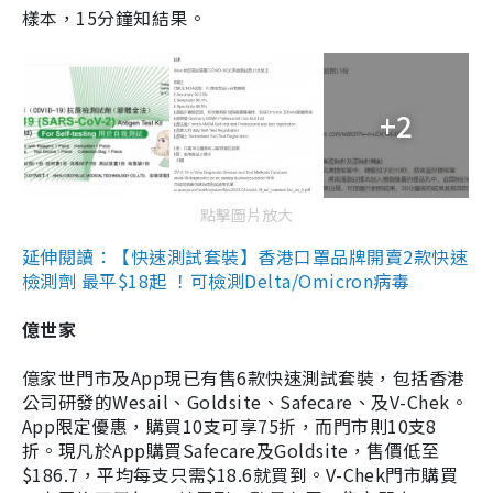
樣本，15分鐘知結果。
+2
點擊圖片放大
延伸閱讀：【快速測試套裝】香港口罩品牌開賣2款快速
檢測劑 最平$18起 ！可檢測Delta/Omicron病毒
億世家
億家世門市及App現已有售6款快速測試套裝，包括香港
公司研發的Wesail、Goldsite、Safecare、及V-Chek。
App限定優惠，購買10支可享75折，而門市則10支8
折。現凡於App購買Safecare及Goldsite，售價低至
$186.7，平均每支只需$18.6就買到。V-Chek門市購買