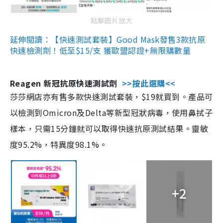
點擊圖片放大
延伸閱讀：【快速測試套裝】Good Mask發售3款抗原
快速檢測劑！低至$15/支 獲歐盟認證+無限購數量
Reagen 新冠抗原快速測試劑
>>按此選購<<
莎莎網店亦有售多款快速測試套裝，$19就買到。產品可
以檢測到Omicron及Delta等新型冠狀病毒，使用鼻拭子
樣本，只需15分鐘就可以取得快速抗原測試結果。靈敏
度95.2%，特異度98.1%。
+2