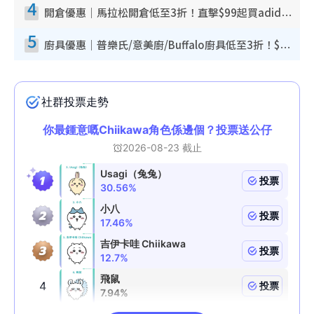
4
開倉優惠｜馬拉松開倉低至3折！直擊$99起買adidas／New Balance／Puma鞋款 STANLEY保溫杯劈價至$119起
5
廚具優惠｜普樂氏/意美廚/Buffalo廚具低至3折！$89起買煎鍋／炒鑊／個人鍋 同場小家電激減至$99起