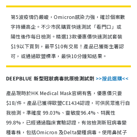
第5波疫情仍嚴峻，Omicron感染力強，確診個案數
字持續高企。不少市民購買快速測試「看門口」或
陽性後作每日檢測。精選13款優惠價快速測試套裝
$19以下買到，最平$10有交易！產品已獲衛生署認
可，或通過歐盟標準，最快10分鐘知結果。
DEEPBLUE 新型冠狀病毒抗原檢測試劑
>>按此選購<<
產品現時於HK Medical Mask官網有售，優惠價只要
$18/件。產品已獲得歐盟CE1434認證，可供民眾進行自
我檢測。準確度 99.03%、靈敏度96.4%、特異性
99.8%，已經通過臨床實驗認證，有效檢測新冠病毒變
種毒株，包括Omicron 及Delta變種病毒。使用鼻拭子