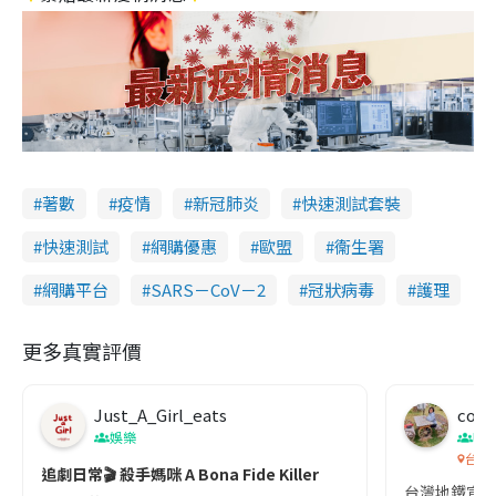
著數
疫情
新冠肺炎
快速測試套裝
快速測試
網購優惠
歐盟
衞生署
網購平台
SARS－CoV－2
冠狀病毒
護理
更多真實評價
Just_A_Girl_eats
co c
娛樂
吹
台灣
追劇日常🎬 殺手媽咪 A Bona Fide Killer
台灣地鐵宣