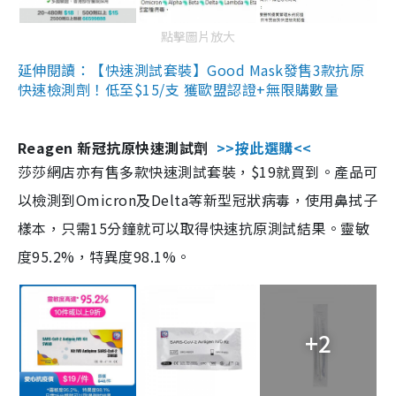
點擊圖片放大
延伸閱讀：【快速測試套裝】Good Mask發售3款抗原
快速檢測劑！低至$15/支 獲歐盟認證+無限購數量
Reagen 新冠抗原快速測試劑
>>按此選購<<
莎莎網店亦有售多款快速測試套裝，$19就買到。產品可
以檢測到Omicron及Delta等新型冠狀病毒，使用鼻拭子
樣本，只需15分鐘就可以取得快速抗原測試結果。靈敏
度95.2%，特異度98.1%。
+2