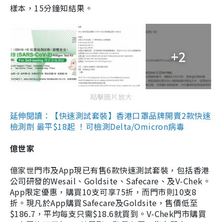
樣本，15分鐘知結果。
+2
點擊圖片放大
延伸閱讀：【快速測試套裝】香港口罩品牌開賣2款快速
檢測劑 最平$18起 ！可檢測Delta/Omicron病毒
億世家
億家世門市及App現已有售6款快速測試套裝，包括香港
公司研發的Wesail、Goldsite、Safecare、及V-Chek。
App限定優惠，購買10支可享75折，而門市則10支8
折。現凡於App購買Safecare及Goldsite，售價低至
$186.7，平均每支只需$18.6就買到。V-Chek門市購買