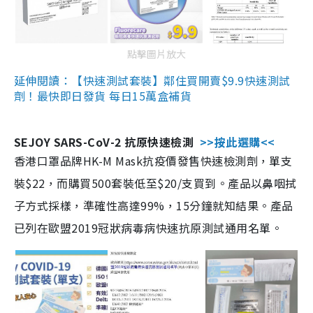
點擊圖片放大
延伸閱讀：【快速測試套裝】鄰住買開賣$9.9快速測試
劑！最快即日發貨 每日15萬盒補貨
SEJOY SARS-CoV-2 抗原快速檢測
>>按此選購<<
香港口罩品牌HK-M Mask抗疫價發售快速檢測劑，單支
裝$22，而購買500套裝低至$20/支買到。產品以鼻咽拭
子方式採樣，準確性高達99%，15分鐘就知結果。產品
已列在歐盟2019冠狀病毒病快速抗原測試通用名單。