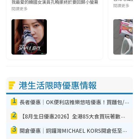
我最愛的韓國女演員孔曉振終於要回歸小螢幕啦!這次的劇本改編自同名
閱讀更多
閱讀更多
港生活限時優惠情報
1
長者優惠｜OK便利店推樂悠咭優惠！買麵包/牛奶/保健品拍卡即減
2
【8月生日優惠2026】全港85大食買玩著數攻略 自助餐/火鍋放題同行免費＋誠品/DONKI送現金券
3
開倉優惠｜銅鑼灣MICHAEL KORS開倉低至17折！直擊$500起買手袋/銀包/鞋款 必買經典Jet Set系列