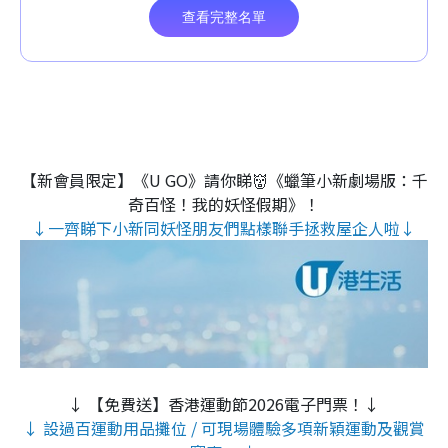
【新會員限定】《U GO》請你睇👹《蠟筆小新劇場版：千
奇百怪！我的妖怪假期》！
↓一齊睇下小新同妖怪朋友們點樣聯手拯救屋企人啦↓
↓ 【免費送】香港運動節2026電子門票！↓
↓ 設過百運動用品攤位 / 可現場體驗多項新穎運動及觀賞