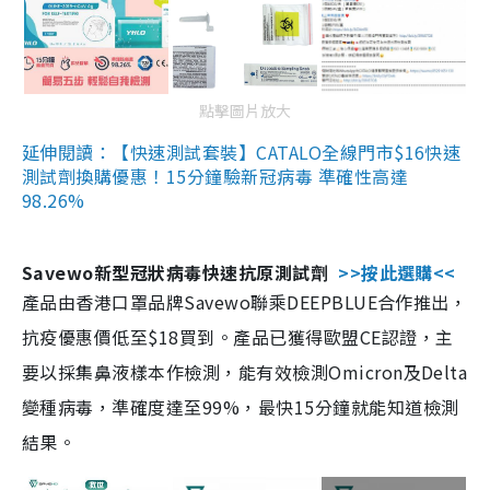
點擊圖片放大
延伸閱讀：【快速測試套裝】CATALO全線門市$16快速
測試劑換購優惠！15分鐘驗新冠病毒 準確性高達
98.26%
Savewo新型冠狀病毒快速抗原測試劑
>>按此選購<<
產品由香港口罩品牌Savewo聯乘DEEPBLUE合作推出，
抗疫優惠價低至$18買到。產品已獲得歐盟CE認證，主
要以採集鼻液樣本作檢測，能有效檢測Omicron及Delta
變種病毒，準確度達至99%，最快15分鐘就能知道檢測
結果。