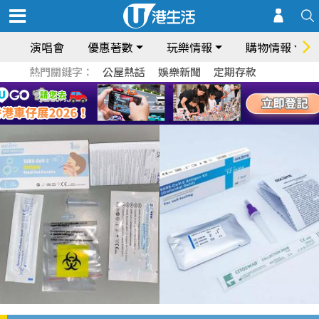
演唱會
優惠著數
玩樂情報
購物情報
熱門關鍵字：
公屋熱話
娛樂新聞
定期存款