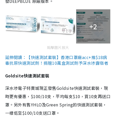
發DEEPBLUE 原廠版本。
+2
點擊圖片放大
延伸閱讀：【快速測試套裝】香港口罩廠acc+推$18病
毒抗原快速測試劑！捐贈10萬盒測試劑予深水埗露宿者
Goldsite快速測試套裝
深水埗電子特賣城現正發售Goldsite快速測試套裝，現
時更有優惠，$100/10支，平均每支$10，買10支再送口
罩。另外有售YHLO及Green Spring的快速測試套裝，
一樣低至$100/10支送口罩。