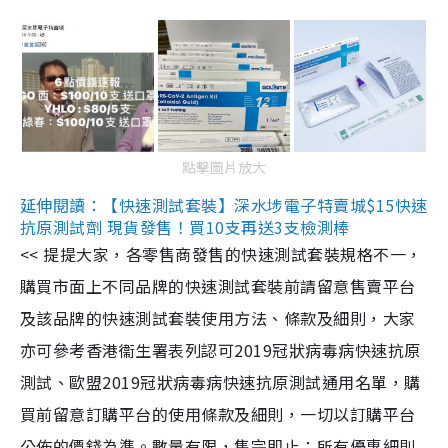
點擊圖片放大
延伸閱讀：【快速測試套裝】深水埗電子特賣城$15快速
抗原測試劑 現貨發售！買10支再送3支檢測棒
<< 提提大家，各零售商發售的快速測試套裝規格不一，
購買市面上不同品牌的快速測試套裝前請留意售賣平台
及該品牌的快速測試套裝使用方法、條款及細則，大家
亦可參考香港衞生署表列認可2019冠狀病毒病快速抗原
測試、歐盟2019冠狀病毒病快速抗原測試通用名單，購
買前留意訂購平台的使用條款及細則，一切以訂購平台
公佈的價錢為準。數量有限，售完即止；所有優惠細則