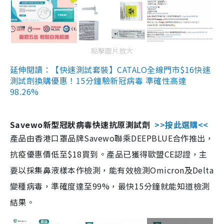
點擊圖片放大
延伸閱讀：【快速測試套裝】CATALO全線門市$16快速
測試劑換購優惠！15分鐘驗新冠病毒 準確性高達
98.26%
Savewo新型冠狀病毒快速抗原測試劑
>>按此選購<<
產品由香港口罩品牌Savewo聯乘DEEPBLUE合作推出，
抗疫優惠價低至$18買到。產品已獲得歐盟CE認證，主
要以採集鼻液樣本作檢測，能有效檢測Omicron及Delta
變種病毒，準確度達至99%，最快15分鐘就能知道檢測
結果。