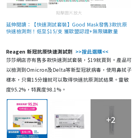
點擊圖片放大
延伸閱讀：【快速測試套裝】Good Mask發售3款抗原
快速檢測劑！低至$15/支 獲歐盟認證+無限購數量
Reagen 新冠抗原快速測試劑
>>按此選購<<
莎莎網店亦有售多款快速測試套裝，$19就買到。產品可
以檢測到Omicron及Delta等新型冠狀病毒，使用鼻拭子
樣本，只需15分鐘就可以取得快速抗原測試結果。靈敏
度95.2%，特異度98.1%。
+2