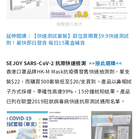
點擊圖片放大
延伸閱讀：【快速測試套裝】鄰住買開賣$9.9快速測試
劑！最快即日發貨 每日15萬盒補貨
SEJOY SARS-CoV-2 抗原快速檢測
>>按此選購<<
香港口罩品牌HK-M Mask抗疫價發售快速檢測劑，單支
裝$22，而購買500套裝低至$20/支買到。產品以鼻咽拭
子方式採樣，準確性高達99%，15分鐘就知結果。產品
已列在歐盟2019冠狀病毒病快速抗原測試通用名單。