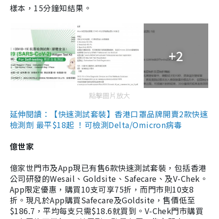
樣本，15分鐘知結果。
+2
點擊圖片放大
延伸閱讀：【快速測試套裝】香港口罩品牌開賣2款快速
檢測劑 最平$18起 ！可檢測Delta/Omicron病毒
億世家
億家世門市及App現已有售6款快速測試套裝，包括香港
公司研發的Wesail、Goldsite、Safecare、及V-Chek。
App限定優惠，購買10支可享75折，而門市則10支8
折。現凡於App購買Safecare及Goldsite，售價低至
$186.7，平均每支只需$18.6就買到。V-Chek門市購買