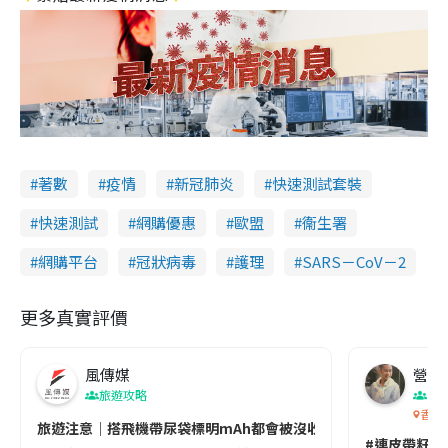
著數
疫情
新冠肺炎
快速測試套裝
快速測試
網購優惠
歐盟
衞生署
網購平台
冠狀病毒
護理
SARS－CoV－2
更多真實評價
風傳媒
營養教
旅遊攻略
生
香港
旅遊注意｜搭飛機帶尿袋標明mAh都會被沒收😱出發前切記檢查「1
#連皮帶籽都