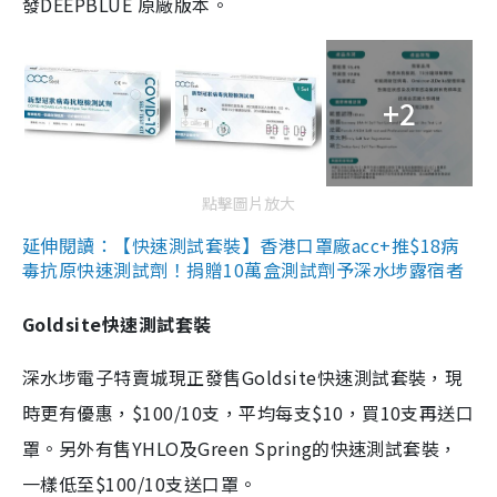
發DEEPBLUE 原廠版本。
+2
點擊圖片放大
延伸閱讀：【快速測試套裝】香港口罩廠acc+推$18病
毒抗原快速測試劑！捐贈10萬盒測試劑予深水埗露宿者
Goldsite快速測試套裝
深水埗電子特賣城現正發售Goldsite快速測試套裝，現
時更有優惠，$100/10支，平均每支$10，買10支再送口
罩。另外有售YHLO及Green Spring的快速測試套裝，
一樣低至$100/10支送口罩。