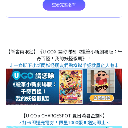
【新會員限定】《U GO》請你睇👹《蠟筆小新劇場版：千
奇百怪！我的妖怪假期》！
↓一齊睇下小新同妖怪朋友們點樣聯手拯救屋企人啦↓
【U GO x CHARGESPOT 夏日消暑企劃⚡】
> 打卡即送充電券！限量1000張🔋送完即止 <