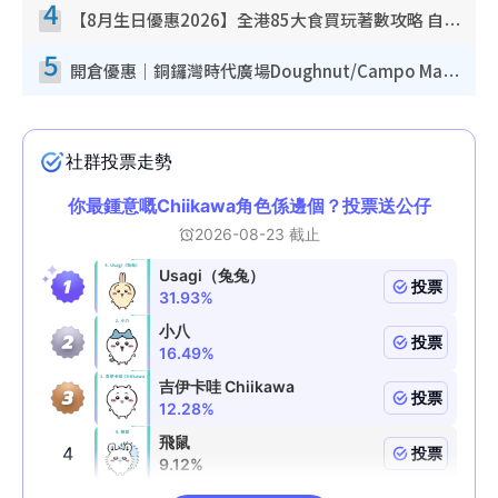
4
【8月生日優惠2026】全港85大食買玩著數攻略 自助餐/火鍋放題同行免費＋誠品/DONKI送現金券
5
開倉優惠｜銅鑼灣時代廣場Doughnut/Campo Marzio開倉低至1折！背囊、書包、手袋劈價$200起