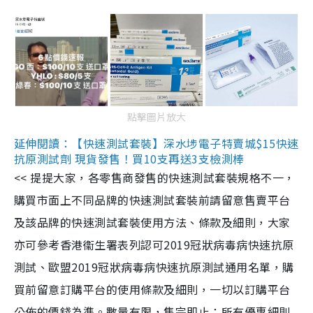
點擊圖片放大
延伸閱讀：【快速測試套裝】深水埗電子特賣城$15快速
抗原測試劑 現貨發售！買10支再送3支檢測棒
<< 提提大家，各零售商發售的快速測試套裝規格不一，
購買市面上不同品牌的快速測試套裝前請留意售賣平台
及該品牌的快速測試套裝使用方法、條款及細則，大家
亦可參考香港衞生署表列認可2019冠狀病毒病快速抗原
測試、歐盟2019冠狀病毒病快速抗原測試通用名單，購
買前留意訂購平台的使用條款及細則，一切以訂購平台
公佈的價錢為準。數量有限，售完即止；所有優惠細則