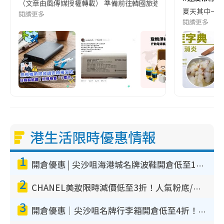
（文章由風傳媒授權轉載） 準備前往韓國旅遊的民眾，近期要特別留
夏天其中一種時
閱讀更多
閱讀更多
港生活限時優惠情報
1
開倉優惠 | 尖沙咀海港城名牌波鞋開倉低至1折！On鞋$899起／Joy&Peace鞋履$98起
2
CHANEL美妝限時減價低至3折！人氣粉底/唇膏/精華液低至$275！COCO香水都有平
3
開倉優惠｜尖沙咀名牌行李箱開倉低至4折！一連5日 American Tourister/ace./Hallmark $200起！