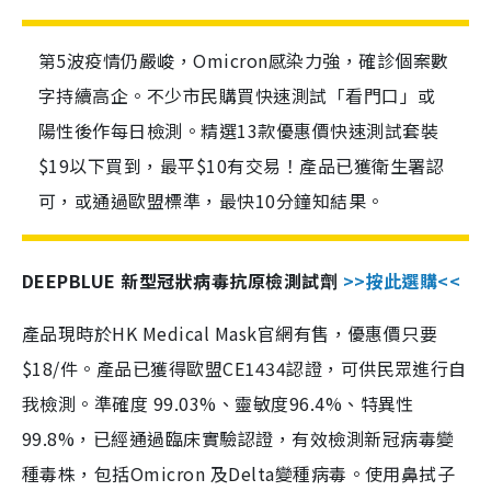
第5波疫情仍嚴峻，Omicron感染力強，確診個案數
字持續高企。不少市民購買快速測試「看門口」或
陽性後作每日檢測。精選13款優惠價快速測試套裝
$19以下買到，最平$10有交易！產品已獲衛生署認
可，或通過歐盟標準，最快10分鐘知結果。
DEEPBLUE 新型冠狀病毒抗原檢測試劑
>>按此選購<<
產品現時於HK Medical Mask官網有售，優惠價只要
$18/件。產品已獲得歐盟CE1434認證，可供民眾進行自
我檢測。準確度 99.03%、靈敏度96.4%、特異性
99.8%，已經通過臨床實驗認證，有效檢測新冠病毒變
種毒株，包括Omicron 及Delta變種病毒。使用鼻拭子