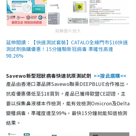
點擊圖片放大
延伸閱讀：【快速測試套裝】CATALO全線門市$16快速
測試劑換購優惠！15分鐘驗新冠病毒 準確性高達
98.26%
Savewo新型冠狀病毒快速抗原測試劑
>>按此選購<<
產品由香港口罩品牌Savewo聯乘DEEPBLUE合作推出，
抗疫優惠價低至$18買到。產品已獲得歐盟CE認證，主
要以採集鼻液樣本作檢測，能有效檢測Omicron及Delta
變種病毒，準確度達至99%，最快15分鐘就能知道檢測
結果。