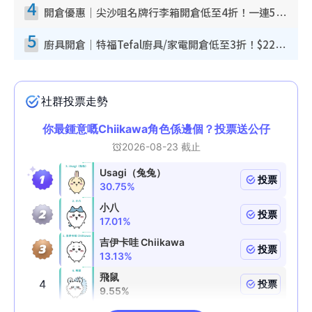
4
開倉優惠｜尖沙咀名牌行李箱開倉低至4折！一連5日 American Tourister/ace./Hallmark $200起！
5
廚具開倉｜特福Tefal廚具/家電開倉低至3折！$220起買平底鍋/炒鑊/湯煲！電飯煲/吸塵機/燙斗$418起