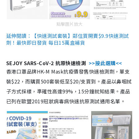
點擊圖片放大
延伸閱讀：【快速測試套裝】鄰住買開賣$9.9快速測試
劑！最快即日發貨 每日15萬盒補貨
SEJOY SARS-CoV-2 抗原快速檢測
>>按此選購<<
香港口罩品牌HK-M Mask抗疫價發售快速檢測劑，單支
裝$22，而購買500套裝低至$20/支買到。產品以鼻咽拭
子方式採樣，準確性高達99%，15分鐘就知結果。產品
已列在歐盟2019冠狀病毒病快速抗原測試通用名單。