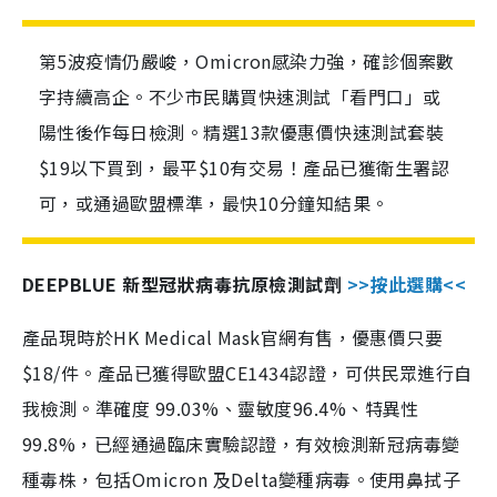
第5波疫情仍嚴峻，Omicron感染力強，確診個案數
字持續高企。不少市民購買快速測試「看門口」或
陽性後作每日檢測。精選13款優惠價快速測試套裝
$19以下買到，最平$10有交易！產品已獲衛生署認
可，或通過歐盟標準，最快10分鐘知結果。
DEEPBLUE 新型冠狀病毒抗原檢測試劑
>>按此選購<<
產品現時於HK Medical Mask官網有售，優惠價只要
$18/件。產品已獲得歐盟CE1434認證，可供民眾進行自
我檢測。準確度 99.03%、靈敏度96.4%、特異性
99.8%，已經通過臨床實驗認證，有效檢測新冠病毒變
種毒株，包括Omicron 及Delta變種病毒。使用鼻拭子