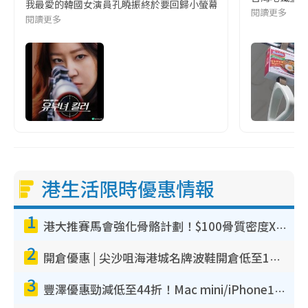
我最愛的韓國女演員孔曉振終於要回歸小螢幕啦!這次的劇本改編自同名
閱讀更多
閱讀更多
港生活限時優惠情報
1
港大推賽馬會強化骨骼計劃！$100骨質密度X光檢查 完成免費運動訓練送超市禮券！附參加資格
2
開倉優惠 | 尖沙咀海港城名牌波鞋開倉低至1折！On鞋$899起／Joy&Peace鞋履$98起
3
豐澤優惠勁減低至44折！Mac mini/iPhone17Pro大減價！廚房家電$220起