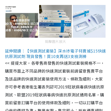
點擊圖片放大
延伸閱讀：【快速測試套裝】深水埗電子特賣城$15快速
抗原測試劑 現貨發售！買10支再送3支檢測棒
<< 提提大家，各零售商發售的快速測試套裝規格不一，
購買市面上不同品牌的快速測試套裝前請留意售賣平台
及該品牌的快速測試套裝使用方法、條款及細則，大家
亦可參考香港衞生署表列認可2019冠狀病毒病快速抗原
測試、歐盟2019冠狀病毒病快速抗原測試通用名單，購
買前留意訂購平台的使用條款及細則，一切以訂購平台
公佈的價錢為準。數量有限，售完即止；所有優惠細則