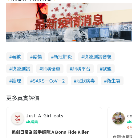
著數
疫情
新冠肺炎
快速測試套裝
快速測試
網購優惠
網購平台
歐盟
護理
SARS－CoV－2
冠狀病毒
衞生署
更多真實評價
Just_A_Girl_eats
co c
娛樂
吹
台灣
追劇日常🎬 殺手媽咪 A Bona Fide Killer
台灣地鐵宣