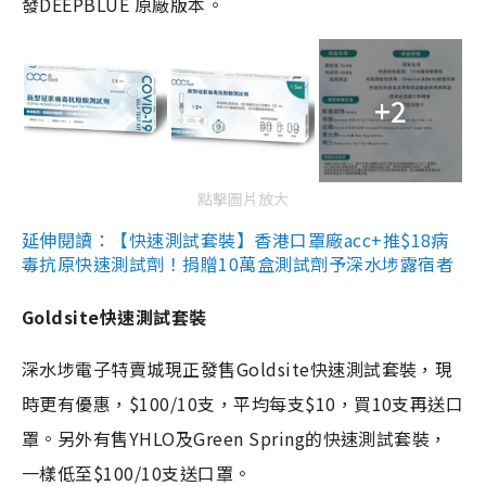
發DEEPBLUE 原廠版本。
+2
點擊圖片放大
延伸閱讀：【快速測試套裝】香港口罩廠acc+推$18病
毒抗原快速測試劑！捐贈10萬盒測試劑予深水埗露宿者
Goldsite快速測試套裝
深水埗電子特賣城現正發售Goldsite快速測試套裝，現
時更有優惠，$100/10支，平均每支$10，買10支再送口
罩。另外有售YHLO及Green Spring的快速測試套裝，
一樣低至$100/10支送口罩。