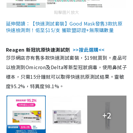
點擊圖片放大
延伸閱讀：【快速測試套裝】Good Mask發售3款抗原
快速檢測劑！低至$15/支 獲歐盟認證+無限購數量
Reagen 新冠抗原快速測試劑
>>按此選購<<
莎莎網店亦有售多款快速測試套裝，$19就買到。產品可
以檢測到Omicron及Delta等新型冠狀病毒，使用鼻拭子
樣本，只需15分鐘就可以取得快速抗原測試結果。靈敏
度95.2%，特異度98.1%。
+2