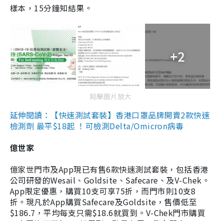
樣本，15分鐘知結果。
+2
點擊圖片放大
延伸閱讀：【快速測試套裝】香港口罩品牌開賣2款快速
檢測劑 最平$18起 ！可檢測Delta/Omicron病毒
億世家
億家世門市及App現已有售6款快速測試套裝，包括香港
公司研發的Wesail、Goldsite、Safecare、及V-Chek。
App限定優惠，購買10支可享75折，而門市則10支8
折。現凡於App購買Safecare及Goldsite，售價低至
$186.7，平均每支只需$18.6就買到。V-Chek門市購買