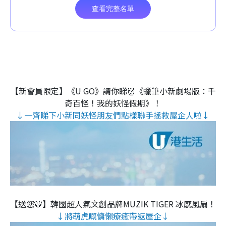
【新會員限定】《U GO》請你睇👹《蠟筆小新劇場版：千
奇百怪！我的妖怪假期》！
↓一齊睇下小新同妖怪朋友們點樣聯手拯救屋企人啦↓
【送您🐯】韓國超人氣文創品牌MUZIK TIGER 冰感風扇！
↓將萌虎嘅慵懶療癒帶返屋企↓