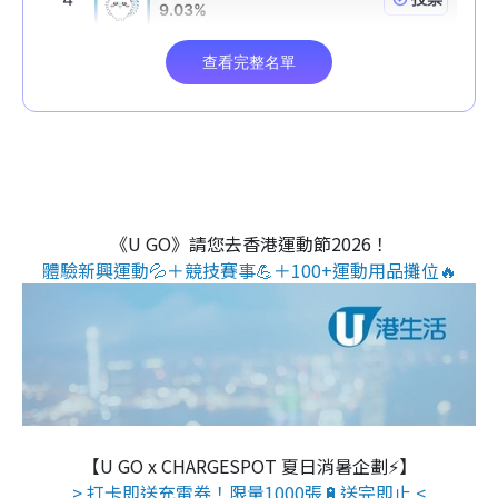
《U GO》請您去香港運動節2026！
體驗新興運動💦＋競技賽事💪＋100+運動用品攤位🔥
【U GO x CHARGESPOT 夏日消暑企劃⚡】
> 打卡即送充電券！限量1000張🔋送完即止 <