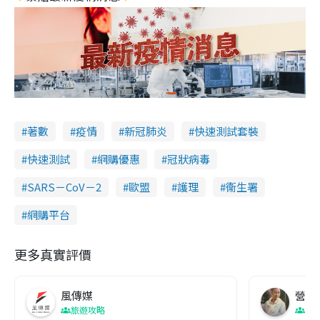
著數
疫情
新冠肺炎
快速測試套裝
快速測試
網購優惠
冠狀病毒
SARS－CoV－2
歐盟
護理
衞生署
網購平台
更多真實評價
風傳媒
營養教
旅遊攻略
生