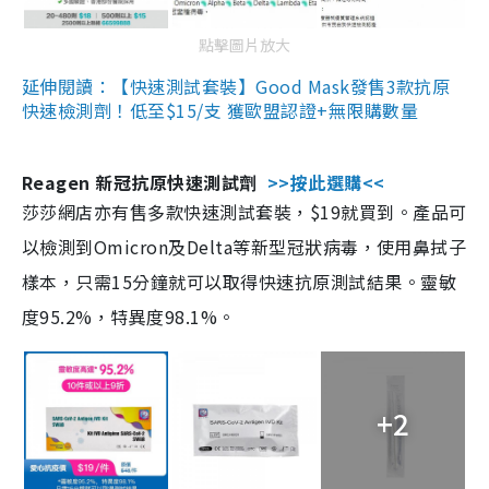
點擊圖片放大
延伸閱讀：【快速測試套裝】Good Mask發售3款抗原
快速檢測劑！低至$15/支 獲歐盟認證+無限購數量
Reagen 新冠抗原快速測試劑
>>按此選購<<
莎莎網店亦有售多款快速測試套裝，$19就買到。產品可
以檢測到Omicron及Delta等新型冠狀病毒，使用鼻拭子
樣本，只需15分鐘就可以取得快速抗原測試結果。靈敏
度95.2%，特異度98.1%。
+2