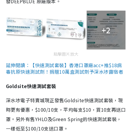
發DEEPBLUE 原廠版本。
+2
點擊圖片放大
延伸閱讀：【快速測試套裝】香港口罩廠acc+推$18病
毒抗原快速測試劑！捐贈10萬盒測試劑予深水埗露宿者
Goldsite快速測試套裝
深水埗電子特賣城現正發售Goldsite快速測試套裝，現
時更有優惠，$100/10支，平均每支$10，買10支再送口
罩。另外有售YHLO及Green Spring的快速測試套裝，
一樣低至$100/10支送口罩。