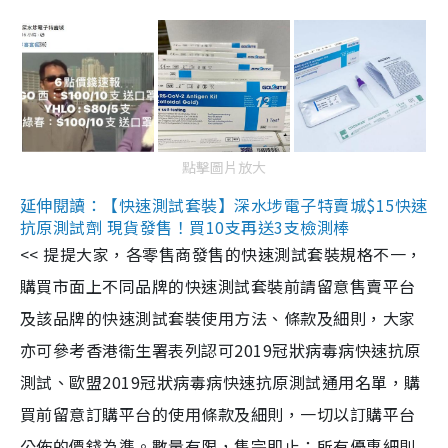
點擊圖片放大
延伸閱讀：【快速測試套裝】深水埗電子特賣城$15快速
抗原測試劑 現貨發售！買10支再送3支檢測棒
<< 提提大家，各零售商發售的快速測試套裝規格不一，
購買市面上不同品牌的快速測試套裝前請留意售賣平台
及該品牌的快速測試套裝使用方法、條款及細則，大家
亦可參考香港衞生署表列認可2019冠狀病毒病快速抗原
測試、歐盟2019冠狀病毒病快速抗原測試通用名單，購
買前留意訂購平台的使用條款及細則，一切以訂購平台
公佈的價錢為準。數量有限，售完即止；所有優惠細則