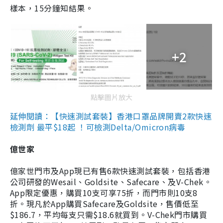
樣本，15分鐘知結果。
+2
點擊圖片放大
延伸閱讀：【快速測試套裝】香港口罩品牌開賣2款快速
檢測劑 最平$18起 ！可檢測Delta/Omicron病毒
億世家
億家世門市及App現已有售6款快速測試套裝，包括香港
公司研發的Wesail、Goldsite、Safecare、及V-Chek。
App限定優惠，購買10支可享75折，而門市則10支8
折。現凡於App購買Safecare及Goldsite，售價低至
$186.7，平均每支只需$18.6就買到。V-Chek門市購買