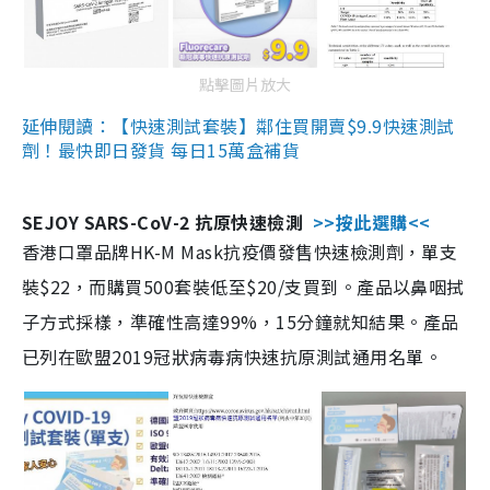
點擊圖片放大
延伸閱讀：【快速測試套裝】鄰住買開賣$9.9快速測試
劑！最快即日發貨 每日15萬盒補貨
SEJOY SARS-CoV-2 抗原快速檢測
>>按此選購<<
香港口罩品牌HK-M Mask抗疫價發售快速檢測劑，單支
裝$22，而購買500套裝低至$20/支買到。產品以鼻咽拭
子方式採樣，準確性高達99%，15分鐘就知結果。產品
已列在歐盟2019冠狀病毒病快速抗原測試通用名單。