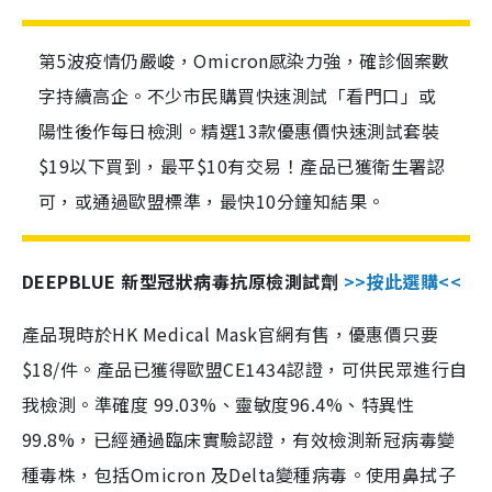
第5波疫情仍嚴峻，Omicron感染力強，確診個案數
字持續高企。不少市民購買快速測試「看門口」或
陽性後作每日檢測。精選13款優惠價快速測試套裝
$19以下買到，最平$10有交易！產品已獲衛生署認
可，或通過歐盟標準，最快10分鐘知結果。
DEEPBLUE 新型冠狀病毒抗原檢測試劑
>>按此選購<<
產品現時於HK Medical Mask官網有售，優惠價只要
$18/件。產品已獲得歐盟CE1434認證，可供民眾進行自
我檢測。準確度 99.03%、靈敏度96.4%、特異性
99.8%，已經通過臨床實驗認證，有效檢測新冠病毒變
種毒株，包括Omicron 及Delta變種病毒。使用鼻拭子