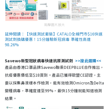
點擊圖片放大
延伸閱讀：【快速測試套裝】CATALO全線門市$16快速
測試劑換購優惠！15分鐘驗新冠病毒 準確性高達
98.26%
Savewo新型冠狀病毒快速抗原測試劑
>>按此選購<<
產品由香港口罩品牌Savewo聯乘DEEPBLUE合作推出，
抗疫優惠價低至$18買到。產品已獲得歐盟CE認證，主
要以採集鼻液樣本作檢測，能有效檢測Omicron及Delta
變種病毒，準確度達至99%，最快15分鐘就能知道檢測
結果。