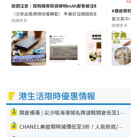
香港
旅遊注意｜搭飛機帶尿袋標明mAh都會被沒收😱出發前切記檢查「1
#連皮帶籽都
（文章由風傳媒授權轉載） 準備前往韓國旅遊的民眾，近期要特別留
夏天其中一種時
閱讀更多
閱讀更多
港生活限時優惠情報
1
開倉優惠 | 尖沙咀海港城名牌波鞋開倉低至1折！On鞋$899起／Joy&Peace鞋履$98起
2
CHANEL美妝限時減價低至3折！人氣粉底/唇膏/精華液低至$275！COCO香水都有平