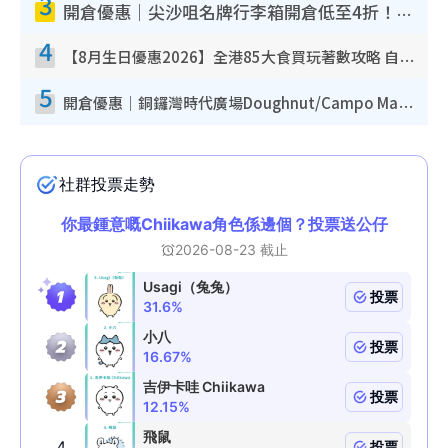
3
開倉優惠｜尖沙咀名牌行李箱開倉低至4折！一連5日 American Tourister/ace./Hallmark $200起！
4
【8月生日優惠2026】全港85大食買玩著數攻略 自助餐/火鍋放題同行免費＋誠品/DONKI送現金券
5
開倉優惠｜銅鑼灣時代廣場Doughnut/Campo Marzio開倉低至1折！背囊、書包、手袋劈價$200起