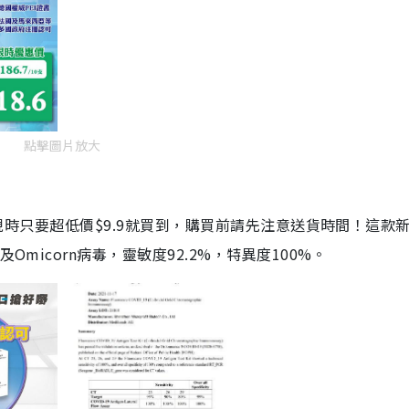
點擊圖片放大
劑，現時只要超低價$9.9就買到，購買前請先注意送貨時間！這款
Omicorn病毒，靈敏度92.2%，特異度100%。