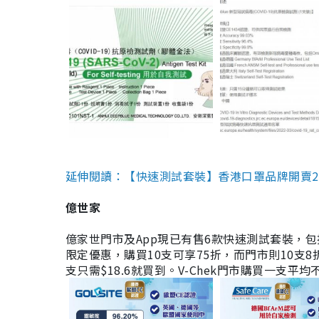
延伸閱讀：【快速測試套裝】香港口罩品牌開賣2款快速
億世家
億家世門市及App現已有售6款快速測試套裝，包括香港公司
限定優惠，購買10支可享75折，而門市則10支8折。現
支只需$18.6就買到。V-Chek門市購買一支平