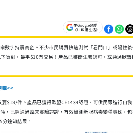
在Google追蹤
《UHK 港生活》
診個案數字持續高企。不少市民購買快速測試「看門口」或陽性後
以下買到，最平$10有交易！產品已獲衛生署認可，或通過歐盟
選購<<
惠價只要$18/件。產品已獲得歐盟CE1434認證，可供民眾進行自
性99.8%，已經通過臨床實驗認證，有效檢測新冠病毒變種毒株，
，15分鐘知結果。