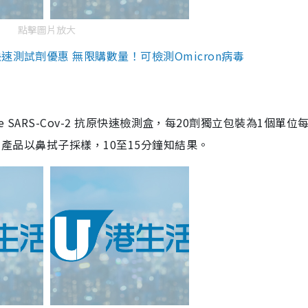
點擊圖片放大
測試劑優惠 無限購數量！可檢測Omicron病毒
are SARS-Cov-2 抗原快速檢測盒，每20劑獨立包裝為1個單位
5。產品以鼻拭子採樣，10至15分鐘知結果。