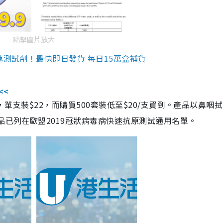
點擊圖片放大
速測試劑！最快即日發貨 每日15萬盒補貨
<<
，單支裝$22，而購買500套裝低至$20/支買到。產品以鼻咽
品已列在歐盟2019冠狀病毒病快速抗原測試通用名單。