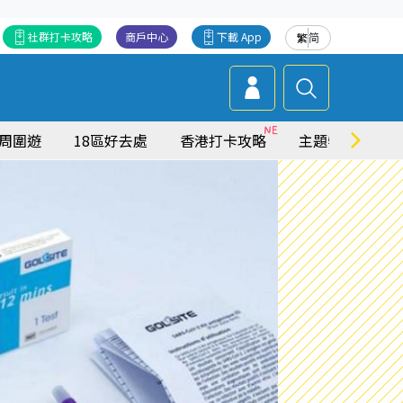
社群打卡攻略
商戶中心
下載 App
繁
简
周圍遊
18區好去處
香港打卡攻略
主題特集