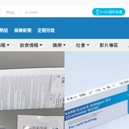
Blog
e-zone
U GO搵好去處
熱話
娛樂新聞
定期存款
情報
飲食情報
娛樂
社會
影片專區