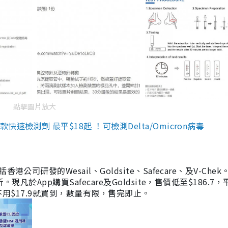
點擊圖片放大
檢測劑 最平$18起 ！可檢測Delta/Omicron病毒
研發的Wesail、Goldsite、Safecare、及V-Chek。
凡於App購買Safecare及Goldsite，售價低至$186.7
均不用$17.9就買到，數量有限，售完即止。