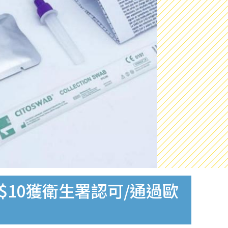
$10獲衛生署認可/通過歐