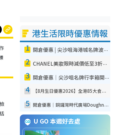
港生活限時優惠情報
1
作
開倉優惠 | 尖沙咀海港城名牌波鞋開倉低至1折！On鞋$899起／Joy&Peace鞋履$98起
標
2
CHANEL美妝限時減價低至3折！人氣粉底/唇膏/精華液低至$275！COCO香水都有平
3
開倉優惠｜尖沙咀名牌行李箱開倉低至4折！一連5日 American Tourister/ace./Hallmark $200起！
4
【8月生日優惠2026】全港85大食買玩著數攻略 自助餐/火鍋放題同行免費＋誠品/DONKI送現金券
5
我檢
開倉優惠｜銅鑼灣時代廣場Doughnut/Campo Marzio開倉低至1折！背囊、書包、手袋劈價$200起
包括
U GO 本週好去處