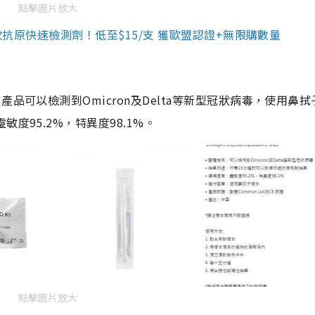
點擊圖片放大
3款抗原快速檢測劑！低至$15/支 獲歐盟認證+無限購數量
品可以檢測到Omicron及Delta等新型冠狀病毒，使用鼻拭
度95.2%，特異度98.1%。
點擊圖片放大