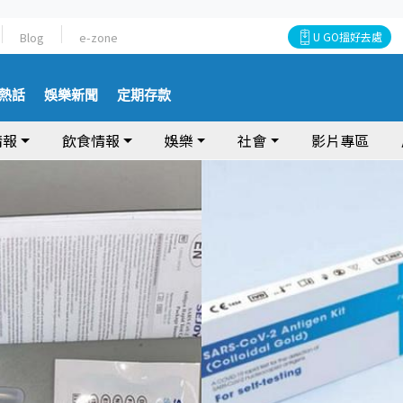
Blog
e-zone
U GO搵好去處
熱話
娛樂新聞
定期存款
情報
飲食情報
娛樂
社會
影片專區