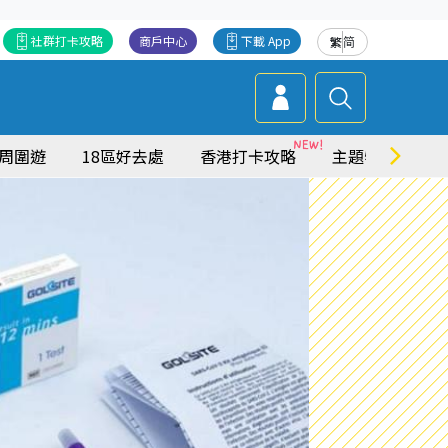
社群打卡攻略
商戶中心
下載 App
繁
简
周圍遊
18區好去處
香港打卡攻略
主題特集