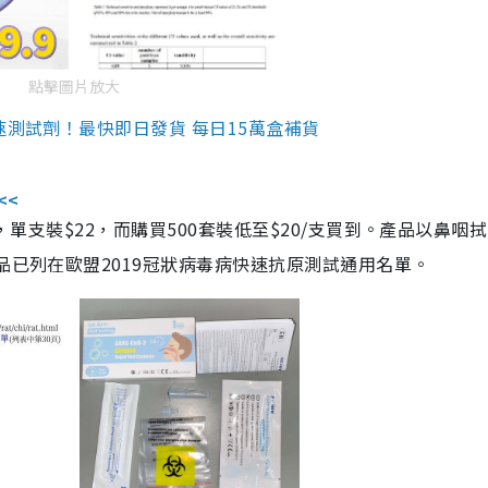
點擊圖片放大
速測試劑！最快即日發貨 每日15萬盒補貨
<<
，單支裝$22，而購買500套裝低至$20/支買到。產品以鼻咽
品已列在歐盟2019冠狀病毒病快速抗原測試通用名單。