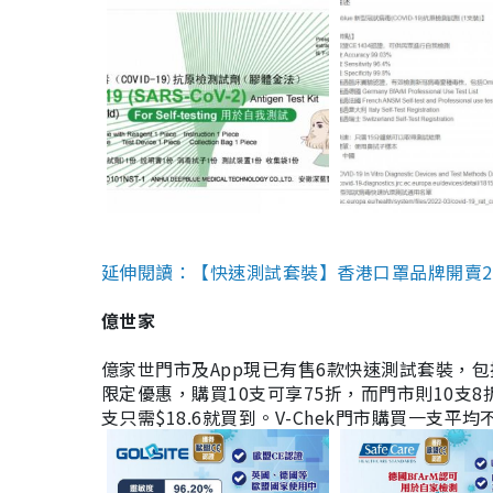
延伸閱讀：【快速測試套裝】香港口罩品牌開賣2款快速
億世家
億家世門市及App現已有售6款快速測試套裝，包括香港公司
限定優惠，購買10支可享75折，而門市則10支8折。現
支只需$18.6就買到。V-Chek門市購買一支平