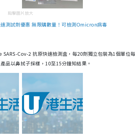
點擊圖片放大
測試劑優惠 無限購數量！可檢測Omicron病毒
are SARS-Cov-2 抗原快速檢測盒，每20劑獨立包裝為1個單位
5。產品以鼻拭子採樣，10至15分鐘知結果。