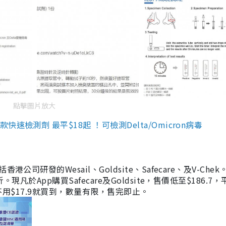
點擊圖片放大
檢測劑 最平$18起 ！可檢測Delta/Omicron病毒
研發的Wesail、Goldsite、Safecare、及V-Chek。
凡於App購買Safecare及Goldsite，售價低至$186.7
均不用$17.9就買到，數量有限，售完即止。