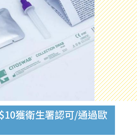
$10獲衛生署認可/通過歐