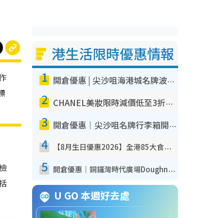
港生活限時優惠情報
1
作
開倉優惠 | 尖沙咀海港城名牌波鞋開倉低至1折！On鞋$899起／Joy&Peace鞋履$98起
標
2
CHANEL美妝限時減價低至3折！人氣粉底/唇膏/精華液低至$275！COCO香水都有平
3
開倉優惠｜尖沙咀名牌行李箱開倉低至4折！一連5日 American Tourister/ace./Hallmark $200起！
4
【8月生日優惠2026】全港85大食買玩著數攻略 自助餐/火鍋放題同行免費＋誠品/DONKI送現金券
5
我檢
開倉優惠｜銅鑼灣時代廣場Doughnut/Campo Marzio開倉低至1折！背囊、書包、手袋劈價$200起
包括
U GO 本週好去處