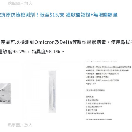
點擊圖片放大
3款抗原快速檢測劑！低至$15/支 獲歐盟認證+無限購數量
品可以檢測到Omicron及Delta等新型冠狀病毒，使用鼻拭
度95.2%，特異度98.1%。
點擊圖片放大