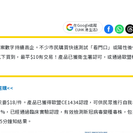
在Google追蹤
《UHK 港生活》
診個案數字持續高企。不少市民購買快速測試「看門口」或陽性後
以下買到，最平$10有交易！產品已獲衛生署認可，或通過歐盟
選購<<
惠價只要$18/件。產品已獲得歐盟CE1434認證，可供民眾進行自
性99.8%，已經通過臨床實驗認證，有效檢測新冠病毒變種毒株，
，15分鐘知結果。