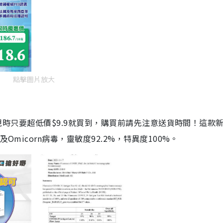
點擊圖片放大
劑，現時只要超低價$9.9就買到，購買前請先注意送貨時間！這款
Omicorn病毒，靈敏度92.2%，特異度100%。