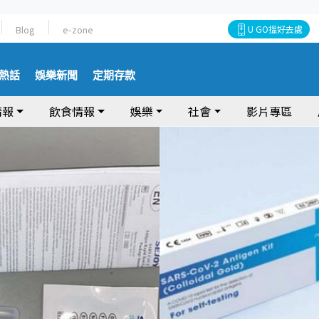
Blog
e-zone
U GO搵好去處
熱話
娛樂新聞
定期存款
情報
飲食情報
娛樂
社會
影片專區