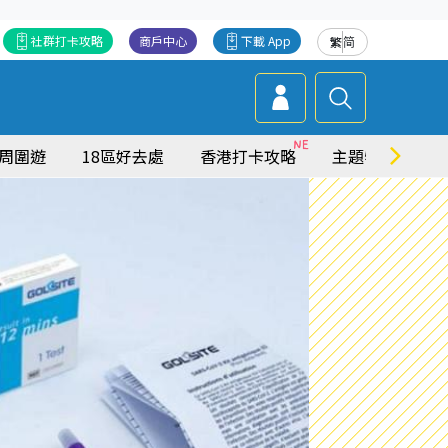
社群打卡攻略
商戶中心
下載 App
繁
简
周圍遊
18區好去處
香港打卡攻略
主題特集