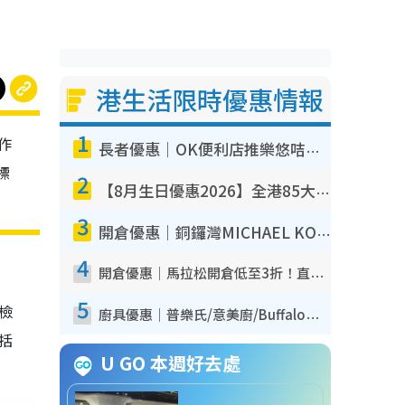
港生活限時優惠情報
1
作
長者優惠｜OK便利店推樂悠咭優惠！買麵包/牛奶/保健品拍卡即減
標
2
【8月生日優惠2026】全港85大食買玩著數攻略 自助餐/火鍋放題同行免費＋誠品/DONKI送現金券
3
開倉優惠｜銅鑼灣MICHAEL KORS開倉低至17折！直擊$500起買手袋/銀包/鞋款 必買經典Jet Set系列
4
開倉優惠｜馬拉松開倉低至3折！直擊$99起買adidas／New Balance／Puma鞋款 STANLEY保溫杯劈價至$119起
5
我檢
廚具優惠｜普樂氏/意美廚/Buffalo廚具低至3折！$89起買煎鍋／炒鑊／個人鍋 同場小家電激減至$99起
包括
U GO 本週好去處