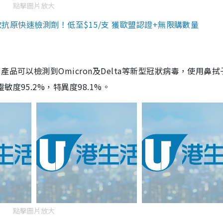
點擊圖片放大
3款抗原快速檢測劑！低至$15/支 獲歐盟認證+無限購數量
品可以檢測到Omicron及Delta等新型冠狀病毒，使用鼻拭
度95.2%，特異度98.1%。
點擊圖片放大