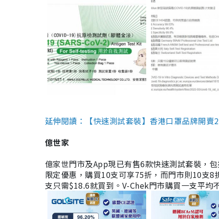
延伸閱讀：【快速測試套裝】香港口罩品牌開賣2款快速
億世家
億家世門市及App現已有售6款快速測試套裝，包括香港公司
限定優惠，購買10支可享75折，而門市則10支8折。現
支只需$18.6就買到。V-Chek門市購買一支平