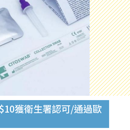
$10獲衛生署認可/通過歐