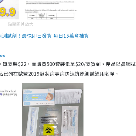
點擊圖片放大
速測試劑！最快即日發貨 每日15萬盒補貨
<<
，單支裝$22，而購買500套裝低至$20/支買到。產品以鼻咽
品已列在歐盟2019冠狀病毒病快速抗原測試通用名單。