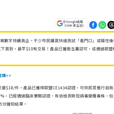
在Google追蹤
《UHK 港生活》
診個案數字持續高企。不少市民購買快速測試「看門口」或陽性後
以下買到，最平$10有交易！產品已獲衛生署認可，或通過歐盟
選購<<
惠價只要$18/件。產品已獲得歐盟CE1434認證，可供民眾進行自
性99.8%，已經通過臨床實驗認證，有效檢測新冠病毒變種毒株，
，15分鐘知結果。