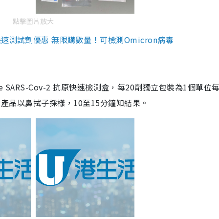
點擊圖片放大
測試劑優惠 無限購數量！可檢測Omicron病毒
are SARS-Cov-2 抗原快速檢測盒，每20劑獨立包裝為1個單位
5。產品以鼻拭子採樣，10至15分鐘知結果。