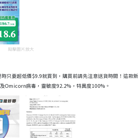
點擊圖片放大
劑，現時只要超低價$9.9就買到，購買前請先注意送貨時間！這款
Omicorn病毒，靈敏度92.2%，特異度100%。