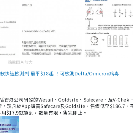
點擊圖片放大
檢測劑 最平$18起 ！可檢測Delta/Omicron病毒
研發的Wesail、Goldsite、Safecare、及V-Chek。
凡於App購買Safecare及Goldsite，售價低至$186.7
均不用$17.9就買到，數量有限，售完即止。