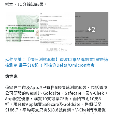
樣本，15分鐘知結果。
+2
點擊圖片放大
延伸閱讀：【快速測試套裝】香港口罩品牌開賣2款快速
檢測劑 最平$18起 ！可檢測Delta/Omicron病毒
億世家
億家世門市及App現已有售6款快速測試套裝，包括香港
公司研發的Wesail、Goldsite、Safecare、及V-Chek。
App限定優惠，購買10支可享75折，而門市則10支8
折。現凡於App購買Safecare及Goldsite，售價低至
$186.7，平均每支只需$18.6就買到。V-Chek門市購買