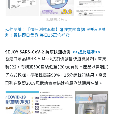
點擊圖片放大
延伸閱讀：【快速測試套裝】鄰住買開賣$9.9快速測試
劑！最快即日發貨 每日15萬盒補貨
SEJOY SARS-CoV-2 抗原快速檢測
>>按此選購<<
香港口罩品牌HK-M Mask抗疫價發售快速檢測劑，單支
裝$22，而購買500套裝低至$20/支買到。產品以鼻咽拭
子方式採樣，準確性高達99%，15分鐘就知結果。產品
已列在歐盟2019冠狀病毒病快速抗原測試通用名單。