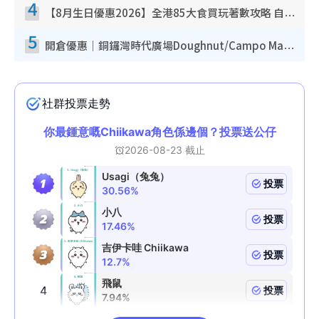
4
【8月生日優惠2026】全港85大食買玩著數攻略 自助餐/火鍋放題同行免費＋誠品/DONKI送現金券
5
開倉優惠｜銅鑼灣時代廣場Doughnut/Campo Marzio開倉低至1折！背囊、書包、手袋劈價$200起