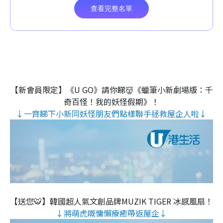
【新會員限定】《U GO》請你睇👹《蠟筆小新劇場版：千
奇百怪！我的妖怪假期》！
↓一齊睇下小新同妖怪朋友們點樣聯手拯救屋企人啦↓
【送您🐯】韓國超人氣文創品牌MUZIK TIGER 冰感風扇！
↓將萌虎嘅慵懶療癒帶返屋企↓