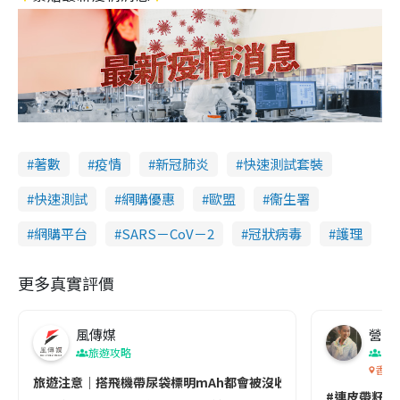
著數
疫情
新冠肺炎
快速測試套裝
快速測試
網購優惠
歐盟
衞生署
網購平台
SARS－CoV－2
冠狀病毒
護理
更多真實評價
風傳媒
營養教
旅遊攻略
生
香港
旅遊注意｜搭飛機帶尿袋標明mAh都會被沒收😱出發前切記檢查「1
#連皮帶籽都