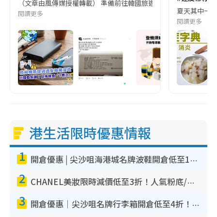
（文章由風傳媒授權轉載） 準備前往韓國旅遊的民眾，近期要特別留
夏天其中一種時
閱讀更多
閱讀更多
港生活限時優惠情報
1
開倉優惠 | 尖沙咀海港城名牌波鞋開倉低至1折！On鞋$899起／Joy&Peace鞋履$98起
2
CHANEL美妝限時減價低至3折！人氣粉底/唇膏/精華液低至$275！COCO香水都有平
3
開倉優惠｜尖沙咀名牌行李箱開倉低至4折！一連5日 American Tourister/ace./Hallmark $200起！