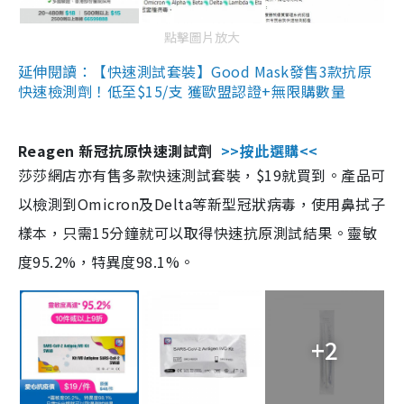
點擊圖片放大
延伸閱讀：【快速測試套裝】Good Mask發售3款抗原
快速檢測劑！低至$15/支 獲歐盟認證+無限購數量
Reagen 新冠抗原快速測試劑
>>按此選購<<
莎莎網店亦有售多款快速測試套裝，$19就買到。產品可
以檢測到Omicron及Delta等新型冠狀病毒，使用鼻拭子
樣本，只需15分鐘就可以取得快速抗原測試結果。靈敏
度95.2%，特異度98.1%。
+2