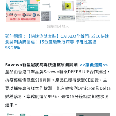
點擊圖片放大
延伸閱讀：【快速測試套裝】CATALO全線門市$16快速
測試劑換購優惠！15分鐘驗新冠病毒 準確性高達
98.26%
Savewo新型冠狀病毒快速抗原測試劑
>>按此選購<<
產品由香港口罩品牌Savewo聯乘DEEPBLUE合作推出，
抗疫優惠價低至$18買到。產品已獲得歐盟CE認證，主
要以採集鼻液樣本作檢測，能有效檢測Omicron及Delta
變種病毒，準確度達至99%，最快15分鐘就能知道檢測
結果。