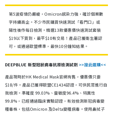
第5波疫情仍嚴峻，Omicron感染力強，確診個案數
字持續高企。不少市民購買快速測試「看門口」或
陽性後作每日檢測。精選13款優惠價快速測試套裝
$19以下買到，最平$10有交易！產品已獲衛生署認
可，或通過歐盟標準，最快10分鐘知結果。
DEEPBLUE 新型冠狀病毒抗原檢測試劑
>>按此選購<<
產品現時於HK Medical Mask官網有售，優惠價只要
$18/件。產品已獲得歐盟CE1434認證，可供民眾進行自
我檢測。準確度 99.03%、靈敏度96.4%、特異性
99.8%，已經通過臨床實驗認證，有效檢測新冠病毒變
種毒株，包括Omicron 及Delta變種病毒。使用鼻拭子