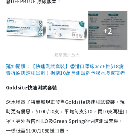
發DEEPBLUE 原廠版本。
+2
點擊圖片放大
延伸閱讀：【快速測試套裝】香港口罩廠acc+推$18病
毒抗原快速測試劑！捐贈10萬盒測試劑予深水埗露宿者
Goldsite快速測試套裝
深水埗電子特賣城現正發售Goldsite快速測試套裝，現
時更有優惠，$100/10支，平均每支$10，買10支再送口
罩。另外有售YHLO及Green Spring的快速測試套裝，
一樣低至$100/10支送口罩。