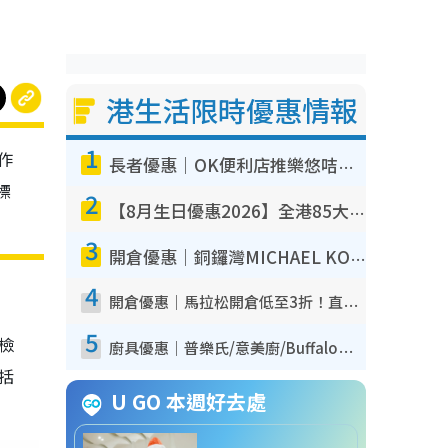
港生活限時優惠情報
1
作
長者優惠｜OK便利店推樂悠咭優惠！買麵包/牛奶/保健品拍卡即減
標
2
【8月生日優惠2026】全港85大食買玩著數攻略 自助餐/火鍋放題同行免費＋誠品/DONKI送現金券
3
開倉優惠｜銅鑼灣MICHAEL KORS開倉低至17折！直擊$500起買手袋/銀包/鞋款 必買經典Jet Set系列
4
開倉優惠｜馬拉松開倉低至3折！直擊$99起買adidas／New Balance／Puma鞋款 STANLEY保溫杯劈價至$119起
5
我檢
廚具優惠｜普樂氏/意美廚/Buffalo廚具低至3折！$89起買煎鍋／炒鑊／個人鍋 同場小家電激減至$99起
包括
U GO 本週好去處