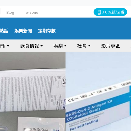
Blog
e-zone
U GO搵好去處
熱話
娛樂新聞
定期存款
情報
飲食情報
娛樂
社會
影片專區