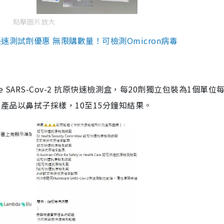
點擊圖片放大
測試劑優惠 無限購數量！可檢測Omicron病毒
are SARS-Cov-2 抗原快速檢測盒，每20劑獨立包裝為1個單位
5。產品以鼻拭子採樣，10至15分鐘知結果。