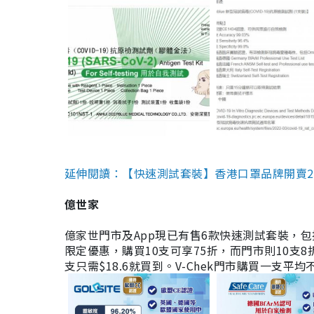
延伸閱讀：【快速測試套裝】香港口罩品牌開賣2款快速
億世家
億家世門市及App現已有售6款快速測試套裝，包括香港公司
限定優惠，購買10支可享75折，而門市則10支8折。現
支只需$18.6就買到。V-Chek門市購買一支平