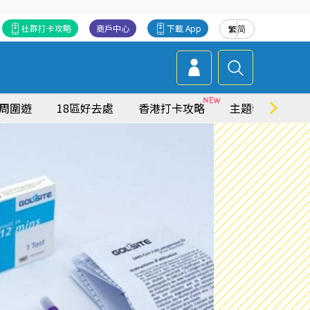
社群打卡攻略
商戶中心
下載 App
繁
简
周圍遊
18區好去處
香港打卡攻略
主題特集