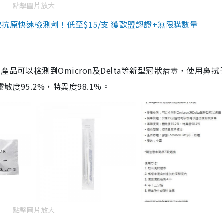
點擊圖片放大
3款抗原快速檢測劑！低至$15/支 獲歐盟認證+無限購數量
品可以檢測到Omicron及Delta等新型冠狀病毒，使用鼻拭
度95.2%，特異度98.1%。
點擊圖片放大