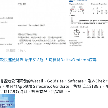
點擊圖片放大
檢測劑 最平$18起 ！可檢測Delta/Omicron病毒
研發的Wesail、Goldsite、Safecare、及V-Chek。
凡於App購買Safecare及Goldsite，售價低至$186.7
均不用$17.9就買到，數量有限，售完即止。