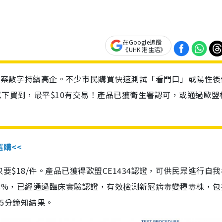
在Google追蹤
《UHK 港生活》
診個案數字持續高企。不少市民購買快速測試「看門口」或陽性後
以下買到，最平$10有交易！產品已獲衛生署認可，或通過歐盟
選購<<
惠價只要$18/件。產品已獲得歐盟CE1434認證，可供民眾進行自
性99.8%，已經通過臨床實驗認證，有效檢測新冠病毒變種毒株，
，15分鐘知結果。