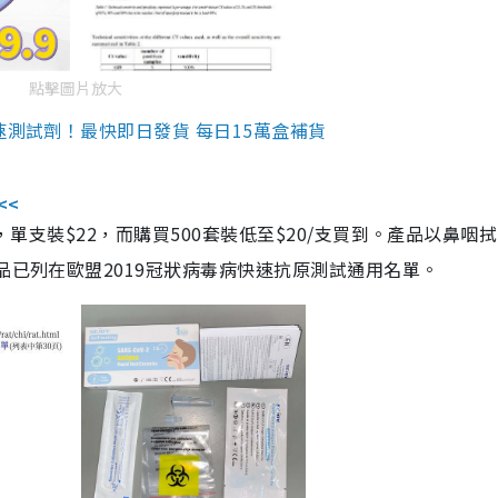
點擊圖片放大
速測試劑！最快即日發貨 每日15萬盒補貨
<<
，單支裝$22，而購買500套裝低至$20/支買到。產品以鼻咽
品已列在歐盟2019冠狀病毒病快速抗原測試通用名單。