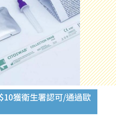
$10獲衛生署認可/通過歐