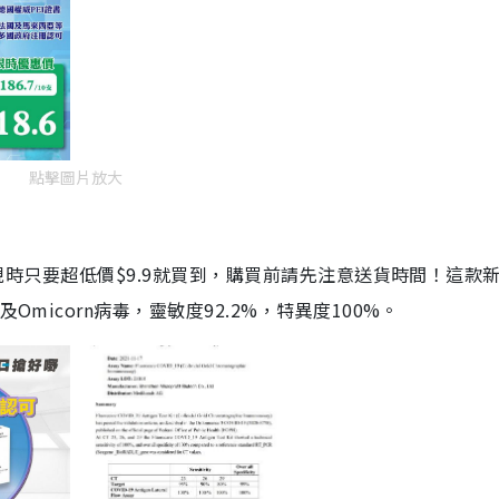
點擊圖片放大
劑，現時只要超低價$9.9就買到，購買前請先注意送貨時間！這款
Omicorn病毒，靈敏度92.2%，特異度100%。