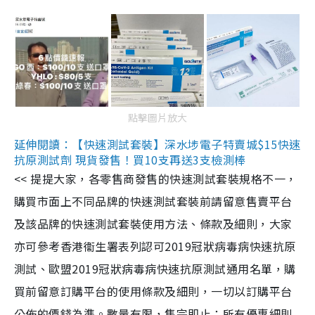
點擊圖片放大
延伸閱讀：【快速測試套裝】深水埗電子特賣城$15快速
抗原測試劑 現貨發售！買10支再送3支檢測棒
<< 提提大家，各零售商發售的快速測試套裝規格不一，
購買市面上不同品牌的快速測試套裝前請留意售賣平台
及該品牌的快速測試套裝使用方法、條款及細則，大家
亦可參考香港衞生署表列認可2019冠狀病毒病快速抗原
測試、歐盟2019冠狀病毒病快速抗原測試通用名單，購
買前留意訂購平台的使用條款及細則，一切以訂購平台
公佈的價錢為準。數量有限，售完即止；所有優惠細則