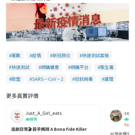
著數
疫情
新冠肺炎
快速測試套裝
快速測試
網購優惠
網購平台
衞生署
歐盟
SARS－CoV－2
冠狀病毒
護理
更多真實評價
Just_A_Girl_eats
co c
娛樂
吹
台灣
追劇日常🎬 殺手媽咪 A Bona Fide Killer
台灣地鐵宣