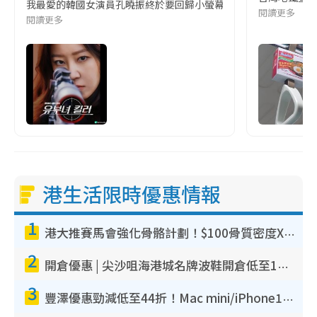
我最愛的韓國女演員孔曉振終於要回歸小螢幕啦!這次的劇本改編自同名
閱讀更多
閱讀更多
港生活限時優惠情報
1
港大推賽馬會強化骨骼計劃！$100骨質密度X光檢查 完成免費運動訓練送超市禮券！附參加資格
2
開倉優惠 | 尖沙咀海港城名牌波鞋開倉低至1折！On鞋$899起／Joy&Peace鞋履$98起
3
豐澤優惠勁減低至44折！Mac mini/iPhone17Pro大減價！廚房家電$220起