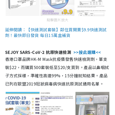
點擊圖片放大
延伸閱讀：【快速測試套裝】鄰住買開賣$9.9快速測試
劑！最快即日發貨 每日15萬盒補貨
SEJOY SARS-CoV-2 抗原快速檢測
>>按此選購<<
香港口罩品牌HK-M Mask抗疫價發售快速檢測劑，單支
裝$22，而購買500套裝低至$20/支買到。產品以鼻咽拭
子方式採樣，準確性高達99%，15分鐘就知結果。產品
已列在歐盟2019冠狀病毒病快速抗原測試通用名單。