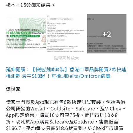
樣本，15分鐘知結果。
+2
點擊圖片放大
延伸閱讀：【快速測試套裝】香港口罩品牌開賣2款快速
檢測劑 最平$18起 ！可檢測Delta/Omicron病毒
億世家
億家世門市及App現已有售6款快速測試套裝，包括香港
公司研發的Wesail、Goldsite、Safecare、及V-Chek。
App限定優惠，購買10支可享75折，而門市則10支8
折。現凡於App購買Safecare及Goldsite，售價低至
$186.7，平均每支只需$18.6就買到。V-Chek門市購買