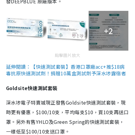
發DEEPBLUE 原廠版本。
+2
點擊圖片放大
延伸閱讀：【快速測試套裝】香港口罩廠acc+推$18病
毒抗原快速測試劑！捐贈10萬盒測試劑予深水埗露宿者
Goldsite快速測試套裝
深水埗電子特賣城現正發售Goldsite快速測試套裝，現
時更有優惠，$100/10支，平均每支$10，買10支再送口
罩。另外有售YHLO及Green Spring的快速測試套裝，
一樣低至$100/10支送口罩。