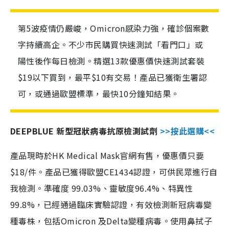
第5波疫情仍嚴峻，Omicron感染力強，確診個案數
字持續高企。不少市民購買快速測試「看門口」或
陽性後作每日檢測。精選13款優惠價快速測試套裝
$19以下買到，最平$10有交易！產品已獲衛生署認
可，或通過歐盟標準，最快10分鐘知結果。
DEEPBLUE 新型冠狀病毒抗原檢測試劑
>>按此選購<<
產品現時於HK Medical Mask官網有售，優惠價只要
$18/件。產品已獲得歐盟CE1434認證，可供民眾進行自
我檢測。準確度 99.03%、靈敏度96.4%、特異性
99.8%，已經通過臨床實驗認證，有效檢測新冠病毒變
種毒株，包括Omicron 及Delta變種病毒。使用鼻拭子