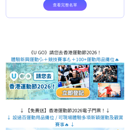
《U GO》請您去香港運動節2026！
體驗新興運動💦＋競技賽事💪＋100+運動用品攤位🔥
↓ 【免費送】香港運動節2026電子門票！↓
↓ 設過百運動用品攤位 / 可現場體驗多項新穎運動及觀賞
賽事🔥 ↓