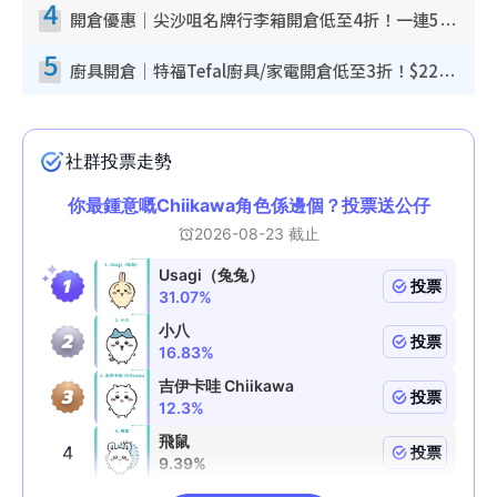
4
開倉優惠｜尖沙咀名牌行李箱開倉低至4折！一連5日 American Tourister/ace./Hallmark $200起！
5
廚具開倉｜特福Tefal廚具/家電開倉低至3折！$220起買平底鍋/炒鑊/湯煲！電飯煲/吸塵機/燙斗$418起