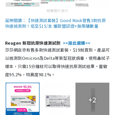
點擊圖片放大
延伸閱讀：【快速測試套裝】Good Mask發售3款抗原
快速檢測劑！低至$15/支 獲歐盟認證+無限購數量
Reagen 新冠抗原快速測試劑
>>按此選購<<
莎莎網店亦有售多款快速測試套裝，$19就買到。產品可
以檢測到Omicron及Delta等新型冠狀病毒，使用鼻拭子
樣本，只需15分鐘就可以取得快速抗原測試結果。靈敏
度95.2%，特異度98.1%。
+2