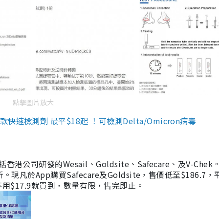
點擊圖片放大
檢測劑 最平$18起 ！可檢測Delta/Omicron病毒
研發的Wesail、Goldsite、Safecare、及V-Chek。
凡於App購買Safecare及Goldsite，售價低至$186.7
均不用$17.9就買到，數量有限，售完即止。