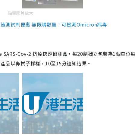
點擊圖片放大
測試劑優惠 無限購數量！可檢測Omicron病毒
are SARS-Cov-2 抗原快速檢測盒，每20劑獨立包裝為1個單位
5。產品以鼻拭子採樣，10至15分鐘知結果。