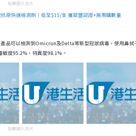
點擊圖片放大
3款抗原快速檢測劑！低至$15/支 獲歐盟認證+無限購數量
品可以檢測到Omicron及Delta等新型冠狀病毒，使用鼻拭
度95.2%，特異度98.1%。
點擊圖片放大