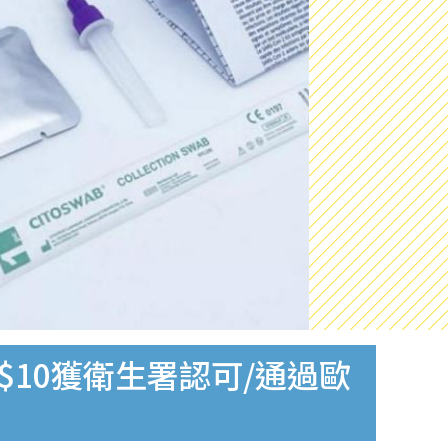
$10獲衛生署認可/通過歐