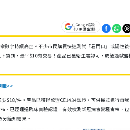
在Google追蹤
《UHK 港生活》
診個案數字持續高企。不少市民購買快速測試「看門口」或陽性後
以下買到，最平$10有交易！產品已獲衛生署認可，或通過歐盟
選購<<
惠價只要$18/件。產品已獲得歐盟CE1434認證，可供民眾進行自
性99.8%，已經通過臨床實驗認證，有效檢測新冠病毒變種毒株，
，15分鐘知結果。