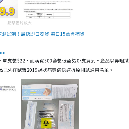
點擊圖片放大
速測試劑！最快即日發貨 每日15萬盒補貨
<<
，單支裝$22，而購買500套裝低至$20/支買到。產品以鼻咽
品已列在歐盟2019冠狀病毒病快速抗原測試通用名單。