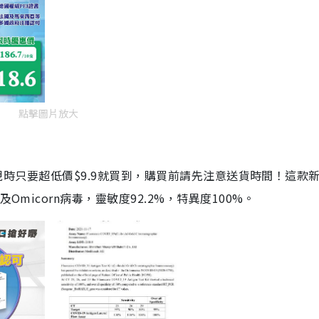
點擊圖片放大
劑，現時只要超低價$9.9就買到，購買前請先注意送貨時間！這款
Omicorn病毒，靈敏度92.2%，特異度100%。