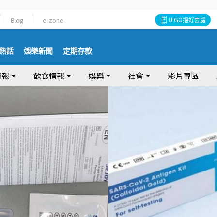
Blog
e-zone
U GO搵好去處
熱話
娛樂新聞
定期存款
情報
飲食情報
娛樂
社會
影片專區