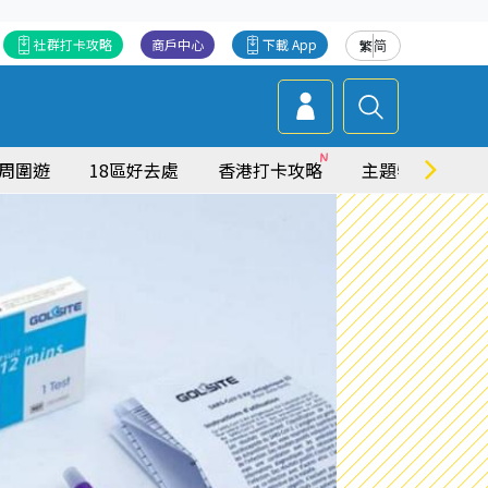
社群打卡攻略
商戶中心
下載 App
繁
简
周圍遊
18區好去處
香港打卡攻略
主題特集