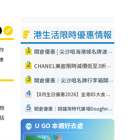
港生活限時優惠情報
1
作
開倉優惠 | 尖沙咀海港城名牌波鞋開倉低至1折！On鞋$899起／Joy&Peace鞋履$98起
標
2
CHANEL美妝限時減價低至3折！人氣粉底/唇膏/精華液低至$275！COCO香水都有平
3
開倉優惠｜尖沙咀名牌行李箱開倉低至4折！一連5日 American Tourister/ace./Hallmark $200起！
4
【8月生日優惠2026】全港85大食買玩著數攻略 自助餐/火鍋放題同行免費＋誠品/DONKI送現金券
5
我檢
開倉優惠｜銅鑼灣時代廣場Doughnut/Campo Marzio開倉低至1折！背囊、書包、手袋劈價$200起
包括
U GO 本週好去處