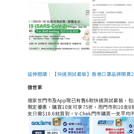
延伸閱讀：【快速測試套裝】香港口罩品牌開賣2款快速
億世家
億家世門市及App現已有售6款快速測試套裝，包括香港公司
限定優惠，購買10支可享75折，而門市則10支8折。現
支只需$18.6就買到。V-Chek門市購買一支平