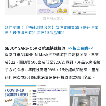
點擊圖片放大
延伸閱讀：【快速測試套裝】鄰住買開賣$9.9快速測試
劑！最快即日發貨 每日15萬盒補貨
SEJOY SARS-CoV-2 抗原快速檢測
>>按此選購<<
香港口罩品牌HK-M Mask抗疫價發售快速檢測劑，單支
裝$22，而購買500套裝低至$20/支買到。產品以鼻咽拭
子方式採樣，準確性高達99%，15分鐘就知結果。產品
已列在歐盟2019冠狀病毒病快速抗原測試通用名單。