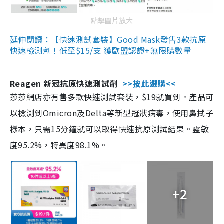
點擊圖片放大
延伸閱讀：【快速測試套裝】Good Mask發售3款抗原
快速檢測劑！低至$15/支 獲歐盟認證+無限購數量
Reagen 新冠抗原快速測試劑
>>按此選購<<
莎莎網店亦有售多款快速測試套裝，$19就買到。產品可
以檢測到Omicron及Delta等新型冠狀病毒，使用鼻拭子
樣本，只需15分鐘就可以取得快速抗原測試結果。靈敏
度95.2%，特異度98.1%。
+2