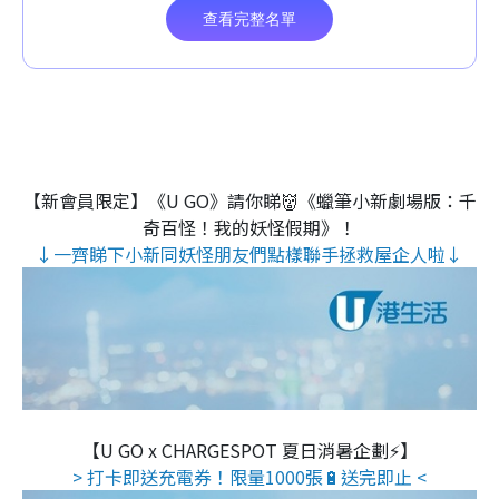
【新會員限定】《U GO》請你睇👹《蠟筆小新劇場版：千
奇百怪！我的妖怪假期》！
↓一齊睇下小新同妖怪朋友們點樣聯手拯救屋企人啦↓
【U GO x CHARGESPOT 夏日消暑企劃⚡】
> 打卡即送充電券！限量1000張🔋送完即止 <