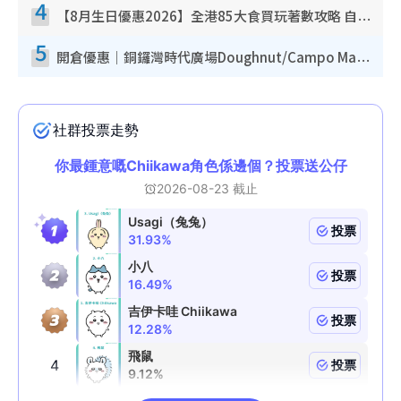
4
【8月生日優惠2026】全港85大食買玩著數攻略 自助餐/火鍋放題同行免費＋誠品/DONKI送現金券
5
開倉優惠｜銅鑼灣時代廣場Doughnut/Campo Marzio開倉低至1折！背囊、書包、手袋劈價$200起