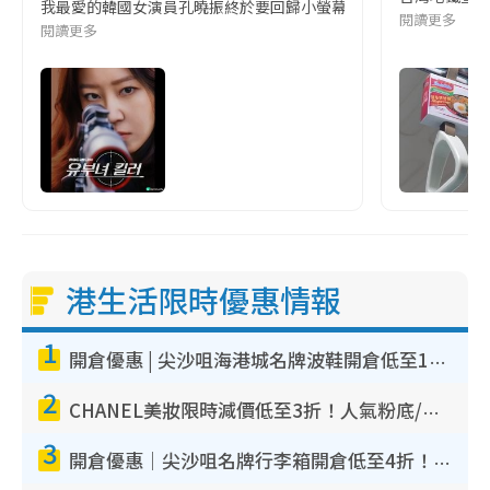
我最愛的韓國女演員孔曉振終於要回歸小螢幕啦!這次的劇本改編自同名
閱讀更多
閱讀更多
港生活限時優惠情報
1
開倉優惠 | 尖沙咀海港城名牌波鞋開倉低至1折！On鞋$899起／Joy&Peace鞋履$98起
2
CHANEL美妝限時減價低至3折！人氣粉底/唇膏/精華液低至$275！COCO香水都有平
3
開倉優惠｜尖沙咀名牌行李箱開倉低至4折！一連5日 American Tourister/ace./Hallmark $200起！