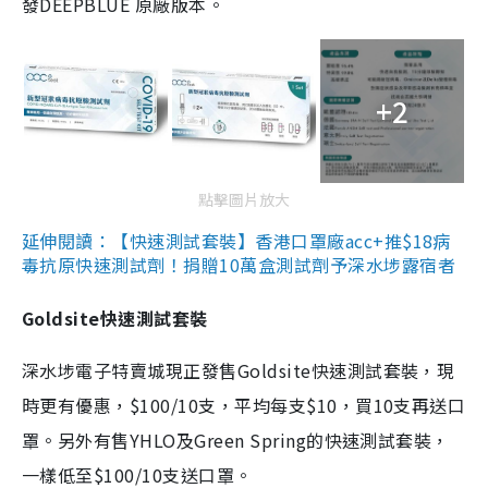
發DEEPBLUE 原廠版本。
+2
點擊圖片放大
延伸閱讀：【快速測試套裝】香港口罩廠acc+推$18病
毒抗原快速測試劑！捐贈10萬盒測試劑予深水埗露宿者
Goldsite快速測試套裝
深水埗電子特賣城現正發售Goldsite快速測試套裝，現
時更有優惠，$100/10支，平均每支$10，買10支再送口
罩。另外有售YHLO及Green Spring的快速測試套裝，
一樣低至$100/10支送口罩。