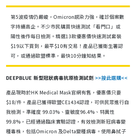
第5波疫情仍嚴峻，Omicron感染力強，確診個案數
字持續高企。不少市民購買快速測試「看門口」或
陽性後作每日檢測。精選13款優惠價快速測試套裝
$19以下買到，最平$10有交易！產品已獲衛生署認
可，或通過歐盟標準，最快10分鐘知結果。
DEEPBLUE 新型冠狀病毒抗原檢測試劑
>>按此選購<<
產品現時於HK Medical Mask官網有售，優惠價只要
$18/件。產品已獲得歐盟CE1434認證，可供民眾進行自
我檢測。準確度 99.03%、靈敏度96.4%、特異性
99.8%，已經通過臨床實驗認證，有效檢測新冠病毒變
種毒株，包括Omicron 及Delta變種病毒。使用鼻拭子