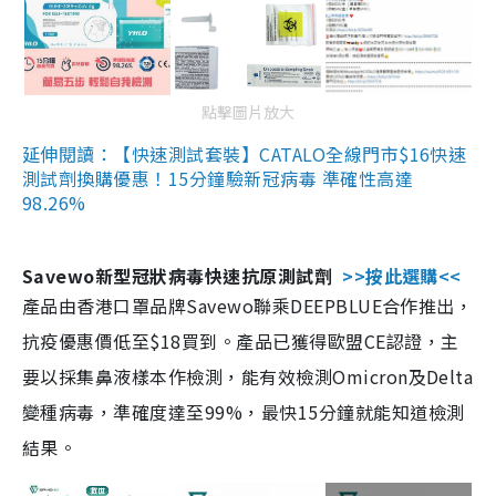
點擊圖片放大
延伸閱讀：【快速測試套裝】CATALO全線門市$16快速
測試劑換購優惠！15分鐘驗新冠病毒 準確性高達
98.26%
Savewo新型冠狀病毒快速抗原測試劑
>>按此選購<<
產品由香港口罩品牌Savewo聯乘DEEPBLUE合作推出，
抗疫優惠價低至$18買到。產品已獲得歐盟CE認證，主
要以採集鼻液樣本作檢測，能有效檢測Omicron及Delta
變種病毒，準確度達至99%，最快15分鐘就能知道檢測
結果。