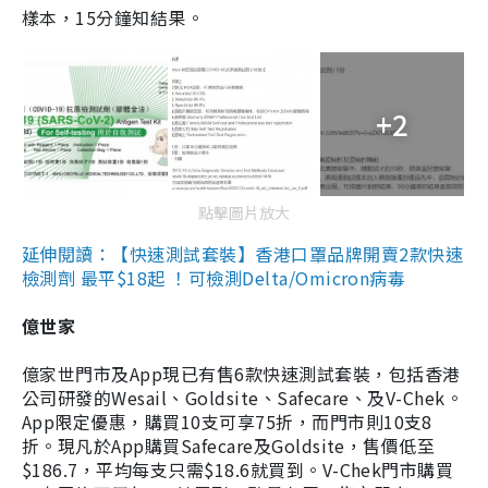
樣本，15分鐘知結果。
+2
點擊圖片放大
延伸閱讀：【快速測試套裝】香港口罩品牌開賣2款快速
檢測劑 最平$18起 ！可檢測Delta/Omicron病毒
億世家
億家世門市及App現已有售6款快速測試套裝，包括香港
公司研發的Wesail、Goldsite、Safecare、及V-Chek。
App限定優惠，購買10支可享75折，而門市則10支8
折。現凡於App購買Safecare及Goldsite，售價低至
$186.7，平均每支只需$18.6就買到。V-Chek門市購買