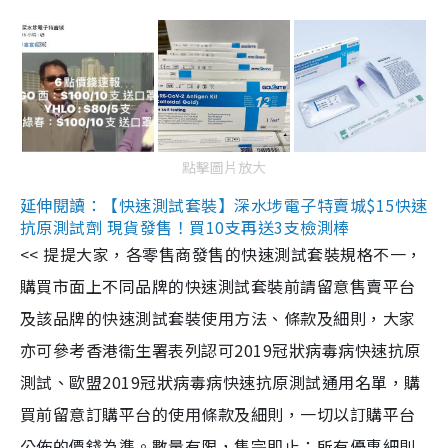
點擊圖片放大
延伸閱讀：【快速測試套裝】深水埗電子特賣城$15快速
抗原測試劑 現貨發售！買10支再送3支檢測棒
<< 提提大家，各零售商發售的快速測試套裝規格不一，
購買市面上不同品牌的快速測試套裝前請留意售賣平台
及該品牌的快速測試套裝使用方法、條款及細則，大家
亦可參考香港衞生署表列認可2019冠狀病毒病快速抗原
測試、歐盟2019冠狀病毒病快速抗原測試通用名單，購
買前留意訂購平台的使用條款及細則，一切以訂購平台
公佈的價錢為準。數量有限，售完即止；所有優惠細則