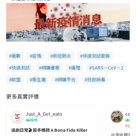
著數
疫情
新冠肺炎
快速測試套裝
快速測試
網購優惠
護理
SARS－CoV－2
歐盟
衞生署
網購平台
冠狀病毒
更多真實評價
Just_A_Girl_eats
co c
娛樂
吹
台灣
追劇日常🎬 殺手媽咪 A Bona Fide Killer
台灣地鐵宣