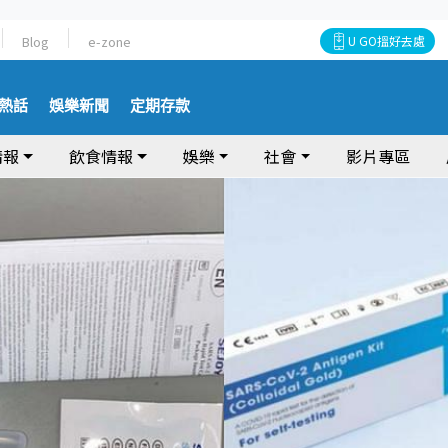
Blog
e-zone
U GO搵好去處
熱話
娛樂新聞
定期存款
情報
飲食情報
娛樂
社會
影片專區