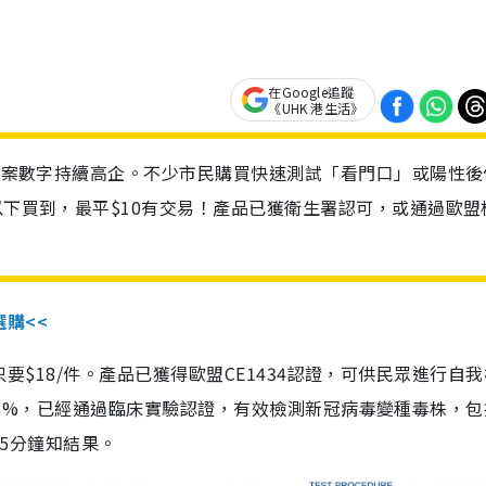
在Google追蹤
《UHK 港生活》
診個案數字持續高企。不少市民購買快速測試「看門口」或陽性後
以下買到，最平$10有交易！產品已獲衛生署認可，或通過歐盟
選購<<
惠價只要$18/件。產品已獲得歐盟CE1434認證，可供民眾進行自
性99.8%，已經通過臨床實驗認證，有效檢測新冠病毒變種毒株，
，15分鐘知結果。