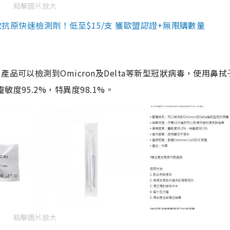
點擊圖片放大
3款抗原快速檢測劑！低至$15/支 獲歐盟認證+無限購數量
品可以檢測到Omicron及Delta等新型冠狀病毒，使用鼻拭
度95.2%，特異度98.1%。
點擊圖片放大