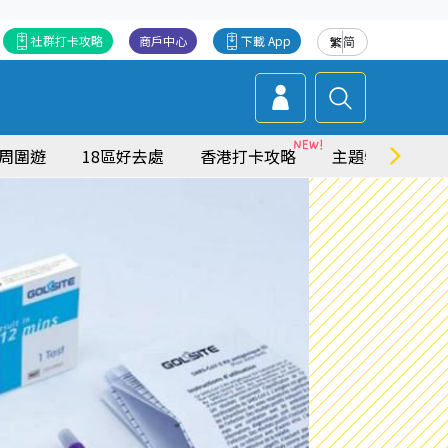
社群打卡攻略
商戶中心
下載 App
繁
简
周圍遊
18區好去處
香港打卡攻略
主題特集