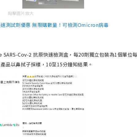
點擊圖片放大
測試劑優惠 無限購數量！可檢測Omicron病毒
are SARS-Cov-2 抗原快速檢測盒，每20劑獨立包裝為1個單位
5。產品以鼻拭子採樣，10至15分鐘知結果。