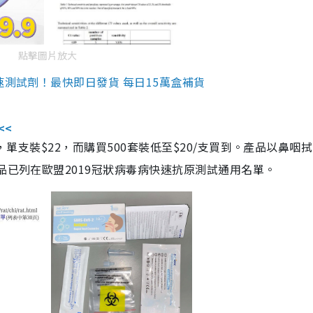
點擊圖片放大
速測試劑！最快即日發貨 每日15萬盒補貨
<<
，單支裝$22，而購買500套裝低至$20/支買到。產品以鼻咽
品已列在歐盟2019冠狀病毒病快速抗原測試通用名單。