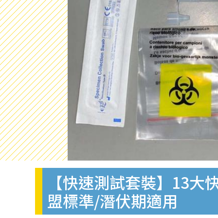
【快速測試套裝】13大快
盟標準/潛伏期適用