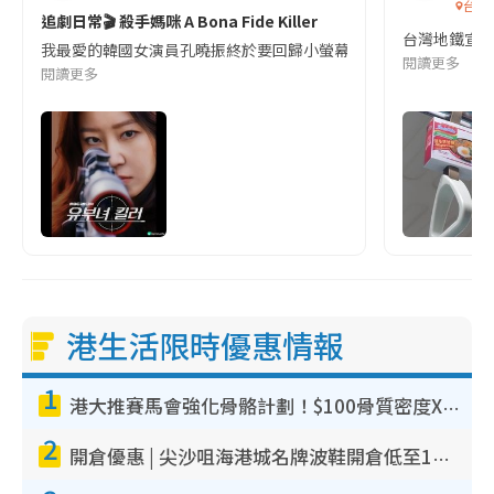
台灣
追劇日常🎬 殺手媽咪 A Bona Fide Killer
台灣地鐵宣
我最愛的韓國女演員孔曉振終於要回歸小螢幕啦!這次的劇本改編自同名
閱讀更多
閱讀更多
港生活限時優惠情報
1
港大推賽馬會強化骨骼計劃！$100骨質密度X光檢查 完成免費運動訓練送超市禮券！附參加資格
2
開倉優惠 | 尖沙咀海港城名牌波鞋開倉低至1折！On鞋$899起／Joy&Peace鞋履$98起