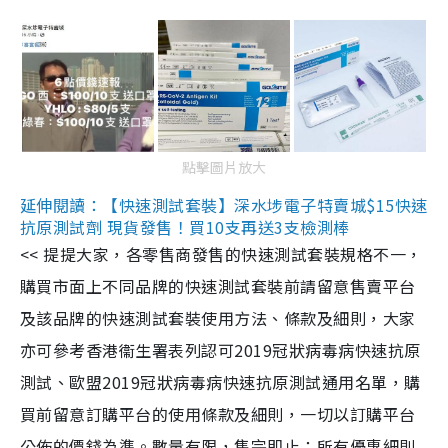
點擊圖片放大
延伸閱讀：【快速測試套裝】深水埗電子特賣城$15快速
抗原測試劑 現貨發售！買10支再送3支檢測棒
<< 提提大家，各零售商發售的快速測試套裝規格不一，
購買市面上不同品牌的快速測試套裝前請留意售賣平台
及該品牌的快速測試套裝使用方法、條款及細則，大家
亦可參考香港衞生署表列認可2019冠狀病毒病快速抗原
測試、歐盟2019冠狀病毒病快速抗原測試通用名單，購
買前留意訂購平台的使用條款及細則，一切以訂購平台
公佈的價錢為準。數量有限，售完即止；所有優惠細則