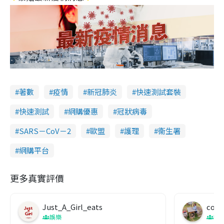
著數
疫情
新冠肺炎
快速測試套裝
快速測試
網購優惠
冠狀病毒
SARS－CoV－2
歐盟
護理
衞生署
網購平台
更多真實評價
Just_A_Girl_eats
co c
娛樂
吹