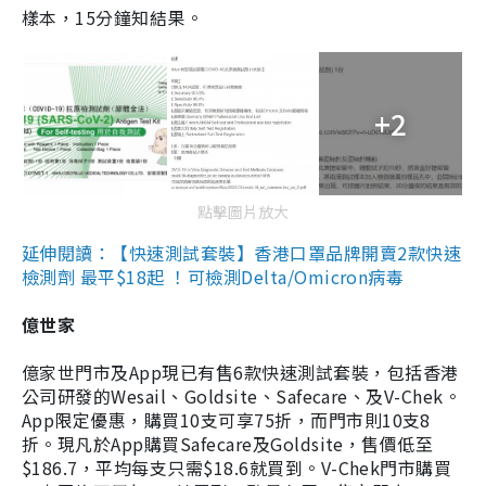
樣本，15分鐘知結果。
+2
點擊圖片放大
延伸閱讀：【快速測試套裝】香港口罩品牌開賣2款快速
檢測劑 最平$18起 ！可檢測Delta/Omicron病毒
億世家
億家世門市及App現已有售6款快速測試套裝，包括香港
公司研發的Wesail、Goldsite、Safecare、及V-Chek。
App限定優惠，購買10支可享75折，而門市則10支8
折。現凡於App購買Safecare及Goldsite，售價低至
$186.7，平均每支只需$18.6就買到。V-Chek門市購買