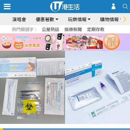
演唱會
優惠著數
玩樂情報
購物情報
熱門關鍵字：
公屋熱話
娛樂新聞
定期存款