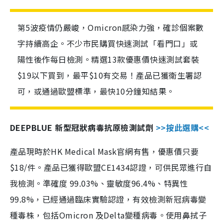
第5波疫情仍嚴峻，Omicron感染力強，確診個案數
字持續高企。不少市民購買快速測試「看門口」或
陽性後作每日檢測。精選13款優惠價快速測試套裝
$19以下買到，最平$10有交易！產品已獲衛生署認
可，或通過歐盟標準，最快10分鐘知結果。
DEEPBLUE 新型冠狀病毒抗原檢測試劑
>>按此選購<<
產品現時於HK Medical Mask官網有售，優惠價只要
$18/件。產品已獲得歐盟CE1434認證，可供民眾進行自
我檢測。準確度 99.03%、靈敏度96.4%、特異性
99.8%，已經通過臨床實驗認證，有效檢測新冠病毒變
種毒株，包括Omicron 及Delta變種病毒。使用鼻拭子