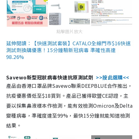
點擊圖片放大
延伸閱讀：【快速測試套裝】CATALO全線門市$16快速
測試劑換購優惠！15分鐘驗新冠病毒 準確性高達
98.26%
Savewo新型冠狀病毒快速抗原測試劑
>>按此選購<<
產品由香港口罩品牌Savewo聯乘DEEPBLUE合作推出，
抗疫優惠價低至$18買到。產品已獲得歐盟CE認證，主
要以採集鼻液樣本作檢測，能有效檢測Omicron及Delta
變種病毒，準確度達至99%，最快15分鐘就能知道檢測
結果。