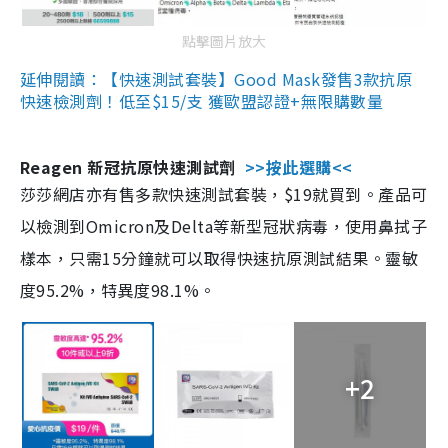
點擊圖片放大
延伸閱讀：【快速測試套裝】Good Mask發售3款抗原
快速檢測劑！低至$15/支 獲歐盟認證+無限購數量
Reagen 新冠抗原快速測試劑
>>按此選購<<
莎莎網店亦有售多款快速測試套裝，$19就買到。產品可
以檢測到Omicron及Delta等新型冠狀病毒，使用鼻拭子
樣本，只需15分鐘就可以取得快速抗原測試結果。靈敏
度95.2%，特異度98.1%。
+2