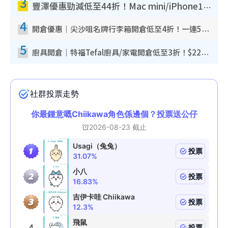
3
豐澤優惠勁減低至44折！Mac mini/iPhone17Pro大減價！廚房家電$220起
4
開倉優惠｜尖沙咀名牌行李箱開倉低至4折！一連5日 American Tourister/ace./Hallmark $200起！
5
廚具開倉｜特福Tefal廚具/家電開倉低至3折！$220起買平底鍋/炒鑊/湯煲！電飯煲/吸塵機/燙斗$418起