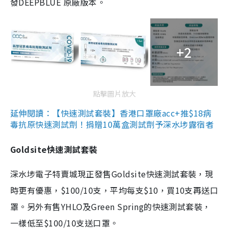
發DEEPBLUE 原廠版本。
+2
點擊圖片放大
延伸閱讀：【快速測試套裝】香港口罩廠acc+推$18病
毒抗原快速測試劑！捐贈10萬盒測試劑予深水埗露宿者
Goldsite快速測試套裝
深水埗電子特賣城現正發售Goldsite快速測試套裝，現
時更有優惠，$100/10支，平均每支$10，買10支再送口
罩。另外有售YHLO及Green Spring的快速測試套裝，
一樣低至$100/10支送口罩。