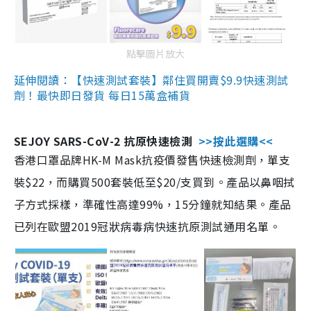
點擊圖片放大
延伸閱讀：【快速測試套裝】鄰住買開賣$9.9快速測試
劑！最快即日發貨 每日15萬盒補貨
SEJOY SARS-CoV-2 抗原快速檢測
>>按此選購<<
香港口罩品牌HK-M Mask抗疫價發售快速檢測劑，單支
裝$22，而購買500套裝低至$20/支買到。產品以鼻咽拭
子方式採樣，準確性高達99%，15分鐘就知結果。產品
已列在歐盟2019冠狀病毒病快速抗原測試通用名單。