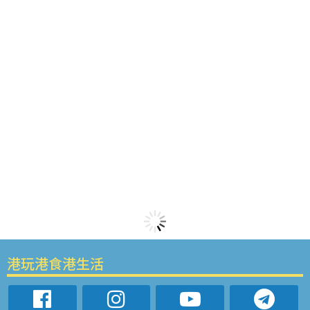
港玩港食港生活