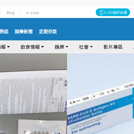
Blog
e-zone
U GO搵好去處
熱話
娛樂新聞
定期存款
情報
飲食情報
娛樂
社會
影片專區