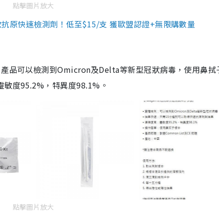
點擊圖片放大
3款抗原快速檢測劑！低至$15/支 獲歐盟認證+無限購數量
品可以檢測到Omicron及Delta等新型冠狀病毒，使用鼻拭
度95.2%，特異度98.1%。
點擊圖片放大