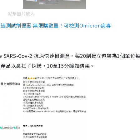
點擊圖片放大
測試劑優惠 無限購數量！可檢測Omicron病毒
are SARS-Cov-2 抗原快速檢測盒，每20劑獨立包裝為1個單位
5。產品以鼻拭子採樣，10至15分鐘知結果。