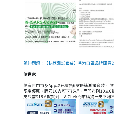
延伸閱讀：【快速測試套裝】香港口罩品牌開賣2款快速
億世家
億家世門市及App現已有售6款快速測試套裝，包括香港公司
限定優惠，購買10支可享75折，而門市則10支8折。現
支只需$18.6就買到。V-Chek門市購買一支平