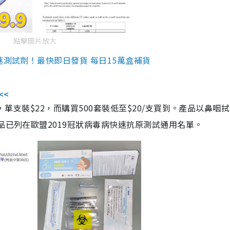
點擊圖片放大
速測試劑！最快即日發貨 每日15萬盒補貨
<<
，單支裝$22，而購買500套裝低至$20/支買到。產品以鼻咽
品已列在歐盟2019冠狀病毒病快速抗原測試通用名單。