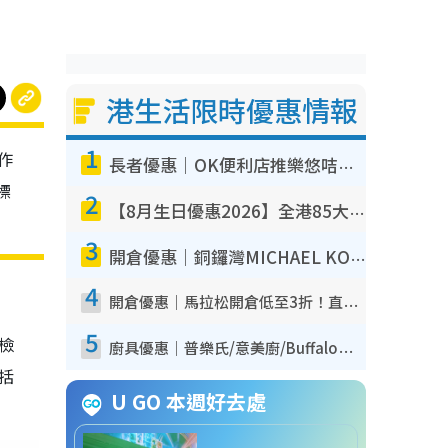
港生活限時優惠情報
1
作
長者優惠｜OK便利店推樂悠咭優惠！買麵包/牛奶/保健品拍卡即減
標
2
【8月生日優惠2026】全港85大食買玩著數攻略 自助餐/火鍋放題同行免費＋誠品/DONKI送現金券
3
開倉優惠｜銅鑼灣MICHAEL KORS開倉低至17折！直擊$500起買手袋/銀包/鞋款 必買經典Jet Set系列
4
開倉優惠｜馬拉松開倉低至3折！直擊$99起買adidas／New Balance／Puma鞋款 STANLEY保溫杯劈價至$119起
5
我檢
廚具優惠｜普樂氏/意美廚/Buffalo廚具低至3折！$89起買煎鍋／炒鑊／個人鍋 同場小家電激減至$99起
包括
U GO 本週好去處