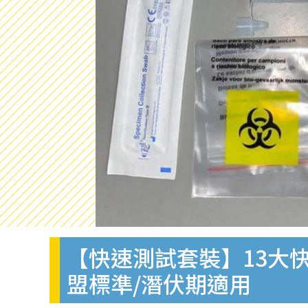
【快速測試套裝】13大快
盟標準/潛伏期適用