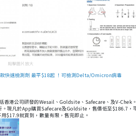
點擊圖片放大
檢測劑 最平$18起 ！可檢測Delta/Omicron病毒
研發的Wesail、Goldsite、Safecare、及V-Chek。
凡於App購買Safecare及Goldsite，售價低至$186.7
均不用$17.9就買到，數量有限，售完即止。