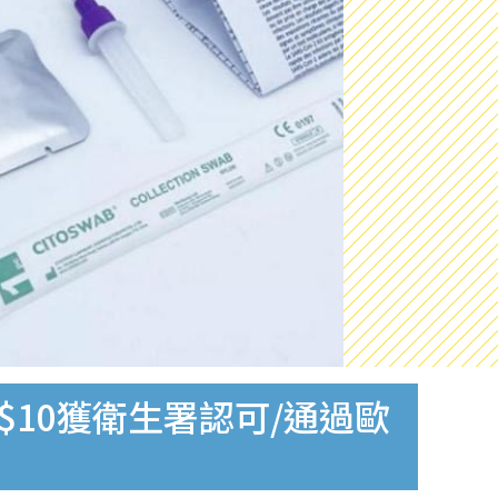
$10獲衛生署認可/通過歐