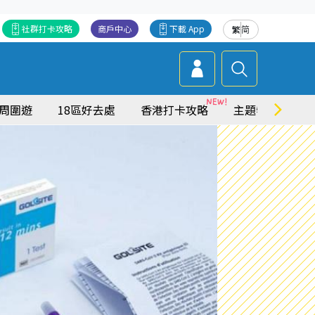
社群打卡攻略
商戶中心
下載 App
繁
简
周圍遊
18區好去處
香港打卡攻略
主題特集