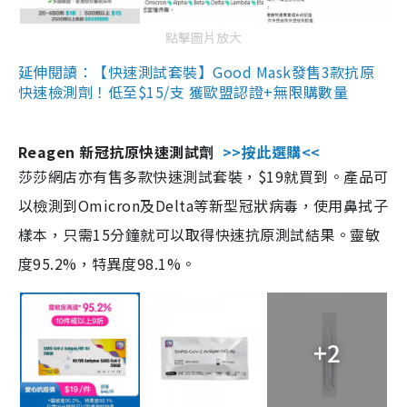
點擊圖片放大
延伸閱讀：【快速測試套裝】Good Mask發售3款抗原
快速檢測劑！低至$15/支 獲歐盟認證+無限購數量
Reagen 新冠抗原快速測試劑
>>按此選購<<
莎莎網店亦有售多款快速測試套裝，$19就買到。產品可
以檢測到Omicron及Delta等新型冠狀病毒，使用鼻拭子
樣本，只需15分鐘就可以取得快速抗原測試結果。靈敏
度95.2%，特異度98.1%。
+2