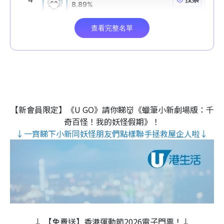
【新會員限定】《U GO》請你睇👹《蠟筆小新劇場版：千
奇百怪！我的妖怪假期》！
↓一齊睇下小新同妖怪朋友們點樣聯手拯救屋企人啦↓
↓ 【免費送】香港運動節2026電子門票！↓