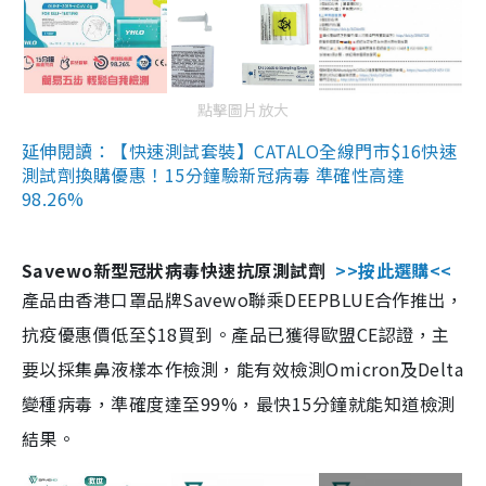
點擊圖片放大
延伸閱讀：【快速測試套裝】CATALO全線門市$16快速
測試劑換購優惠！15分鐘驗新冠病毒 準確性高達
98.26%
Savewo新型冠狀病毒快速抗原測試劑
>>按此選購<<
產品由香港口罩品牌Savewo聯乘DEEPBLUE合作推出，
抗疫優惠價低至$18買到。產品已獲得歐盟CE認證，主
要以採集鼻液樣本作檢測，能有效檢測Omicron及Delta
變種病毒，準確度達至99%，最快15分鐘就能知道檢測
結果。