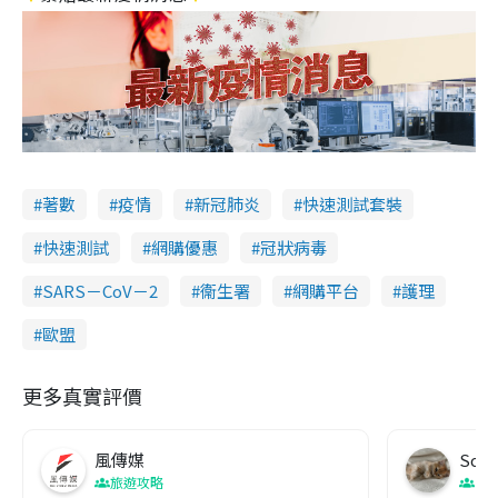
著數
疫情
新冠肺炎
快速測試套裝
快速測試
網購優惠
冠狀病毒
SARS－CoV－2
衞生署
網購平台
護理
歐盟
更多真實評價
風傳媒
Soul
旅遊攻略
生