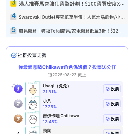
3
港大推賽馬會強化骨骼計劃！$100骨質密度X光檢查 完成免費運動訓練送超市禮券！附參加資格
4
Swarovski Outlet專區低至半價！人氣水晶飾物/小擺設$138起！迪士尼款/水晶高跟鞋都有平
5
廚具開倉｜特福Tefal廚具/家電開倉低至3折！$220起買平底鍋/炒鑊/湯煲！電飯煲/吸塵機/燙斗$418起