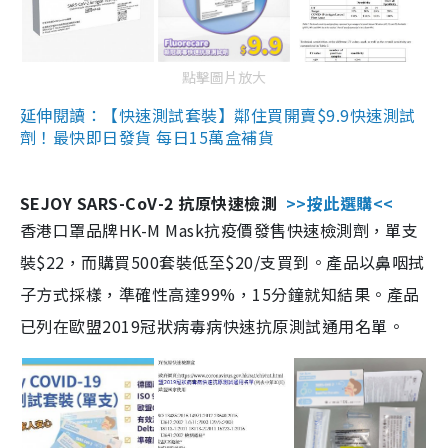
點擊圖片放大
延伸閱讀：【快速測試套裝】鄰住買開賣$9.9快速測試
劑！最快即日發貨 每日15萬盒補貨
SEJOY SARS-CoV-2 抗原快速檢測
>>按此選購<<
香港口罩品牌HK-M Mask抗疫價發售快速檢測劑，單支
裝$22，而購買500套裝低至$20/支買到。產品以鼻咽拭
子方式採樣，準確性高達99%，15分鐘就知結果。產品
已列在歐盟2019冠狀病毒病快速抗原測試通用名單。