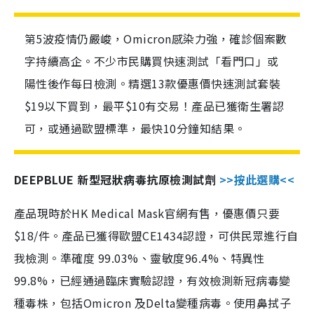
第5波疫情仍嚴峻，Omicron感染力強，確診個案數
字持續高企。不少市民購買快速測試「看門口」或
陽性後作每日檢測。精選13款優惠價快速測試套裝
$19以下買到，最平$10有交易！產品已獲衛生署認
可，或通過歐盟標準，最快10分鐘知結果。
DEEPBLUE 新型冠狀病毒抗原檢測試劑
>>按此選購<<
產品現時於HK Medical Mask官網有售，優惠價只要
$18/件。產品已獲得歐盟CE1434認證，可供民眾進行自
我檢測。準確度 99.03%、靈敏度96.4%、特異性
99.8%，已經通過臨床實驗認證，有效檢測新冠病毒變
種毒株，包括Omicron 及Delta變種病毒。使用鼻拭子