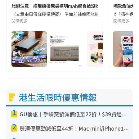
旅遊注意｜搭飛機帶尿袋標明mAh都會被沒收😱出發前切記檢查「1
呢款魚油大家
（文章由風傳媒授權轉載） 準備前往韓國旅遊的民眾，近期要特別留
💊 ｢精神返
閱讀更多
閱讀更多
港生活限時優惠情報
1
GU優惠｜手袋突發減價低至22折！$39買經典波士頓包/餃子袋！飾物同步減價$29起！
2
豐澤優惠勁減低至44折！Mac mini/iPhone17Pro大減價！廚房家電$220起