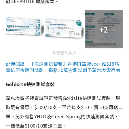
發DEEPBLUE 原廠版本。
+2
點擊圖片放大
延伸閱讀：【快速測試套裝】香港口罩廠acc+推$18病
毒抗原快速測試劑！捐贈10萬盒測試劑予深水埗露宿者
Goldsite快速測試套裝
深水埗電子特賣城現正發售Goldsite快速測試套裝，現
時更有優惠，$100/10支，平均每支$10，買10支再送口
罩。另外有售YHLO及Green Spring的快速測試套裝，
一樣低至$100/10支送口罩。