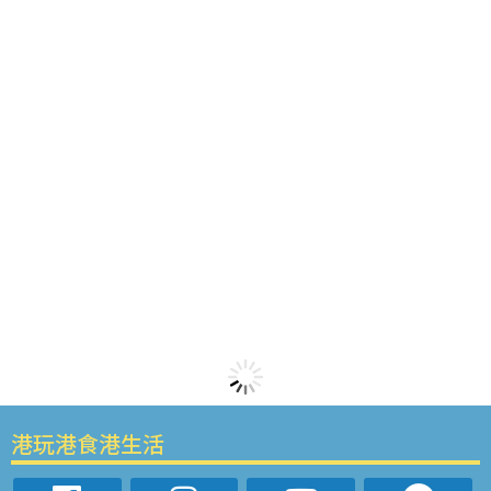
港玩港食港生活