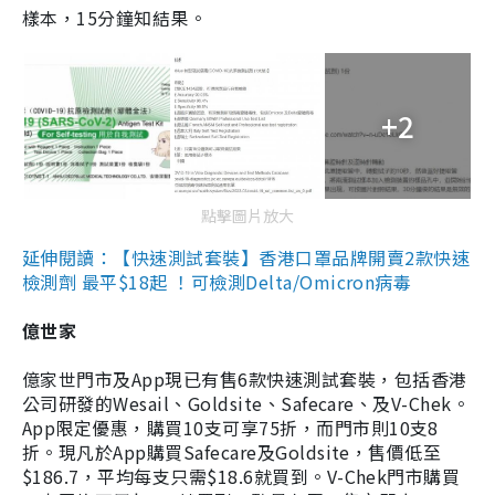
樣本，15分鐘知結果。
+2
點擊圖片放大
延伸閱讀：【快速測試套裝】香港口罩品牌開賣2款快速
檢測劑 最平$18起 ！可檢測Delta/Omicron病毒
億世家
億家世門市及App現已有售6款快速測試套裝，包括香港
公司研發的Wesail、Goldsite、Safecare、及V-Chek。
App限定優惠，購買10支可享75折，而門市則10支8
折。現凡於App購買Safecare及Goldsite，售價低至
$186.7，平均每支只需$18.6就買到。V-Chek門市購買