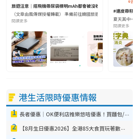
香港
旅遊注意｜搭飛機帶尿袋標明mAh都會被沒收😱出發前切記檢查「1
#連皮帶籽都
（文章由風傳媒授權轉載） 準備前往韓國旅遊的民眾，近期要特別留
夏天其中一種時
閱讀更多
閱讀更多
港生活限時優惠情報
1
長者優惠｜OK便利店推樂悠咭優惠！買麵包/牛奶/保健品拍卡即減
2
【8月生日優惠2026】全港85大食買玩著數攻略 自助餐/火鍋放題同行免費＋誠品/DONKI送現金券