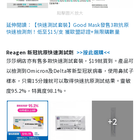
點擊圖片放大
延伸閱讀：【快速測試套裝】Good Mask發售3款抗原
快速檢測劑！低至$15/支 獲歐盟認證+無限購數量
Reagen 新冠抗原快速測試劑
>>按此選購<<
莎莎網店亦有售多款快速測試套裝，$19就買到。產品可
以檢測到Omicron及Delta等新型冠狀病毒，使用鼻拭子
樣本，只需15分鐘就可以取得快速抗原測試結果。靈敏
度95.2%，特異度98.1%。
+2