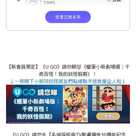
【新會員限定】《U GO》請你睇👹《蠟筆小新劇場版：千
奇百怪！我的妖怪假期》！
↓一齊睇下小新同妖怪朋友們點樣聯手拯救屋企人啦↓
《U GO》請您去【名偵探柯南TV動畫播放30週年紀念