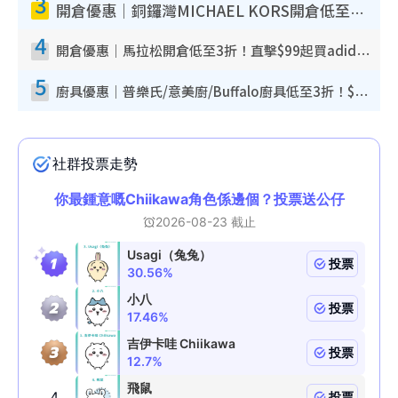
3
開倉優惠｜銅鑼灣MICHAEL KORS開倉低至17折！直擊$500起買手袋/銀包/鞋款 必買經典Jet Set系列
4
開倉優惠｜馬拉松開倉低至3折！直擊$99起買adidas／New Balance／Puma鞋款 STANLEY保溫杯劈價至$119起
5
廚具優惠｜普樂氏/意美廚/Buffalo廚具低至3折！$89起買煎鍋／炒鑊／個人鍋 同場小家電激減至$99起