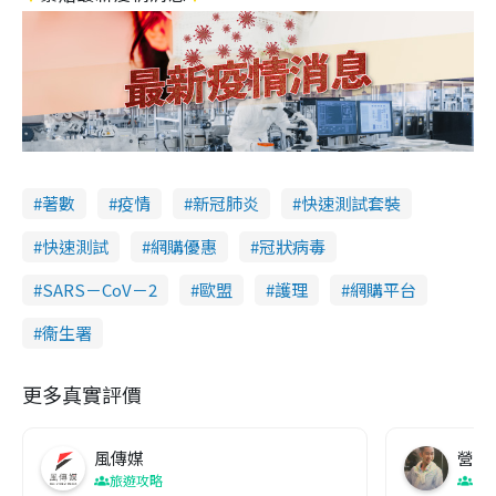
著數
疫情
新冠肺炎
快速測試套裝
快速測試
網購優惠
冠狀病毒
SARS－CoV－2
歐盟
護理
網購平台
衞生署
更多真實評價
風傳媒
營養教
旅遊攻略
生