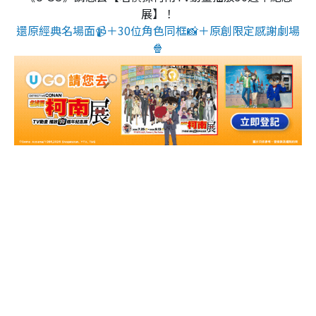
展】！
還原經典名場面📹＋30位角色同框📸＋原創限定感謝劇場
🍿