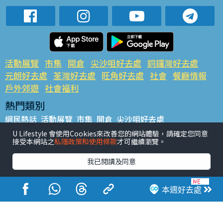
活動展覽
市集
開倉
尖沙咀好去處
銅鑼灣好去處
元朗好去處
荃灣好去處
旺角好去處
社會
餐廳情報
戶外郊遊
社會福利
熱門類別
網民熱話
活動展覽
市集
開倉
尖沙咀好去處
銅鑼灣好去處
元朗好去處
荃灣好去處
旺角好去處
社會
U Lifestyle 會使用Cookies來改善您的網站體驗，請確定您同意
接受本網站之
私隱政策和使用條款
才可繼續瀏覽。
餐廳情報
戶外郊遊
熱門標籤
我已閱讀及同意
#UGO搵好去處
#人氣活動推介
#美食社群熱話
#親子玩樂好去處
#ULifestyle應用程式
#限時搶
本週好去處
#UJetso禮物放送
#ULifestyle商戶中心
#著數
#網絡熱話
香港經濟日報版權所有©2026