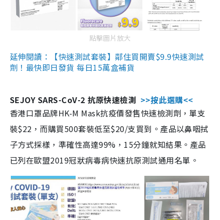
點擊圖片放大
延伸閱讀：【快速測試套裝】鄰住買開賣$9.9快速測試
劑！最快即日發貨 每日15萬盒補貨
SEJOY SARS-CoV-2 抗原快速檢測
>>按此選購<<
香港口罩品牌HK-M Mask抗疫價發售快速檢測劑，單支
裝$22，而購買500套裝低至$20/支買到。產品以鼻咽拭
子方式採樣，準確性高達99%，15分鐘就知結果。產品
已列在歐盟2019冠狀病毒病快速抗原測試通用名單。