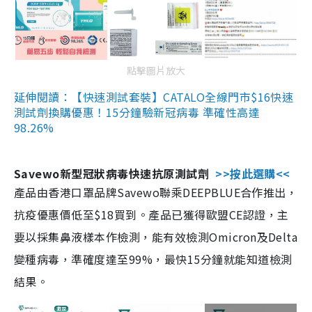
點擊圖片放大
延伸閱讀：【快速測試套裝】CATALO全線門市$16快速
測試劑換購優惠！15分鐘驗新冠病毒 準確性高達
98.26%
Savewo新型冠狀病毒快速抗原測試劑
>>按此選購<<
產品由香港口罩品牌Savewo聯乘DEEPBLUE合作推出，
抗疫優惠價低至$18買到。產品已獲得歐盟CE認證，主
要以採集鼻液樣本作檢測，能有效檢測Omicron及Delta
變種病毒，準確度達至99%，最快15分鐘就能知道檢測
結果。