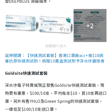
發DEEPBLUE 原廠版本。
+2
點擊圖片放大
延伸閱讀：【快速測試套裝】香港口罩廠acc+推$18病
毒抗原快速測試劑！捐贈10萬盒測試劑予深水埗露宿者
Goldsite快速測試套裝
深水埗電子特賣城現正發售Goldsite快速測試套裝，現
時更有優惠，$100/10支，平均每支$10，買10支再送口
罩。另外有售YHLO及Green Spring的快速測試套裝，
一樣低至$100/10支送口罩。