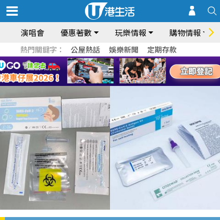
演唱會
優惠著數
玩樂情報
購物情報
熱門關鍵字：
公屋熱話
娛樂新聞
定期存款