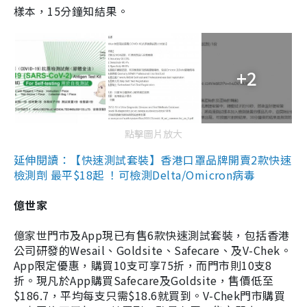
樣本，15分鐘知結果。
+2
點擊圖片放大
延伸閱讀：【快速測試套裝】香港口罩品牌開賣2款快速
檢測劑 最平$18起 ！可檢測Delta/Omicron病毒
億世家
億家世門市及App現已有售6款快速測試套裝，包括香港
公司研發的Wesail、Goldsite、Safecare、及V-Chek。
App限定優惠，購買10支可享75折，而門市則10支8
折。現凡於App購買Safecare及Goldsite，售價低至
$186.7，平均每支只需$18.6就買到。V-Chek門市購買