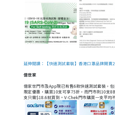
延伸閱讀：【快速測試套裝】香港口罩品牌開賣2款快速
億世家
億家世門市及App現已有售6款快速測試套裝，包括香港公司
限定優惠，購買10支可享75折，而門市則10支8折。現
支只需$18.6就買到。V-Chek門市購買一支平