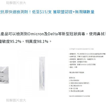
點擊圖片放大
3款抗原快速檢測劑！低至$15/支 獲歐盟認證+無限購數量
品可以檢測到Omicron及Delta等新型冠狀病毒，使用鼻拭
度95.2%，特異度98.1%。
點擊圖片放大