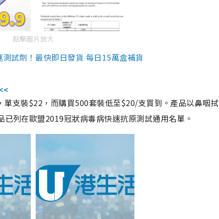
點擊圖片放大
速測試劑！最快即日發貨 每日15萬盒補貨
<<
，單支裝$22，而購買500套裝低至$20/支買到。產品以鼻咽
品已列在歐盟2019冠狀病毒病快速抗原測試通用名單。