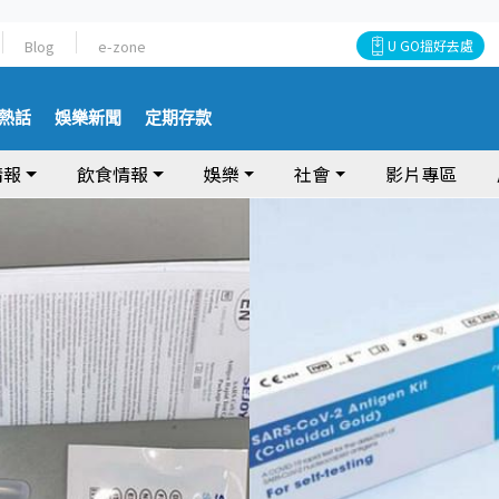
Blog
e-zone
U GO搵好去處
熱話
娛樂新聞
定期存款
情報
飲食情報
娛樂
社會
影片專區