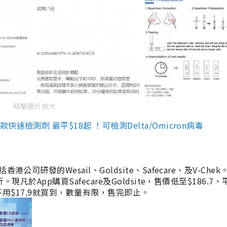
點擊圖片放大
檢測劑 最平$18起 ！可檢測Delta/Omicron病毒
研發的Wesail、Goldsite、Safecare、及V-Chek。
凡於App購買Safecare及Goldsite，售價低至$186.7
均不用$17.9就買到，數量有限，售完即止。