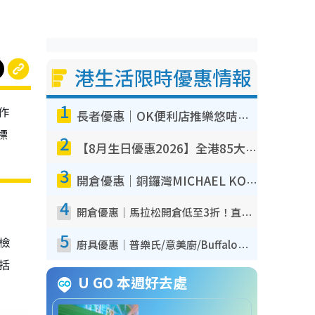
港生活限時優惠情報
1
作
長者優惠｜OK便利店推樂悠咭優惠！買麵包/牛奶/保健品拍卡即減
標
2
【8月生日優惠2026】全港85大食買玩著數攻略 自助餐/火鍋放題同行免費＋誠品/DONKI送現金券
3
開倉優惠｜銅鑼灣MICHAEL KORS開倉低至17折！直擊$500起買手袋/銀包/鞋款 必買經典Jet Set系列
4
開倉優惠｜馬拉松開倉低至3折！直擊$99起買adidas／New Balance／Puma鞋款 STANLEY保溫杯劈價至$119起
5
我檢
廚具優惠｜普樂氏/意美廚/Buffalo廚具低至3折！$89起買煎鍋／炒鑊／個人鍋 同場小家電激減至$99起
包括
U GO 本週好去處