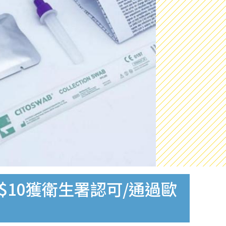
$10獲衛生署認可/通過歐