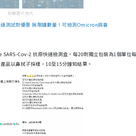
點擊圖片放大
測試劑優惠 無限購數量！可檢測Omicron病毒
are SARS-Cov-2 抗原快速檢測盒，每20劑獨立包裝為1個單位
5。產品以鼻拭子採樣，10至15分鐘知結果。