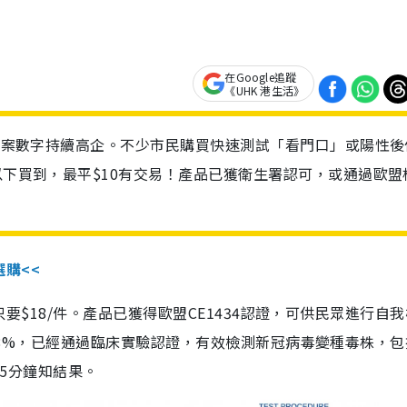
在Google追蹤
《UHK 港生活》
診個案數字持續高企。不少市民購買快速測試「看門口」或陽性後
以下買到，最平$10有交易！產品已獲衛生署認可，或通過歐盟
選購<<
惠價只要$18/件。產品已獲得歐盟CE1434認證，可供民眾進行自
性99.8%，已經通過臨床實驗認證，有效檢測新冠病毒變種毒株，
，15分鐘知結果。