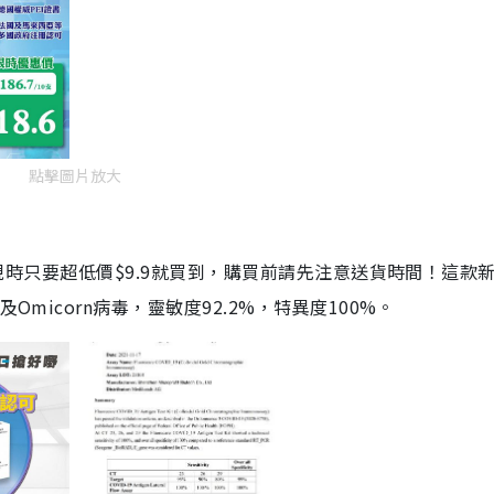
點擊圖片放大
劑，現時只要超低價$9.9就買到，購買前請先注意送貨時間！這款
Omicorn病毒，靈敏度92.2%，特異度100%。