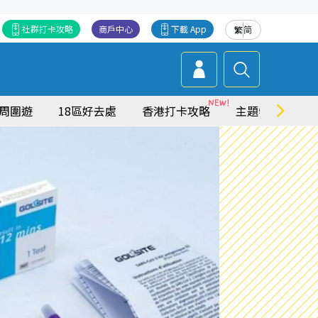
社群打卡攻略
商戶中心
下載 App
繁
简
周圍遊
18區好去處
香港打卡攻略
主題特集