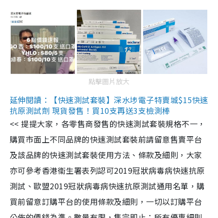
點擊圖片放大
延伸閱讀：【快速測試套裝】深水埗電子特賣城$15快速
抗原測試劑 現貨發售！買10支再送3支檢測棒
<< 提提大家，各零售商發售的快速測試套裝規格不一，
購買市面上不同品牌的快速測試套裝前請留意售賣平台
及該品牌的快速測試套裝使用方法、條款及細則，大家
亦可參考香港衞生署表列認可2019冠狀病毒病快速抗原
測試、歐盟2019冠狀病毒病快速抗原測試通用名單，購
買前留意訂購平台的使用條款及細則，一切以訂購平台
公佈的價錢為準。數量有限，售完即止；所有優惠細則