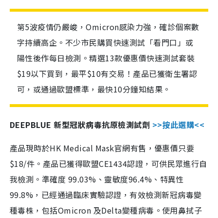
第5波疫情仍嚴峻，Omicron感染力強，確診個案數
字持續高企。不少市民購買快速測試「看門口」或
陽性後作每日檢測。精選13款優惠價快速測試套裝
$19以下買到，最平$10有交易！產品已獲衛生署認
可，或通過歐盟標準，最快10分鐘知結果。
DEEPBLUE 新型冠狀病毒抗原檢測試劑
>>按此選購<<
產品現時於HK Medical Mask官網有售，優惠價只要
$18/件。產品已獲得歐盟CE1434認證，可供民眾進行自
我檢測。準確度 99.03%、靈敏度96.4%、特異性
99.8%，已經通過臨床實驗認證，有效檢測新冠病毒變
種毒株，包括Omicron 及Delta變種病毒。使用鼻拭子