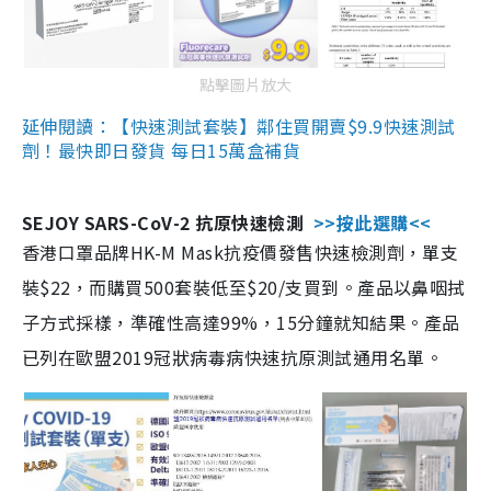
點擊圖片放大
延伸閱讀：【快速測試套裝】鄰住買開賣$9.9快速測試
劑！最快即日發貨 每日15萬盒補貨
SEJOY SARS-CoV-2 抗原快速檢測
>>按此選購<<
香港口罩品牌HK-M Mask抗疫價發售快速檢測劑，單支
裝$22，而購買500套裝低至$20/支買到。產品以鼻咽拭
子方式採樣，準確性高達99%，15分鐘就知結果。產品
已列在歐盟2019冠狀病毒病快速抗原測試通用名單。