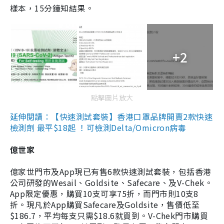
樣本，15分鐘知結果。
+2
點擊圖片放大
延伸閱讀：【快速測試套裝】香港口罩品牌開賣2款快速
檢測劑 最平$18起 ！可檢測Delta/Omicron病毒
億世家
億家世門市及App現已有售6款快速測試套裝，包括香港
公司研發的Wesail、Goldsite、Safecare、及V-Chek。
App限定優惠，購買10支可享75折，而門市則10支8
折。現凡於App購買Safecare及Goldsite，售價低至
$186.7，平均每支只需$18.6就買到。V-Chek門市購買