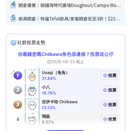
4
開倉優惠｜銅鑼灣時代廣場Doughnut/Campo Marzio開倉低至1折！背囊、書包、手袋劈價$200起
5
廚具開倉｜特福Tefal廚具/家電開倉低至3折！$220起買平底鍋/炒鑊/湯煲！電飯煲/吸塵機/燙斗$418起