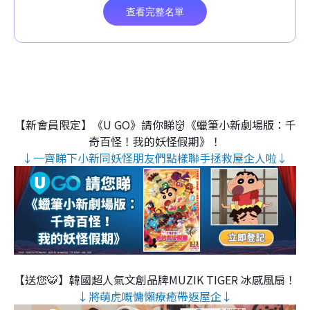
【新會員限定】《U GO》請你睇👹《蠟筆小新劇場版：千
奇百怪！我的妖怪假期》！
↓一齊睇下小新同妖怪朋友們點樣聯手拯救屋企人啦↓
【送您🐯】韓國超人氣文創品牌MUZIK TIGER 冰感風扇！
↓將萌虎嘅慵懶療癒帶返屋企↓