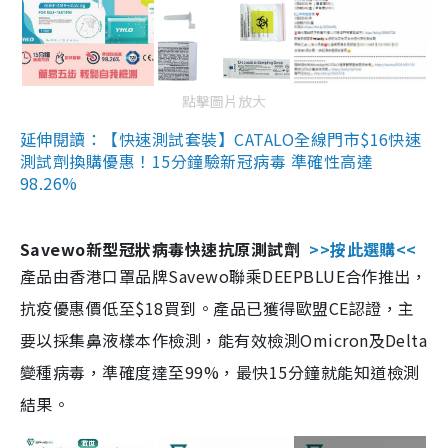
點擊圖片放大
延伸閱讀：【快速測試套裝】CATALO全線門市$16快速
測試劑換購優惠！15分鐘驗新冠病毒 準確性高達
98.26%
Savewo新型冠狀病毒快速抗原測試劑
>>按此選購<<
產品由香港口罩品牌Savewo聯乘DEEPBLUE合作推出，
抗疫優惠價低至$18買到。產品已獲得歐盟CE認證，主
要以採集鼻液樣本作檢測，能有效檢測Omicron及Delta
變種病毒，準確度達至99%，最快15分鐘就能知道檢測
結果。