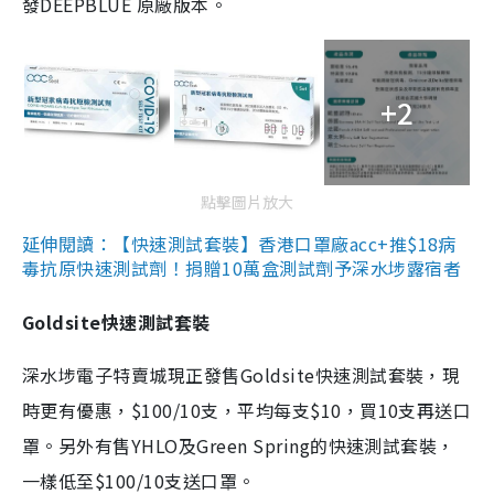
發DEEPBLUE 原廠版本。
+2
點擊圖片放大
延伸閱讀：【快速測試套裝】香港口罩廠acc+推$18病
毒抗原快速測試劑！捐贈10萬盒測試劑予深水埗露宿者
Goldsite快速測試套裝
深水埗電子特賣城現正發售Goldsite快速測試套裝，現
時更有優惠，$100/10支，平均每支$10，買10支再送口
罩。另外有售YHLO及Green Spring的快速測試套裝，
一樣低至$100/10支送口罩。