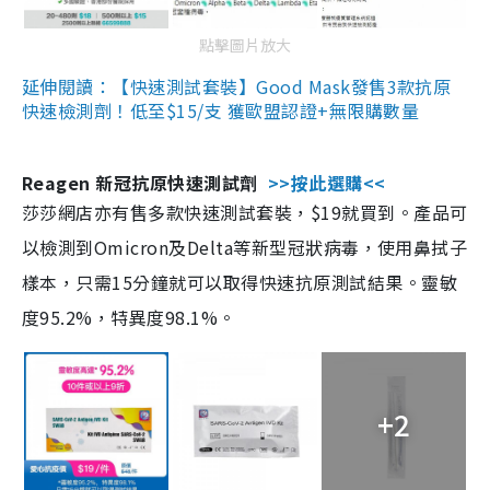
點擊圖片放大
延伸閱讀：【快速測試套裝】Good Mask發售3款抗原
快速檢測劑！低至$15/支 獲歐盟認證+無限購數量
Reagen 新冠抗原快速測試劑
>>按此選購<<
莎莎網店亦有售多款快速測試套裝，$19就買到。產品可
以檢測到Omicron及Delta等新型冠狀病毒，使用鼻拭子
樣本，只需15分鐘就可以取得快速抗原測試結果。靈敏
度95.2%，特異度98.1%。
+2