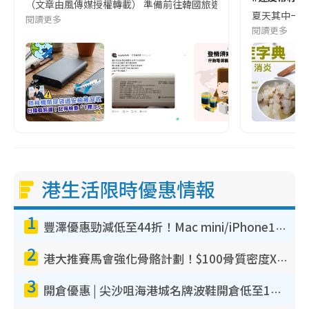
（文章由風傳媒授權轉載） 準備前往韓國旅遊的民眾，近期要特別留
夏天其中一種時
閱讀更多
閱讀更多
港生活限時優惠情報
1
豐澤優惠勁減低至44折！Mac mini/iPhone17Pro大減價！廚房家電$220起
2
港大推賽馬會強化骨骼計劃！$100骨質密度X光檢查 完成免費運動訓練送超市禮券！附參加資格
3
開倉優惠 | 尖沙咀海港城名牌波鞋開倉低至1折！On鞋$899起／Joy&Peace鞋履$98起