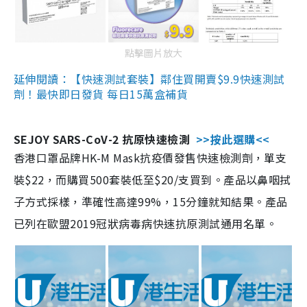
點擊圖片放大
延伸閱讀：【快速測試套裝】鄰住買開賣$9.9快速測試
劑！最快即日發貨 每日15萬盒補貨
SEJOY SARS-CoV-2 抗原快速檢測
>>按此選購<<
香港口罩品牌HK-M Mask抗疫價發售快速檢測劑，單支
裝$22，而購買500套裝低至$20/支買到。產品以鼻咽拭
子方式採樣，準確性高達99%，15分鐘就知結果。產品
已列在歐盟2019冠狀病毒病快速抗原測試通用名單。