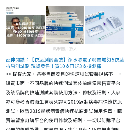
點擊圖片放大
延伸閱讀：【快速測試套裝】深水埗電子特賣城$15快速
抗原測試劑 現貨發售！買10支再送3支檢測棒
<< 提提大家，各零售商發售的快速測試套裝規格不一，
購買市面上不同品牌的快速測試套裝前請留意售賣平台
及該品牌的快速測試套裝使用方法、條款及細則，大家
亦可參考香港衞生署表列認可2019冠狀病毒病快速抗原
測試、歐盟2019冠狀病毒病快速抗原測試通用名單，購
買前留意訂購平台的使用條款及細則，一切以訂購平台
公佈的價錢為準。數量有限，售完即止；所有優惠細則