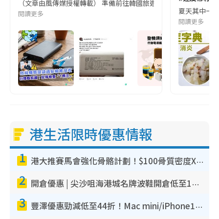
（文章由風傳媒授權轉載） 準備前往韓國旅遊的民眾，近期要特別留
夏天其中一種時
閱讀更多
閱讀更多
港生活限時優惠情報
1
港大推賽馬會強化骨骼計劃！$100骨質密度X光檢查 完成免費運動訓練送超市禮券！附參加資格
2
開倉優惠 | 尖沙咀海港城名牌波鞋開倉低至1折！On鞋$899起／Joy&Peace鞋履$98起
3
豐澤優惠勁減低至44折！Mac mini/iPhone17Pro大減價！廚房家電$220起