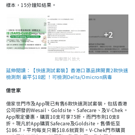
樣本，15分鐘知結果。
+2
點擊圖片放大
延伸閱讀：【快速測試套裝】香港口罩品牌開賣2款快速
檢測劑 最平$18起 ！可檢測Delta/Omicron病毒
億世家
億家世門市及App現已有售6款快速測試套裝，包括香港
公司研發的Wesail、Goldsite、Safecare、及V-Chek。
App限定優惠，購買10支可享75折，而門市則10支8
折。現凡於App購買Safecare及Goldsite，售價低至
$186.7，平均每支只需$18.6就買到。V-Chek門市購買