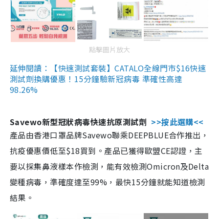
點擊圖片放大
延伸閱讀：【快速測試套裝】CATALO全線門市$16快速
測試劑換購優惠！15分鐘驗新冠病毒 準確性高達
98.26%
Savewo新型冠狀病毒快速抗原測試劑
>>按此選購<<
產品由香港口罩品牌Savewo聯乘DEEPBLUE合作推出，
抗疫優惠價低至$18買到。產品已獲得歐盟CE認證，主
要以採集鼻液樣本作檢測，能有效檢測Omicron及Delta
變種病毒，準確度達至99%，最快15分鐘就能知道檢測
結果。