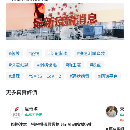
著數
疫情
新冠肺炎
快速測試套裝
快速測試
網購優惠
衞生署
歐盟
護理
SARS－CoV－2
冠狀病毒
網購平台
更多真實評價
風傳媒
營養教
旅遊攻略
生
香港
旅遊注意｜搭飛機帶尿袋標明mAh都會被沒收😱出發前切記檢查「1
#連皮帶籽都