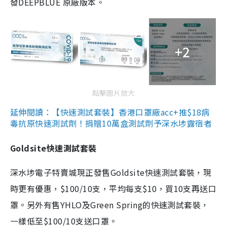
發DEEPBLUE 原廠版本。
+2
點擊圖片放大
延伸閱讀：【快速測試套裝】香港口罩廠acc+推$18病
毒抗原快速測試劑！捐贈10萬盒測試劑予深水埗露宿者
Goldsite快速測試套裝
深水埗電子特賣城現正發售Goldsite快速測試套裝，現
時更有優惠，$100/10支，平均每支$10，買10支再送口
罩。另外有售YHLO及Green Spring的快速測試套裝，
一樣低至$100/10支送口罩。