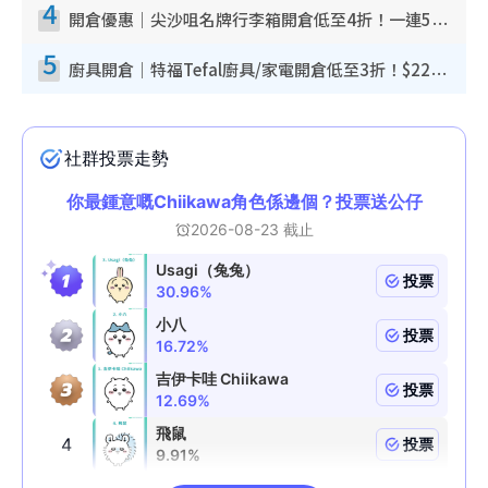
4
開倉優惠｜尖沙咀名牌行李箱開倉低至4折！一連5日 American Tourister/ace./Hallmark $200起！
5
廚具開倉｜特福Tefal廚具/家電開倉低至3折！$220起買平底鍋/炒鑊/湯煲！電飯煲/吸塵機/燙斗$418起