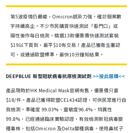
第5波疫情仍嚴峻，Omicron感染力強，確診個案數
字持續高企。不少市民購買快速測試「看門口」或
陽性後作每日檢測。精選13款優惠價快速測試套裝
$19以下買到，最平$10有交易！產品已獲衛生署認
可，或通過歐盟標準，最快10分鐘知結果。
DEEPBLUE 新型冠狀病毒抗原檢測試劑
>>按此選購<<
產品現時於HK Medical Mask官網有售，優惠價只要
$18/件。產品已獲得歐盟CE1434認證，可供民眾進行自
我檢測。準確度 99.03%、靈敏度96.4%、特異性
99.8%，已經通過臨床實驗認證，有效檢測新冠病毒變
種毒株，包括Omicron 及Delta變種病毒。使用鼻拭子