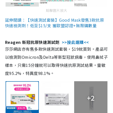
點擊圖片放大
延伸閱讀：【快速測試套裝】Good Mask發售3款抗原
快速檢測劑！低至$15/支 獲歐盟認證+無限購數量
Reagen 新冠抗原快速測試劑
>>按此選購<<
莎莎網店亦有售多款快速測試套裝，$19就買到。產品可
以檢測到Omicron及Delta等新型冠狀病毒，使用鼻拭子
樣本，只需15分鐘就可以取得快速抗原測試結果。靈敏
度95.2%，特異度98.1%。
+2