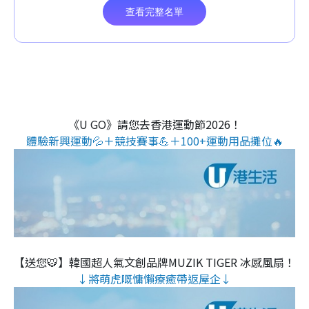
《U GO》請您去香港運動節2026！
體驗新興運動💦＋競技賽事💪＋100+運動用品攤位🔥
【送您🐯】韓國超人氣文創品牌MUZIK TIGER 冰感風扇！
↓將萌虎嘅慵懶療癒帶返屋企↓