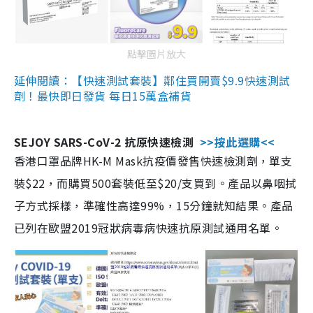
點擊圖片放大
延伸閱讀：【快速測試套裝】鄰住買開賣$9.9快速測試
劑！最快即日發貨 每日15萬盒補貨
SEJOY SARS-CoV-2 抗原快速檢測
>>按此選購<<
香港口罩品牌HK-M Mask抗疫價發售快速檢測劑，單支
裝$22，而購買500套裝低至$20/支買到。產品以鼻咽拭
子方式採樣，準確性高達99%，15分鐘就知結果。產品
已列在歐盟2019冠狀病毒病快速抗原測試通用名單。