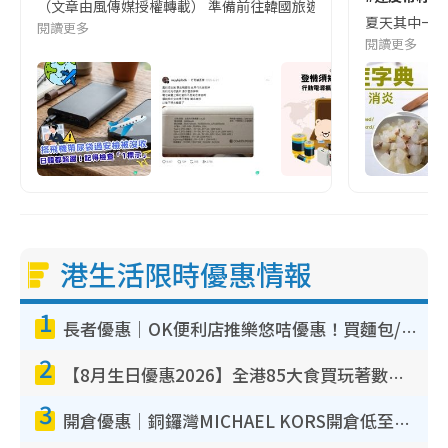
（文章由風傳媒授權轉載） 準備前往韓國旅遊的民眾，近期要特別留
夏天其中一種時
閱讀更多
閱讀更多
港生活限時優惠情報
1
長者優惠｜OK便利店推樂悠咭優惠！買麵包/牛奶/保健品拍卡即減
2
【8月生日優惠2026】全港85大食買玩著數攻略 自助餐/火鍋放題同行免費＋誠品/DONKI送現金券
3
開倉優惠｜銅鑼灣MICHAEL KORS開倉低至17折！直擊$500起買手袋/銀包/鞋款 必買經典Jet Set系列