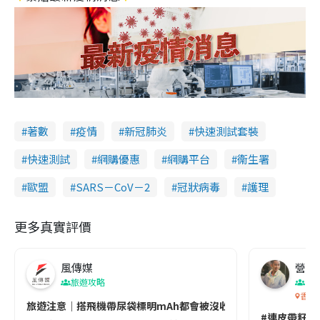
著數
疫情
新冠肺炎
快速測試套裝
快速測試
網購優惠
網購平台
衞生署
歐盟
SARS－CoV－2
冠狀病毒
護理
更多真實評價
風傳媒
營養教
旅遊攻略
生
香港
旅遊注意｜搭飛機帶尿袋標明mAh都會被沒收😱出發前切記檢查「1
#連皮帶籽都