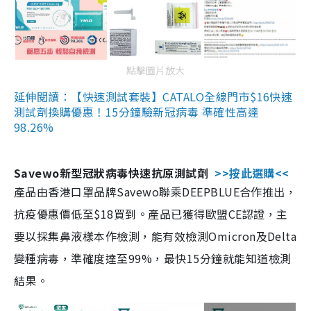
點擊圖片放大
延伸閱讀：【快速測試套裝】CATALO全線門市$16快速
測試劑換購優惠！15分鐘驗新冠病毒 準確性高達
98.26%
Savewo新型冠狀病毒快速抗原測試劑
>>按此選購<<
產品由香港口罩品牌Savewo聯乘DEEPBLUE合作推出，
抗疫優惠價低至$18買到。產品已獲得歐盟CE認證，主
要以採集鼻液樣本作檢測，能有效檢測Omicron及Delta
變種病毒，準確度達至99%，最快15分鐘就能知道檢測
結果。