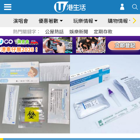
演唱會
優惠著數
玩樂情報
購物情報
熱門關鍵字：
公屋熱話
娛樂新聞
定期存款