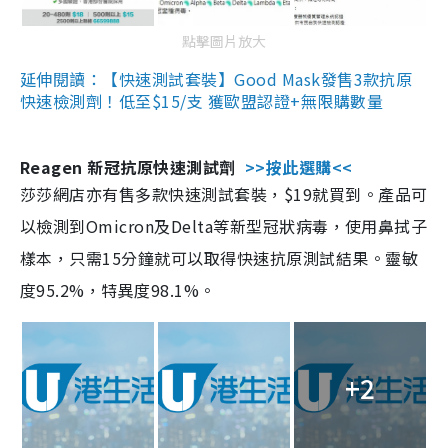
點擊圖片放大
延伸閱讀：【快速測試套裝】Good Mask發售3款抗原
快速檢測劑！低至$15/支 獲歐盟認證+無限購數量
Reagen 新冠抗原快速測試劑
>>按此選購<<
莎莎網店亦有售多款快速測試套裝，$19就買到。產品可
以檢測到Omicron及Delta等新型冠狀病毒，使用鼻拭子
樣本，只需15分鐘就可以取得快速抗原測試結果。靈敏
度95.2%，特異度98.1%。
+2