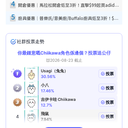
4
開倉優惠｜馬拉松開倉低至3折！直擊$99起買adidas／New Balance／Puma鞋款 STANLEY保溫杯劈價至$119起
5
廚具優惠｜普樂氏/意美廚/Buffalo廚具低至3折！$89起買煎鍋／炒鑊／個人鍋 同場小家電激減至$99起