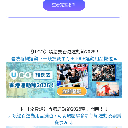
《U GO》請您去香港運動節2026！
體驗新興運動💦＋競技賽事💪＋100+運動用品攤位🔥
↓ 【免費送】香港運動節2026電子門票！↓
↓ 設過百運動用品攤位 / 可現場體驗多項新穎運動及觀賞
賽事🔥 ↓