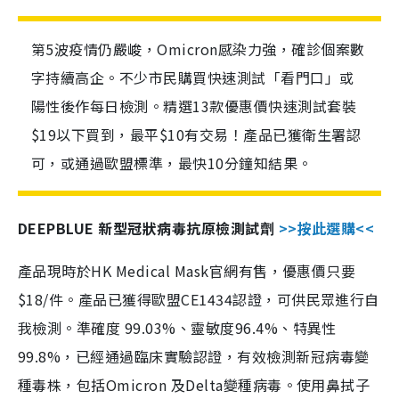
第5波疫情仍嚴峻，Omicron感染力強，確診個案數
字持續高企。不少市民購買快速測試「看門口」或
陽性後作每日檢測。精選13款優惠價快速測試套裝
$19以下買到，最平$10有交易！產品已獲衛生署認
可，或通過歐盟標準，最快10分鐘知結果。
DEEPBLUE 新型冠狀病毒抗原檢測試劑
>>按此選購<<
產品現時於HK Medical Mask官網有售，優惠價只要
$18/件。產品已獲得歐盟CE1434認證，可供民眾進行自
我檢測。準確度 99.03%、靈敏度96.4%、特異性
99.8%，已經通過臨床實驗認證，有效檢測新冠病毒變
種毒株，包括Omicron 及Delta變種病毒。使用鼻拭子