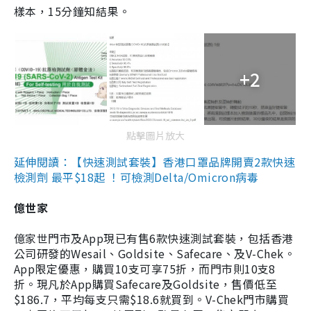
樣本，15分鐘知結果。
+2
點擊圖片放大
延伸閱讀：【快速測試套裝】香港口罩品牌開賣2款快速
檢測劑 最平$18起 ！可檢測Delta/Omicron病毒
億世家
億家世門市及App現已有售6款快速測試套裝，包括香港
公司研發的Wesail、Goldsite、Safecare、及V-Chek。
App限定優惠，購買10支可享75折，而門市則10支8
折。現凡於App購買Safecare及Goldsite，售價低至
$186.7，平均每支只需$18.6就買到。V-Chek門市購買