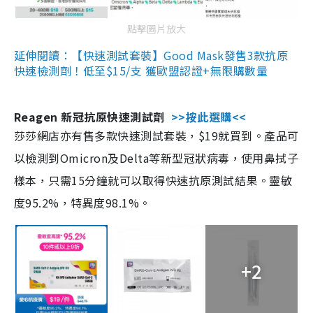
點擊圖片放大
延伸閱讀：【快速測試套裝】Good Mask發售3款抗原
快速檢測劑！低至$15/支 獲歐盟認證+無限購數量
Reagen 新冠抗原快速測試劑
>>按此選購<<
莎莎網店亦有售多款快速測試套裝，$19就買到。產品可
以檢測到Omicron及Delta等新型冠狀病毒，使用鼻拭子
樣本，只需15分鐘就可以取得快速抗原測試結果。靈敏
度95.2%，特異度98.1%。
+2