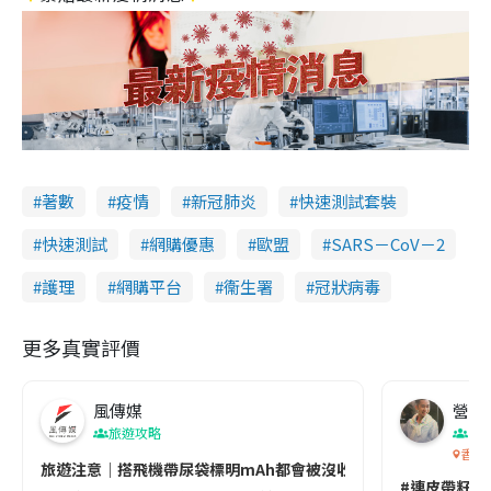
著數
疫情
新冠肺炎
快速測試套裝
快速測試
網購優惠
歐盟
SARS－CoV－2
護理
網購平台
衞生署
冠狀病毒
更多真實評價
風傳媒
營養教
旅遊攻略
生
香港
旅遊注意｜搭飛機帶尿袋標明mAh都會被沒收😱出發前切記檢查「1
#連皮帶籽都