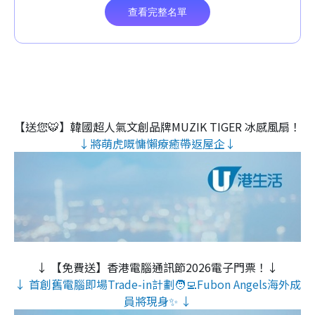
【送您🐯】韓國超人氣文創品牌MUZIK TIGER 冰感風扇！
↓將萌虎嘅慵懶療癒帶返屋企↓
↓ 【免費送】香港電腦通訊節2026電子門票！↓
↓ 首創舊電腦即場Trade-in計劃🧑‍💻Fubon Angels海外成
員將現身✨ ↓