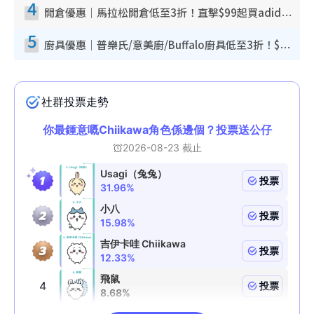
4
開倉優惠｜馬拉松開倉低至3折！直擊$99起買adidas／New Balance／Puma鞋款 STANLEY保溫杯劈價至$119起
5
廚具優惠｜普樂氏/意美廚/Buffalo廚具低至3折！$89起買煎鍋／炒鑊／個人鍋 同場小家電激減至$99起