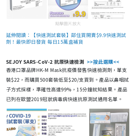
點擊圖片放大
延伸閱讀：【快速測試套裝】鄰住買開賣$9.9快速測試
劑！最快即日發貨 每日15萬盒補貨
SEJOY SARS-CoV-2 抗原快速檢測
>>按此選購<<
香港口罩品牌HK-M Mask抗疫價發售快速檢測劑，單支
裝$22，而購買500套裝低至$20/支買到。產品以鼻咽拭
子方式採樣，準確性高達99%，15分鐘就知結果。產品
已列在歐盟2019冠狀病毒病快速抗原測試通用名單。