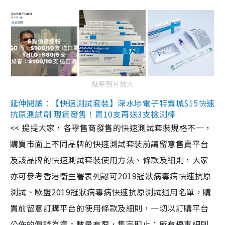
點擊圖片放大
延伸閱讀：【快速測試套裝】深水埗電子特賣城$15快速
抗原測試劑 現貨發售！買10支再送3支檢測棒
<< 提提大家，各零售商發售的快速測試套裝規格不一，
購買市面上不同品牌的快速測試套裝前請留意售賣平台
及該品牌的快速測試套裝使用方法、條款及細則，大家
亦可參考香港衞生署表列認可2019冠狀病毒病快速抗原
測試、歐盟2019冠狀病毒病快速抗原測試通用名單，購
買前留意訂購平台的使用條款及細則，一切以訂購平台
公佈的價錢為準。數量有限，售完即止；所有優惠細則