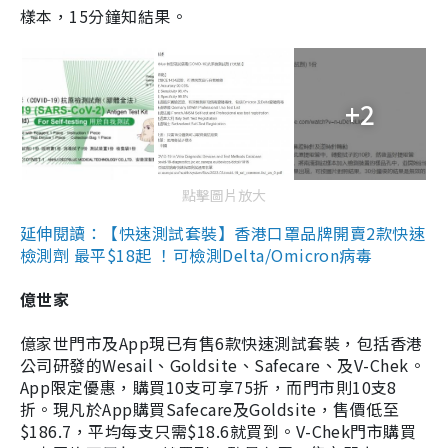
樣本，15分鐘知結果。
+2
點擊圖片放大
延伸閱讀：【快速測試套裝】香港口罩品牌開賣2款快速
檢測劑 最平$18起 ！可檢測Delta/Omicron病毒
億世家
億家世門市及App現已有售6款快速測試套裝，包括香港
公司研發的Wesail、Goldsite、Safecare、及V-Chek。
App限定優惠，購買10支可享75折，而門市則10支8
折。現凡於App購買Safecare及Goldsite，售價低至
$186.7，平均每支只需$18.6就買到。V-Chek門市購買