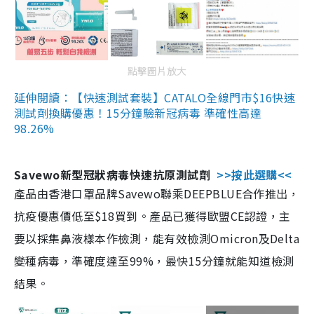
點擊圖片放大
延伸閱讀：【快速測試套裝】CATALO全線門市$16快速
測試劑換購優惠！15分鐘驗新冠病毒 準確性高達
98.26%
Savewo新型冠狀病毒快速抗原測試劑
>>按此選購<<
產品由香港口罩品牌Savewo聯乘DEEPBLUE合作推出，
抗疫優惠價低至$18買到。產品已獲得歐盟CE認證，主
要以採集鼻液樣本作檢測，能有效檢測Omicron及Delta
變種病毒，準確度達至99%，最快15分鐘就能知道檢測
結果。