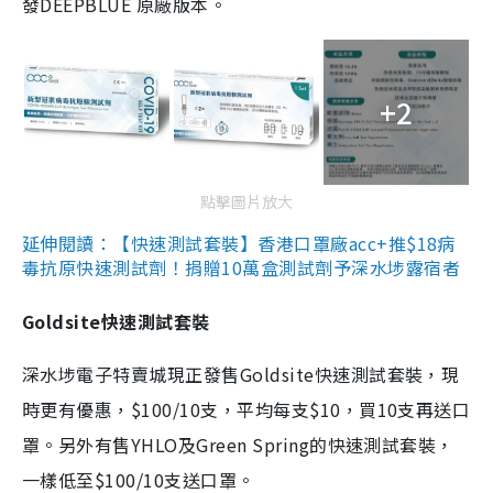
發DEEPBLUE 原廠版本。
+2
點擊圖片放大
延伸閱讀：【快速測試套裝】香港口罩廠acc+推$18病
毒抗原快速測試劑！捐贈10萬盒測試劑予深水埗露宿者
Goldsite快速測試套裝
深水埗電子特賣城現正發售Goldsite快速測試套裝，現
時更有優惠，$100/10支，平均每支$10，買10支再送口
罩。另外有售YHLO及Green Spring的快速測試套裝，
一樣低至$100/10支送口罩。