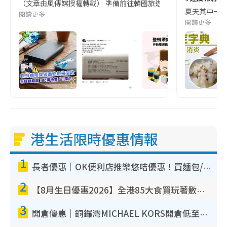
（文章由風傳媒授權轉載） 準備前往韓國旅遊的民眾，近期要特別留
夏天其中一種時
閱讀更多
閱讀更多
港生活限時優惠情報
1
長者優惠｜OK便利店推樂悠咭優惠！買麵包/牛奶/保健品拍卡即減
2
【8月生日優惠2026】全港85大食買玩著數攻略 自助餐/火鍋放題同行免費＋誠品/DONKI送現金券
3
開倉優惠｜銅鑼灣MICHAEL KORS開倉低至17折！直擊$500起買手袋/銀包/鞋款 必買經典Jet Set系列