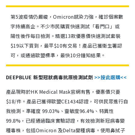
第5波疫情仍嚴峻，Omicron感染力強，確診個案數
字持續高企。不少市民購買快速測試「看門口」或
陽性後作每日檢測。精選13款優惠價快速測試套裝
$19以下買到，最平$10有交易！產品已獲衛生署認
可，或通過歐盟標準，最快10分鐘知結果。
DEEPBLUE 新型冠狀病毒抗原檢測試劑
>>按此選購<<
產品現時於HK Medical Mask官網有售，優惠價只要
$18/件。產品已獲得歐盟CE1434認證，可供民眾進行自
我檢測。準確度 99.03%、靈敏度96.4%、特異性
99.8%，已經通過臨床實驗認證，有效檢測新冠病毒變
種毒株，包括Omicron 及Delta變種病毒。使用鼻拭子