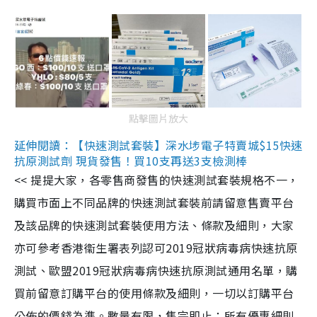
點擊圖片放大
延伸閱讀：【快速測試套裝】深水埗電子特賣城$15快速
抗原測試劑 現貨發售！買10支再送3支檢測棒
<< 提提大家，各零售商發售的快速測試套裝規格不一，
購買市面上不同品牌的快速測試套裝前請留意售賣平台
及該品牌的快速測試套裝使用方法、條款及細則，大家
亦可參考香港衞生署表列認可2019冠狀病毒病快速抗原
測試、歐盟2019冠狀病毒病快速抗原測試通用名單，購
買前留意訂購平台的使用條款及細則，一切以訂購平台
公佈的價錢為準。數量有限，售完即止；所有優惠細則