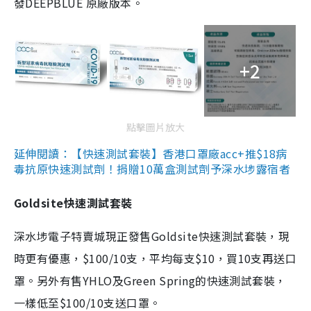
發DEEPBLUE 原廠版本。
+2
點擊圖片放大
延伸閱讀：【快速測試套裝】香港口罩廠acc+推$18病
毒抗原快速測試劑！捐贈10萬盒測試劑予深水埗露宿者
Goldsite快速測試套裝
深水埗電子特賣城現正發售Goldsite快速測試套裝，現
時更有優惠，$100/10支，平均每支$10，買10支再送口
罩。另外有售YHLO及Green Spring的快速測試套裝，
一樣低至$100/10支送口罩。