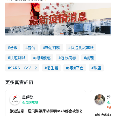
著數
疫情
新冠肺炎
快速測試套裝
快速測試
網購優惠
冠狀病毒
護理
SARS－CoV－2
衞生署
網購平台
歐盟
更多真實評價
風傳媒
營養教
旅遊攻略
生
香港
旅遊注意｜搭飛機帶尿袋標明mAh都會被沒收😱出發前切記檢查「1
#連皮帶籽都