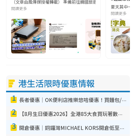
（文章由風傳媒授權轉載） 準備前往韓國旅遊的民眾，近期要特別留
夏天其中一種時
閱讀更多
閱讀更多
港生活限時優惠情報
1
長者優惠｜OK便利店推樂悠咭優惠！買麵包/牛奶/保健品拍卡即減
2
【8月生日優惠2026】全港85大食買玩著數攻略 自助餐/火鍋放題同行免費＋誠品/DONKI送現金券
3
開倉優惠｜銅鑼灣MICHAEL KORS開倉低至17折！直擊$500起買手袋/銀包/鞋款 必買經典Jet Set系列