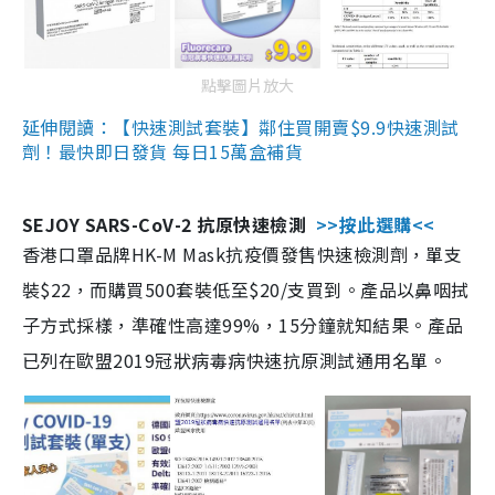
點擊圖片放大
延伸閱讀：【快速測試套裝】鄰住買開賣$9.9快速測試
劑！最快即日發貨 每日15萬盒補貨
SEJOY SARS-CoV-2 抗原快速檢測
>>按此選購<<
香港口罩品牌HK-M Mask抗疫價發售快速檢測劑，單支
裝$22，而購買500套裝低至$20/支買到。產品以鼻咽拭
子方式採樣，準確性高達99%，15分鐘就知結果。產品
已列在歐盟2019冠狀病毒病快速抗原測試通用名單。