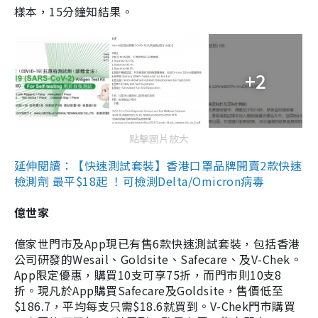
樣本，15分鐘知結果。
+2
點擊圖片放大
延伸閱讀：【快速測試套裝】香港口罩品牌開賣2款快速
檢測劑 最平$18起 ！可檢測Delta/Omicron病毒
億世家
億家世門市及App現已有售6款快速測試套裝，包括香港
公司研發的Wesail、Goldsite、Safecare、及V-Chek。
App限定優惠，購買10支可享75折，而門市則10支8
折。現凡於App購買Safecare及Goldsite，售價低至
$186.7，平均每支只需$18.6就買到。V-Chek門市購買