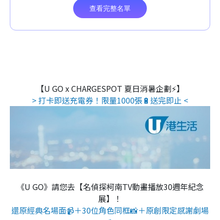
【U GO x CHARGESPOT 夏日消暑企劃⚡】
> 打卡即送充電券！限量1000張🔋送完即止 <
《U GO》請您去【名偵探柯南TV動畫播放30週年紀念
展】！
還原經典名場面📹＋30位角色同框📸＋原創限定感謝劇場