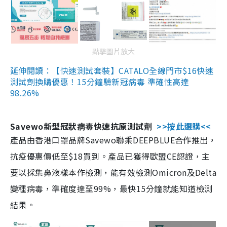
點擊圖片放大
延伸閱讀：【快速測試套裝】CATALO全線門市$16快速
測試劑換購優惠！15分鐘驗新冠病毒 準確性高達
98.26%
Savewo新型冠狀病毒快速抗原測試劑
>>按此選購<<
產品由香港口罩品牌Savewo聯乘DEEPBLUE合作推出，
抗疫優惠價低至$18買到。產品已獲得歐盟CE認證，主
要以採集鼻液樣本作檢測，能有效檢測Omicron及Delta
變種病毒，準確度達至99%，最快15分鐘就能知道檢測
結果。