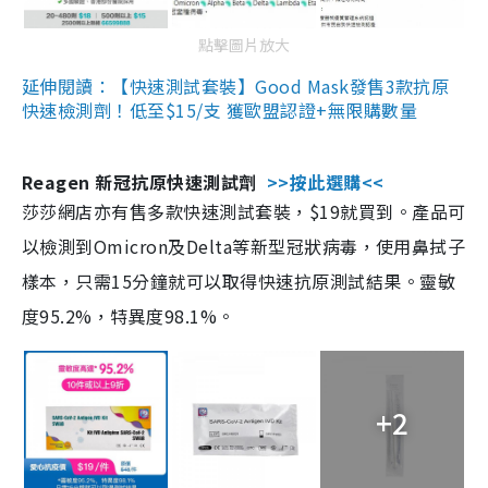
點擊圖片放大
延伸閱讀：【快速測試套裝】Good Mask發售3款抗原
快速檢測劑！低至$15/支 獲歐盟認證+無限購數量
Reagen 新冠抗原快速測試劑
>>按此選購<<
莎莎網店亦有售多款快速測試套裝，$19就買到。產品可
以檢測到Omicron及Delta等新型冠狀病毒，使用鼻拭子
樣本，只需15分鐘就可以取得快速抗原測試結果。靈敏
度95.2%，特異度98.1%。
+2