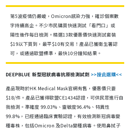
第5波疫情仍嚴峻，Omicron感染力強，確診個案數
字持續高企。不少市民購買快速測試「看門口」或
陽性後作每日檢測。精選13款優惠價快速測試套裝
$19以下買到，最平$10有交易！產品已獲衛生署認
可，或通過歐盟標準，最快10分鐘知結果。
DEEPBLUE 新型冠狀病毒抗原檢測試劑
>>按此選購<<
產品現時於HK Medical Mask官網有售，優惠價只要
$18/件。產品已獲得歐盟CE1434認證，可供民眾進行自
我檢測。準確度 99.03%、靈敏度96.4%、特異性
99.8%，已經通過臨床實驗認證，有效檢測新冠病毒變
種毒株，包括Omicron 及Delta變種病毒。使用鼻拭子