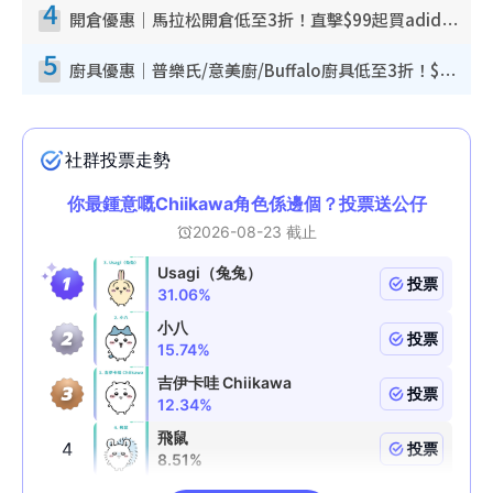
4
開倉優惠｜馬拉松開倉低至3折！直擊$99起買adidas／New Balance／Puma鞋款 STANLEY保溫杯劈價至$119起
5
廚具優惠｜普樂氏/意美廚/Buffalo廚具低至3折！$89起買煎鍋／炒鑊／個人鍋 同場小家電激減至$99起