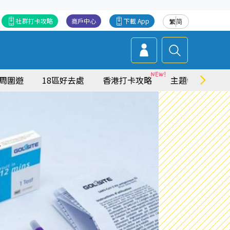
社群打卡攻略
商戶中心
下載 App
繁
简
周圍遊
18區好去處
香港打卡攻略
主題特集