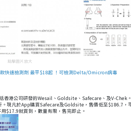
點擊圖片放大
檢測劑 最平$18起 ！可檢測Delta/Omicron病毒
研發的Wesail、Goldsite、Safecare、及V-Chek。
凡於App購買Safecare及Goldsite，售價低至$186.7
均不用$17.9就買到，數量有限，售完即止。