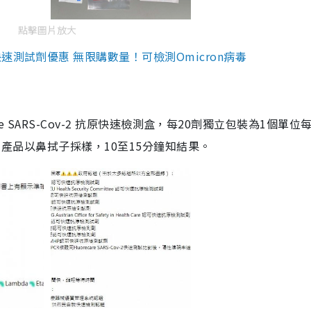
點擊圖片放大
測試劑優惠 無限購數量！可檢測Omicron病毒
are SARS-Cov-2 抗原快速檢測盒，每20劑獨立包裝為1個單位
5。產品以鼻拭子採樣，10至15分鐘知結果。