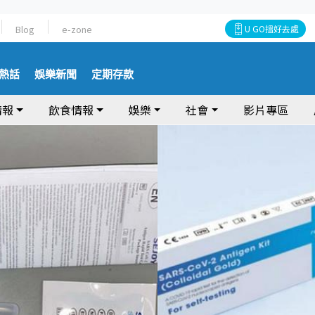
Blog
e-zone
U GO搵好去處
熱話
娛樂新聞
定期存款
情報
飲食情報
娛樂
社會
影片專區