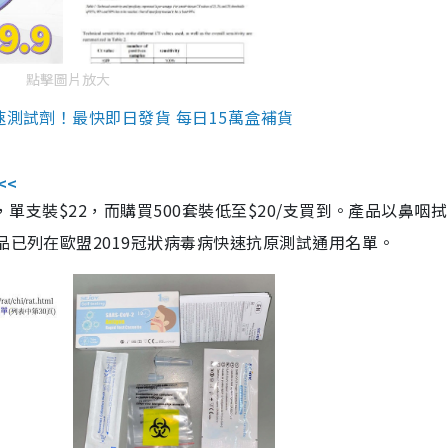
點擊圖片放大
速測試劑！最快即日發貨 每日15萬盒補貨
<<
，單支裝$22，而購買500套裝低至$20/支買到。產品以鼻咽
品已列在歐盟2019冠狀病毒病快速抗原測試通用名單。