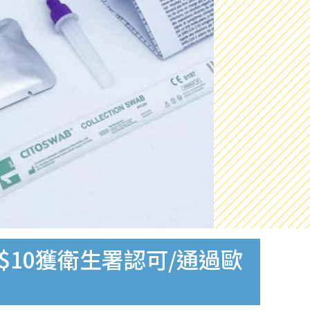
$10獲衛生署認可/通過歐