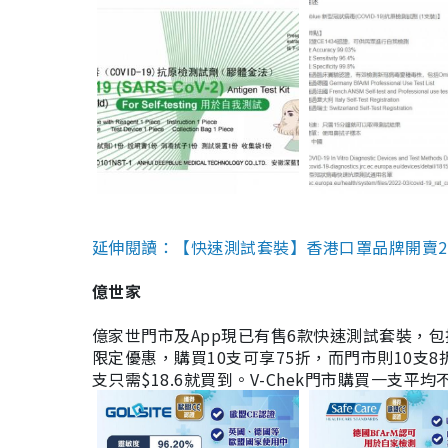
延伸閱讀：【快速測試套裝】香港口罩品牌開賣2款快速
億世家
億家世門市及App現已有售6款快速測試套裝，包括香港公司
限定優惠，購買10支可享75折，而門市則10支8折。現
支只需$18.6就買到。V-Chek門市購買一支平