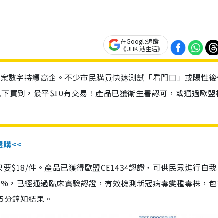
在Google追蹤
《UHK 港生活》
診個案數字持續高企。不少市民購買快速測試「看門口」或陽性後
以下買到，最平$10有交易！產品已獲衛生署認可，或通過歐盟
選購<<
惠價只要$18/件。產品已獲得歐盟CE1434認證，可供民眾進行自
性99.8%，已經通過臨床實驗認證，有效檢測新冠病毒變種毒株，
，15分鐘知結果。