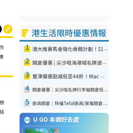
港生活限時優惠情報
1
作
港大推賽馬會強化骨骼計劃！$100骨質密度X光檢查 完成免費運動訓練送超市禮券！附參加資格
標
2
開倉優惠 | 尖沙咀海港城名牌波鞋開倉低至1折！On鞋$899起／Joy&Peace鞋履$98起
3
豐澤優惠勁減低至44折！Mac mini/iPhone17Pro大減價！廚房家電$220起
4
開倉優惠｜尖沙咀名牌行李箱開倉低至4折！一連5日 American Tourister/ace./Hallmark $200起！
5
我檢
廚具開倉｜特福Tefal廚具/家電開倉低至3折！$220起買平底鍋/炒鑊/湯煲！電飯煲/吸塵機/燙斗$418起
包括
U GO 本週好去處