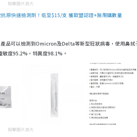
點擊圖片放大
3款抗原快速檢測劑！低至$15/支 獲歐盟認證+無限購數量
品可以檢測到Omicron及Delta等新型冠狀病毒，使用鼻拭
度95.2%，特異度98.1%。
點擊圖片放大