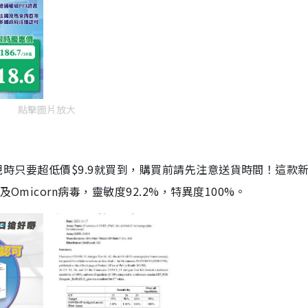
點擊圖片放大
劑，現時只要超低價$9.9就買到，購買前請先注意送貨時間！這款
Omicorn病毒，靈敏度92.2%，特異度100%。