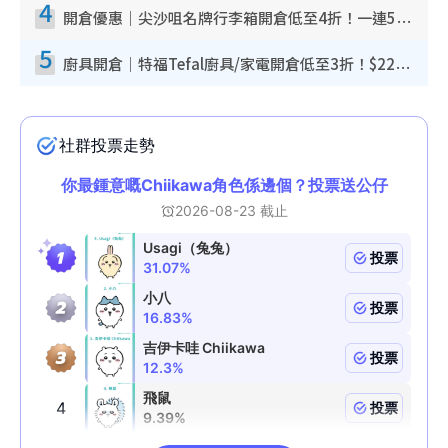
4
開倉優惠｜尖沙咀名牌行李箱開倉低至4折！一連5日 American Tourister/ace./Hallmark $200起！
5
廚具開倉｜特福Tefal廚具/家電開倉低至3折！$220起買平底鍋/炒鑊/湯煲！電飯煲/吸塵機/燙斗$418起