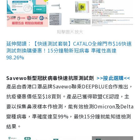
點擊圖片放大
延伸閱讀：【快速測試套裝】CATALO全線門市$16快速
測試劑換購優惠！15分鐘驗新冠病毒 準確性高達
98.26%
Savewo新型冠狀病毒快速抗原測試劑
>>按此選購<<
產品由香港口罩品牌Savewo聯乘DEEPBLUE合作推出，
抗疫優惠價低至$18買到。產品已獲得歐盟CE認證，主
要以採集鼻液樣本作檢測，能有效檢測Omicron及Delta
變種病毒，準確度達至99%，最快15分鐘就能知道檢測
結果。