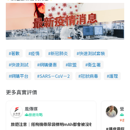
著數
疫情
新冠肺炎
快速測試套裝
快速測試
網購優惠
歐盟
衞生署
網購平台
SARS－CoV－2
冠狀病毒
護理
更多真實評價
風傳媒
營養教
旅遊攻略
生
香港
旅遊注意｜搭飛機帶尿袋標明mAh都會被沒收😱出發前切記檢查「1
#連皮帶籽都