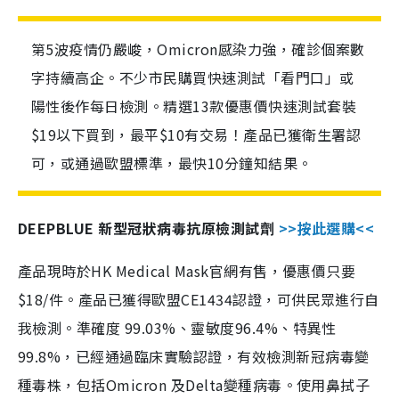
第5波疫情仍嚴峻，Omicron感染力強，確診個案數
字持續高企。不少市民購買快速測試「看門口」或
陽性後作每日檢測。精選13款優惠價快速測試套裝
$19以下買到，最平$10有交易！產品已獲衛生署認
可，或通過歐盟標準，最快10分鐘知結果。
DEEPBLUE 新型冠狀病毒抗原檢測試劑
>>按此選購<<
產品現時於HK Medical Mask官網有售，優惠價只要
$18/件。產品已獲得歐盟CE1434認證，可供民眾進行自
我檢測。準確度 99.03%、靈敏度96.4%、特異性
99.8%，已經通過臨床實驗認證，有效檢測新冠病毒變
種毒株，包括Omicron 及Delta變種病毒。使用鼻拭子