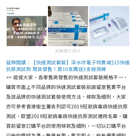
點擊圖片放大
延伸閱讀：【快速測試套裝】深水埗電子特賣城$15快速
抗原測試劑 現貨發售！買10支再送3支檢測棒
<< 提提大家，各零售商發售的快速測試套裝規格不一，
購買市面上不同品牌的快速測試套裝前請留意售賣平台
及該品牌的快速測試套裝使用方法、條款及細則，大家
亦可參考香港衞生署表列認可2019冠狀病毒病快速抗原
測試、歐盟2019冠狀病毒病快速抗原測試通用名單，購
買前留意訂購平台的使用條款及細則，一切以訂購平台
公佈的價錢為準。數量有限，售完即止；所有優惠細則