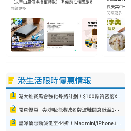
（文章由風傳媒授權轉載） 準備前往韓國旅遊的民眾，近期要特別留
夏天其中一種時
閱讀更多
閱讀更多
港生活限時優惠情報
1
港大推賽馬會強化骨骼計劃！$100骨質密度X光檢查 完成免費運動訓練送超市禮券！附參加資格
2
開倉優惠 | 尖沙咀海港城名牌波鞋開倉低至1折！On鞋$899起／Joy&Peace鞋履$98起
3
豐澤優惠勁減低至44折！Mac mini/iPhone17Pro大減價！廚房家電$220起