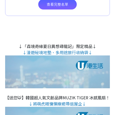
↓「森境奇緣夏日異想尋龍記」限定精品↓
↓漫遊秘境地墊、多用途旅行收納袋↓
【送您🐯】韓國超人氣文創品牌MUZIK TIGER 冰感風扇！
↓將萌虎嘅慵懶療癒帶返屋企↓