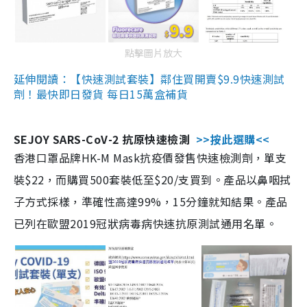
點擊圖片放大
延伸閱讀：【快速測試套裝】鄰住買開賣$9.9快速測試
劑！最快即日發貨 每日15萬盒補貨
SEJOY SARS-CoV-2 抗原快速檢測
>>按此選購<<
香港口罩品牌HK-M Mask抗疫價發售快速檢測劑，單支
裝$22，而購買500套裝低至$20/支買到。產品以鼻咽拭
子方式採樣，準確性高達99%，15分鐘就知結果。產品
已列在歐盟2019冠狀病毒病快速抗原測試通用名單。