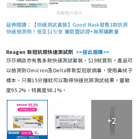
點擊圖片放大
延伸閱讀：【快速測試套裝】Good Mask發售3款抗原
快速檢測劑！低至$15/支 獲歐盟認證+無限購數量
Reagen 新冠抗原快速測試劑
>>按此選購<<
莎莎網店亦有售多款快速測試套裝，$19就買到。產品可
以檢測到Omicron及Delta等新型冠狀病毒，使用鼻拭子
樣本，只需15分鐘就可以取得快速抗原測試結果。靈敏
度95.2%，特異度98.1%。
+2