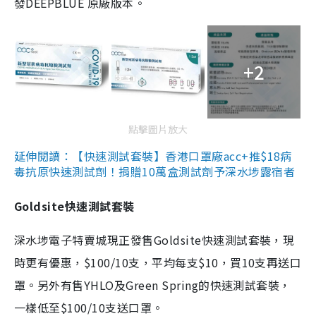
發DEEPBLUE 原廠版本。
+2
點擊圖片放大
延伸閱讀：【快速測試套裝】香港口罩廠acc+推$18病
毒抗原快速測試劑！捐贈10萬盒測試劑予深水埗露宿者
Goldsite快速測試套裝
深水埗電子特賣城現正發售Goldsite快速測試套裝，現
時更有優惠，$100/10支，平均每支$10，買10支再送口
罩。另外有售YHLO及Green Spring的快速測試套裝，
一樣低至$100/10支送口罩。