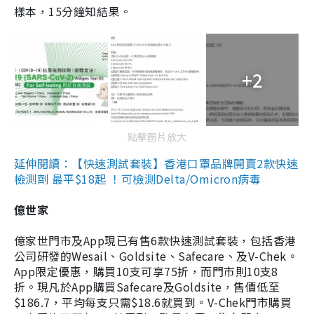
樣本，15分鐘知結果。
+2
點擊圖片放大
延伸閱讀：【快速測試套裝】香港口罩品牌開賣2款快速
檢測劑 最平$18起 ！可檢測Delta/Omicron病毒
億世家
億家世門市及App現已有售6款快速測試套裝，包括香港
公司研發的Wesail、Goldsite、Safecare、及V-Chek。
App限定優惠，購買10支可享75折，而門市則10支8
折。現凡於App購買Safecare及Goldsite，售價低至
$186.7，平均每支只需$18.6就買到。V-Chek門市購買