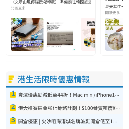
（文章由風傳媒授權轉載） 準備前往韓國旅遊的民眾，近期要特別留
夏天其中一種時
閱讀更多
閱讀更多
港生活限時優惠情報
1
豐澤優惠勁減低至44折！Mac mini/iPhone17Pro大減價！廚房家電$220起
2
港大推賽馬會強化骨骼計劃！$100骨質密度X光檢查 完成免費運動訓練送超市禮券！附參加資格
3
開倉優惠 | 尖沙咀海港城名牌波鞋開倉低至1折！On鞋$899起／Joy&Peace鞋履$98起