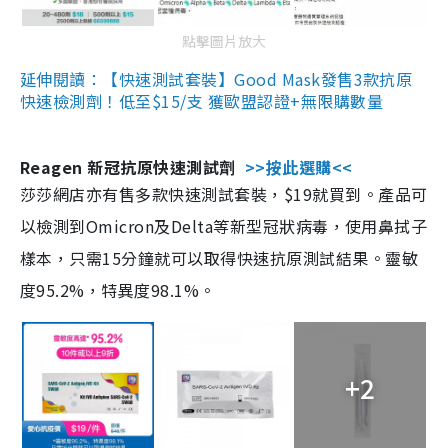
點擊圖片放大
延伸閱讀：【快速測試套裝】Good Mask發售3款抗原
快速檢測劑！低至$15/支 獲歐盟認證+無限購數量
Reagen 新冠抗原快速測試劑
>>按此選購<<
莎莎網店亦有售多款快速測試套裝，$19就買到。產品可
以檢測到Omicron及Delta等新型冠狀病毒，使用鼻拭子
樣本，只需15分鐘就可以取得快速抗原測試結果。靈敏
度95.2%，特異度98.1%。
+2