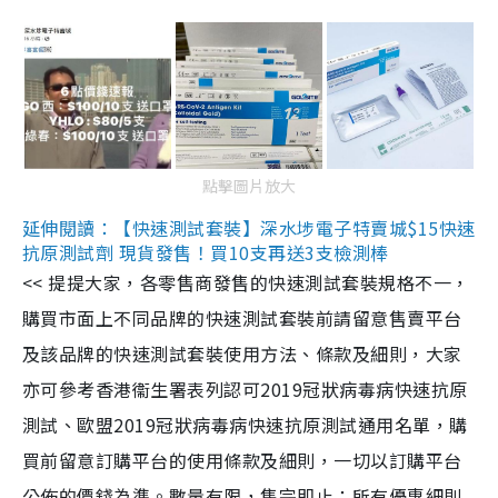
點擊圖片放大
延伸閱讀：【快速測試套裝】深水埗電子特賣城$15快速
抗原測試劑 現貨發售！買10支再送3支檢測棒
<< 提提大家，各零售商發售的快速測試套裝規格不一，
購買市面上不同品牌的快速測試套裝前請留意售賣平台
及該品牌的快速測試套裝使用方法、條款及細則，大家
亦可參考香港衞生署表列認可2019冠狀病毒病快速抗原
測試、歐盟2019冠狀病毒病快速抗原測試通用名單，購
買前留意訂購平台的使用條款及細則，一切以訂購平台
公佈的價錢為準。數量有限，售完即止；所有優惠細則