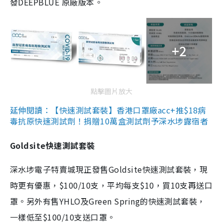
發DEEPBLUE 原廠版本。
+2
點擊圖片放大
延伸閱讀：【快速測試套裝】香港口罩廠acc+推$18病
毒抗原快速測試劑！捐贈10萬盒測試劑予深水埗露宿者
Goldsite快速測試套裝
深水埗電子特賣城現正發售Goldsite快速測試套裝，現
時更有優惠，$100/10支，平均每支$10，買10支再送口
罩。另外有售YHLO及Green Spring的快速測試套裝，
一樣低至$100/10支送口罩。