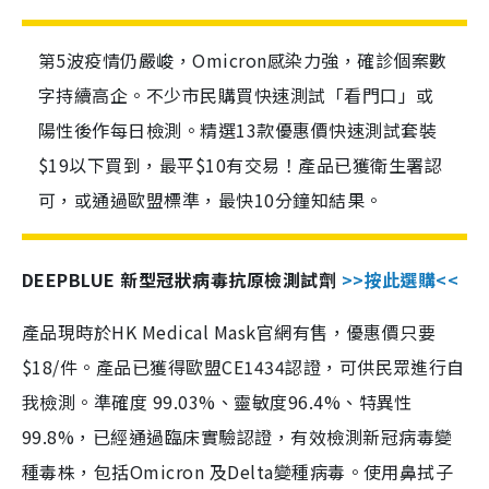
第5波疫情仍嚴峻，Omicron感染力強，確診個案數
字持續高企。不少市民購買快速測試「看門口」或
陽性後作每日檢測。精選13款優惠價快速測試套裝
$19以下買到，最平$10有交易！產品已獲衛生署認
可，或通過歐盟標準，最快10分鐘知結果。
DEEPBLUE 新型冠狀病毒抗原檢測試劑
>>按此選購<<
產品現時於HK Medical Mask官網有售，優惠價只要
$18/件。產品已獲得歐盟CE1434認證，可供民眾進行自
我檢測。準確度 99.03%、靈敏度96.4%、特異性
99.8%，已經通過臨床實驗認證，有效檢測新冠病毒變
種毒株，包括Omicron 及Delta變種病毒。使用鼻拭子