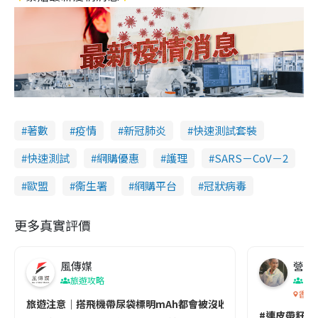
著數
疫情
新冠肺炎
快速測試套裝
快速測試
網購優惠
護理
SARS－CoV－2
歐盟
衞生署
網購平台
冠狀病毒
更多真實評價
風傳媒
營養教
旅遊攻略
生
香港
旅遊注意｜搭飛機帶尿袋標明mAh都會被沒收😱出發前切記檢查「1
#連皮帶籽都