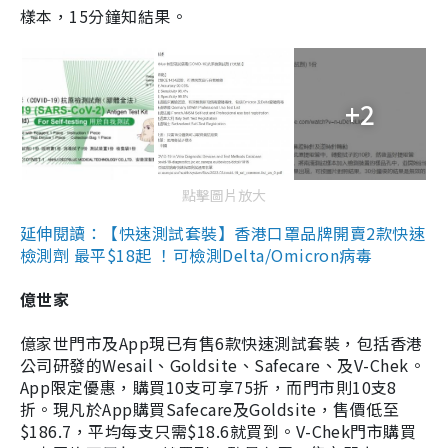
樣本，15分鐘知結果。
+2
點擊圖片放大
延伸閱讀：【快速測試套裝】香港口罩品牌開賣2款快速
檢測劑 最平$18起 ！可檢測Delta/Omicron病毒
億世家
億家世門市及App現已有售6款快速測試套裝，包括香港
公司研發的Wesail、Goldsite、Safecare、及V-Chek。
App限定優惠，購買10支可享75折，而門市則10支8
折。現凡於App購買Safecare及Goldsite，售價低至
$186.7，平均每支只需$18.6就買到。V-Chek門市購買