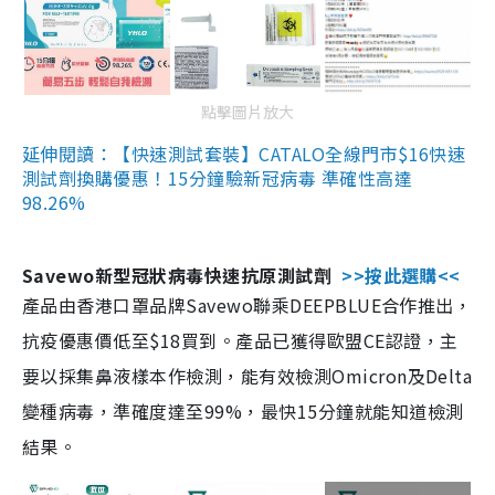
點擊圖片放大
延伸閱讀：【快速測試套裝】CATALO全線門市$16快速
測試劑換購優惠！15分鐘驗新冠病毒 準確性高達
98.26%
Savewo新型冠狀病毒快速抗原測試劑
>>按此選購<<
產品由香港口罩品牌Savewo聯乘DEEPBLUE合作推出，
抗疫優惠價低至$18買到。產品已獲得歐盟CE認證，主
要以採集鼻液樣本作檢測，能有效檢測Omicron及Delta
變種病毒，準確度達至99%，最快15分鐘就能知道檢測
結果。