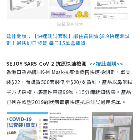
點擊圖片放大
延伸閱讀：【快速測試套裝】鄰住買開賣$9.9快速測試
劑！最快即日發貨 每日15萬盒補貨
SEJOY SARS-CoV-2 抗原快速檢測
>>按此選購<<
香港口罩品牌HK-M Mask抗疫價發售快速檢測劑，單支
裝$22，而購買500套裝低至$20/支買到。產品以鼻咽拭
子方式採樣，準確性高達99%，15分鐘就知結果。產品
已列在歐盟2019冠狀病毒病快速抗原測試通用名單。