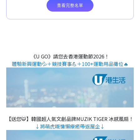
《U GO》請您去香港運動節2026！
體驗新興運動💦＋競技賽事💪＋100+運動用品攤位🔥
【送您🐯】韓國超人氣文創品牌MUZIK TIGER 冰感風扇！
↓將萌虎嘅慵懶療癒帶返屋企↓