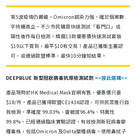
第5波疫情仍嚴峻，Omicron感染力強，確診個案數
字持續高企。不少市民購買快速測試「看門口」或
陽性後作每日檢測。精選13款優惠價快速測試套裝
$19以下買到，最平$10有交易！產品已獲衛生署認
可，或通過歐盟標準，最快10分鐘知結果。
DEEPBLUE 新型冠狀病毒抗原檢測試劑
>>按此選購<<
產品現時於HK Medical Mask官網有售，優惠價只要
$18/件。產品已獲得歐盟CE1434認證，可供民眾進行自
我檢測。準確度 99.03%、靈敏度96.4%、特異性
99.8%，已經通過臨床實驗認證，有效檢測新冠病毒變
種毒株，包括Omicron 及Delta變種病毒。使用鼻拭子