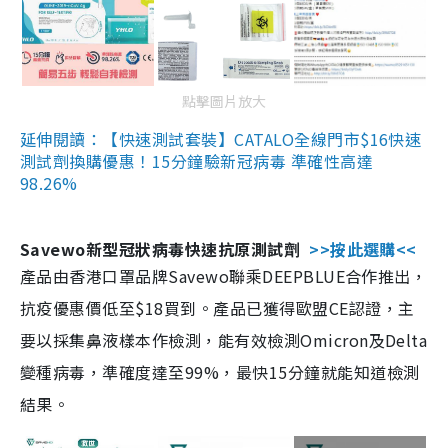
點擊圖片放大
延伸閱讀：【快速測試套裝】CATALO全線門市$16快速
測試劑換購優惠！15分鐘驗新冠病毒 準確性高達
98.26%
Savewo新型冠狀病毒快速抗原測試劑
>>按此選購<<
產品由香港口罩品牌Savewo聯乘DEEPBLUE合作推出，
抗疫優惠價低至$18買到。產品已獲得歐盟CE認證，主
要以採集鼻液樣本作檢測，能有效檢測Omicron及Delta
變種病毒，準確度達至99%，最快15分鐘就能知道檢測
結果。