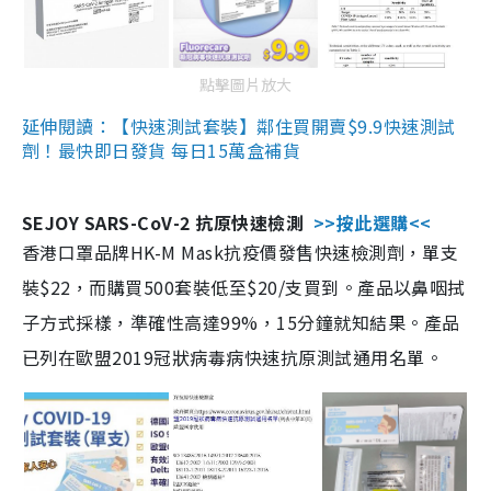
點擊圖片放大
延伸閱讀：【快速測試套裝】鄰住買開賣$9.9快速測試
劑！最快即日發貨 每日15萬盒補貨
SEJOY SARS-CoV-2 抗原快速檢測
>>按此選購<<
香港口罩品牌HK-M Mask抗疫價發售快速檢測劑，單支
裝$22，而購買500套裝低至$20/支買到。產品以鼻咽拭
子方式採樣，準確性高達99%，15分鐘就知結果。產品
已列在歐盟2019冠狀病毒病快速抗原測試通用名單。