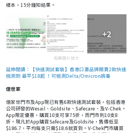
樣本，15分鐘知結果。
+2
點擊圖片放大
延伸閱讀：【快速測試套裝】香港口罩品牌開賣2款快速
檢測劑 最平$18起 ！可檢測Delta/Omicron病毒
億世家
億家世門市及App現已有售6款快速測試套裝，包括香港
公司研發的Wesail、Goldsite、Safecare、及V-Chek。
App限定優惠，購買10支可享75折，而門市則10支8
折。現凡於App購買Safecare及Goldsite，售價低至
$186.7，平均每支只需$18.6就買到。V-Chek門市購買