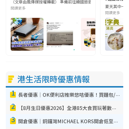
（文章由風傳媒授權轉載） 準備前往韓國旅遊的民眾，近期要特別留
夏天其中一種時
閱讀更多
閱讀更多
港生活限時優惠情報
1
長者優惠｜OK便利店推樂悠咭優惠！買麵包/牛奶/保健品拍卡即減
2
【8月生日優惠2026】全港85大食買玩著數攻略 自助餐/火鍋放題同行免費＋誠品/DONKI送現金券
3
開倉優惠｜銅鑼灣MICHAEL KORS開倉低至17折！直擊$500起買手袋/銀包/鞋款 必買經典Jet Set系列