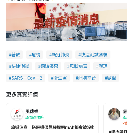
著數
疫情
新冠肺炎
快速測試套裝
快速測試
網購優惠
冠狀病毒
護理
SARS－CoV－2
衞生署
網購平台
歐盟
更多真實評價
風傳媒
營養教
旅遊攻略
生
香港
旅遊注意｜搭飛機帶尿袋標明mAh都會被沒收😱出發前切記檢查「1
#連皮帶籽都