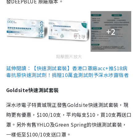
發DEEPBLUE 原廠版本。
+2
點擊圖片放大
延伸閱讀：【快速測試套裝】香港口罩廠acc+推$18病
毒抗原快速測試劑！捐贈10萬盒測試劑予深水埗露宿者
Goldsite快速測試套裝
深水埗電子特賣城現正發售Goldsite快速測試套裝，現
時更有優惠，$100/10支，平均每支$10，買10支再送口
罩。另外有售YHLO及Green Spring的快速測試套裝，
一樣低至$100/10支送口罩。