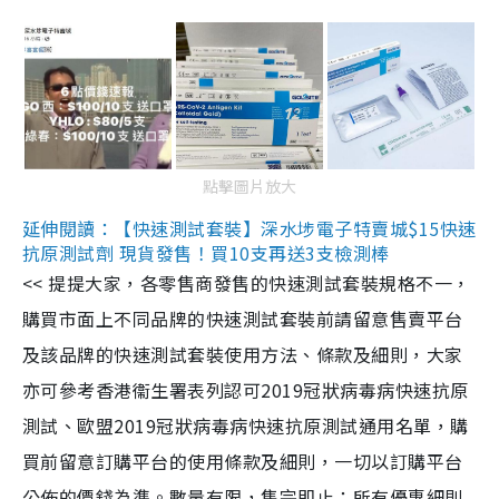
點擊圖片放大
延伸閱讀：【快速測試套裝】深水埗電子特賣城$15快速
抗原測試劑 現貨發售！買10支再送3支檢測棒
<< 提提大家，各零售商發售的快速測試套裝規格不一，
購買市面上不同品牌的快速測試套裝前請留意售賣平台
及該品牌的快速測試套裝使用方法、條款及細則，大家
亦可參考香港衞生署表列認可2019冠狀病毒病快速抗原
測試、歐盟2019冠狀病毒病快速抗原測試通用名單，購
買前留意訂購平台的使用條款及細則，一切以訂購平台
公佈的價錢為準。數量有限，售完即止；所有優惠細則