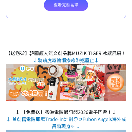
【送您🐯】韓國超人氣文創品牌MUZIK TIGER 冰感風扇！
↓將萌虎嘅慵懶療癒帶返屋企↓
↓ 【免費送】香港電腦通訊節2026電子門票！↓
↓ 首創舊電腦即場Trade-in計劃🧑‍💻Fubon Angels海外成
員將現身✨ ↓