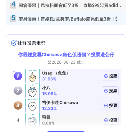
4
開倉優惠｜馬拉松開倉低至3折！直擊$99起買adidas／New Balance／Puma鞋款 STANLEY保溫杯劈價至$119起
5
廚具優惠｜普樂氏/意美廚/Buffalo廚具低至3折！$89起買煎鍋／炒鑊／個人鍋 同場小家電激減至$99起