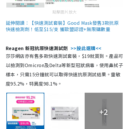
點擊圖片放大
延伸閱讀：【快速測試套裝】Good Mask發售3款抗原
快速檢測劑！低至$15/支 獲歐盟認證+無限購數量
Reagen 新冠抗原快速測試劑
>>按此選購<<
莎莎網店亦有售多款快速測試套裝，$19就買到。產品可
以檢測到Omicron及Delta等新型冠狀病毒，使用鼻拭子
樣本，只需15分鐘就可以取得快速抗原測試結果。靈敏
度95.2%，特異度98.1%。
+2