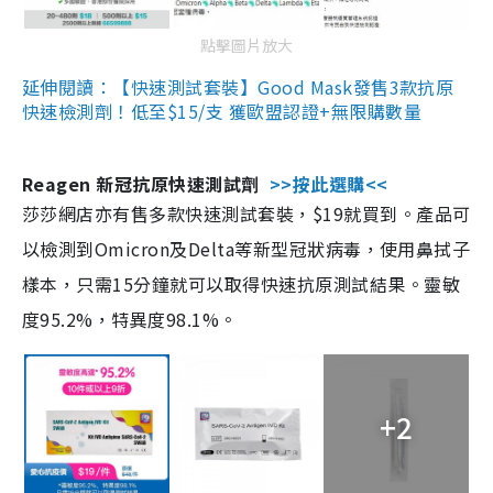
點擊圖片放大
延伸閱讀：【快速測試套裝】Good Mask發售3款抗原
快速檢測劑！低至$15/支 獲歐盟認證+無限購數量
Reagen 新冠抗原快速測試劑
>>按此選購<<
莎莎網店亦有售多款快速測試套裝，$19就買到。產品可
以檢測到Omicron及Delta等新型冠狀病毒，使用鼻拭子
樣本，只需15分鐘就可以取得快速抗原測試結果。靈敏
度95.2%，特異度98.1%。
+2