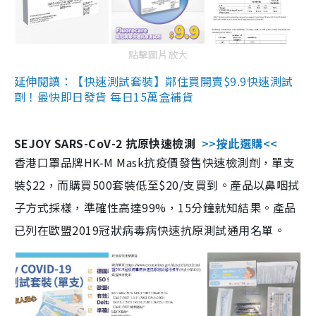
點擊圖片放大
延伸閱讀：【快速測試套裝】鄰住買開賣$9.9快速測試
劑！最快即日發貨 每日15萬盒補貨
SEJOY SARS-CoV-2 抗原快速檢測
>>按此選購<<
香港口罩品牌HK-M Mask抗疫價發售快速檢測劑，單支
裝$22，而購買500套裝低至$20/支買到。產品以鼻咽拭
子方式採樣，準確性高達99%，15分鐘就知結果。產品
已列在歐盟2019冠狀病毒病快速抗原測試通用名單。