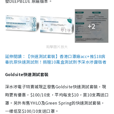
發DEEPBLUE 原廠版本。
+2
點擊圖片放大
延伸閱讀：【快速測試套裝】香港口罩廠acc+推$18病
毒抗原快速測試劑！捐贈10萬盒測試劑予深水埗露宿者
Goldsite快速測試套裝
深水埗電子特賣城現正發售Goldsite快速測試套裝，現
時更有優惠，$100/10支，平均每支$10，買10支再送口
罩。另外有售YHLO及Green Spring的快速測試套裝，
一樣低至$100/10支送口罩。