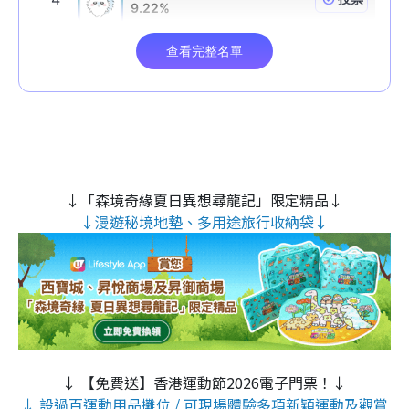
↓「森境奇緣夏日異想尋龍記」限定精品↓
↓漫遊秘境地墊、多用途旅行收納袋↓
↓ 【免費送】香港運動節2026電子門票！↓
↓ 設過百運動用品攤位 / 可現場體驗多項新穎運動及觀賞