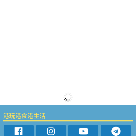
港玩港食港生活