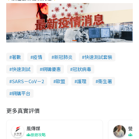
著數
疫情
新冠肺炎
快速測試套裝
快速測試
網購優惠
冠狀病毒
SARS－CoV－2
歐盟
護理
衞生署
網購平台
更多真實評價
風傳媒
營養教
旅遊攻略
生