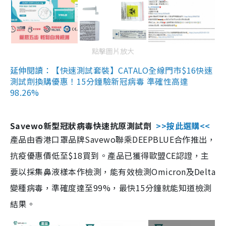
點擊圖片放大
延伸閱讀：【快速測試套裝】CATALO全線門市$16快速
測試劑換購優惠！15分鐘驗新冠病毒 準確性高達
98.26%
Savewo新型冠狀病毒快速抗原測試劑
>>按此選購<<
產品由香港口罩品牌Savewo聯乘DEEPBLUE合作推出，
抗疫優惠價低至$18買到。產品已獲得歐盟CE認證，主
要以採集鼻液樣本作檢測，能有效檢測Omicron及Delta
變種病毒，準確度達至99%，最快15分鐘就能知道檢測
結果。