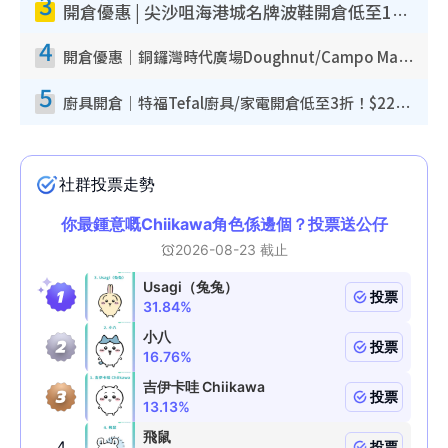
3
開倉優惠 | 尖沙咀海港城名牌波鞋開倉低至1折！On鞋$899起／Joy&Peace鞋履$98起
4
開倉優惠｜銅鑼灣時代廣場Doughnut/Campo Marzio開倉低至1折！背囊、書包、手袋劈價$200起
5
廚具開倉｜特福Tefal廚具/家電開倉低至3折！$220起買平底鍋/炒鑊/湯煲！電飯煲/吸塵機/燙斗$418起