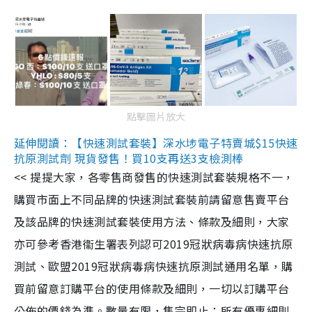
點擊圖片放大
延伸閱讀：【快速測試套裝】深水埗電子特賣城$15快速
抗原測試劑 現貨發售！買10支再送3支檢測棒
<< 提提大家，各零售商發售的快速測試套裝規格不一，
購買市面上不同品牌的快速測試套裝前請留意售賣平台
及該品牌的快速測試套裝使用方法、條款及細則，大家
亦可參考香港衞生署表列認可2019冠狀病毒病快速抗原
測試、歐盟2019冠狀病毒病快速抗原測試通用名單，購
買前留意訂購平台的使用條款及細則，一切以訂購平台
公佈的價錢為準。數量有限，售完即止；所有優惠細則