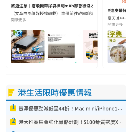
香港
旅遊注意｜搭飛機帶尿袋標明mAh都會被沒收😱出發前切記檢查「1
#連皮帶籽都
（文章由風傳媒授權轉載） 準備前往韓國旅遊的民眾，近期要特別留
夏天其中一種時
閱讀更多
閱讀更多
港生活限時優惠情報
1
豐澤優惠勁減低至44折！Mac mini/iPhone17Pro大減價！廚房家電$220起
2
港大推賽馬會強化骨骼計劃！$100骨質密度X光檢查 完成免費運動訓練送超市禮券！附參加資格