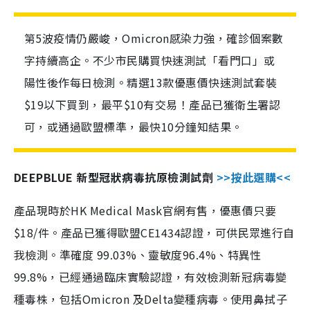
第5波疫情仍嚴峻，Omicron感染力強，確診個案數
字持續高企。不少市民購買快速測試「看門口」或
陽性後作每日檢測。精選13款優惠價快速測試套裝
$19以下買到，最平$10有交易！產品已獲衛生署認
可，或通過歐盟標準，最快10分鐘知結果。
DEEPBLUE 新型冠狀病毒抗原檢測試劑
>>按此選購<<
產品現時於HK Medical Mask官網有售，優惠價只要
$18/件。產品已獲得歐盟CE1434認證，可供民眾進行自
我檢測。準確度 99.03%、靈敏度96.4%、特異性
99.8%，已經通過臨床實驗認證，有效檢測新冠病毒變
種毒株，包括Omicron 及Delta變種病毒。使用鼻拭子