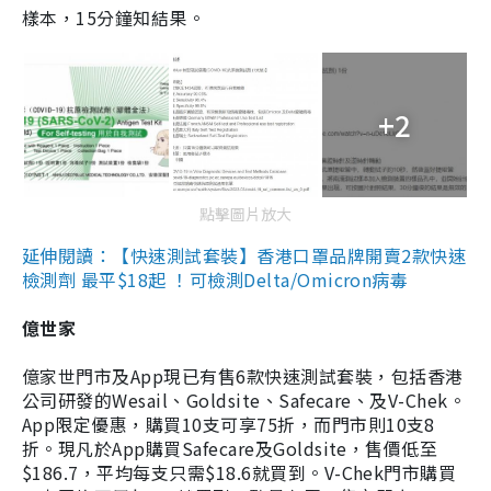
樣本，15分鐘知結果。
+2
點擊圖片放大
延伸閱讀：【快速測試套裝】香港口罩品牌開賣2款快速
檢測劑 最平$18起 ！可檢測Delta/Omicron病毒
億世家
億家世門市及App現已有售6款快速測試套裝，包括香港
公司研發的Wesail、Goldsite、Safecare、及V-Chek。
App限定優惠，購買10支可享75折，而門市則10支8
折。現凡於App購買Safecare及Goldsite，售價低至
$186.7，平均每支只需$18.6就買到。V-Chek門市購買