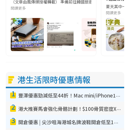
（文章由風傳媒授權轉載） 準備前往韓國旅遊的民眾，近期要特別留
夏天其中一種時
閱讀更多
閱讀更多
港生活限時優惠情報
1
豐澤優惠勁減低至44折！Mac mini/iPhone17Pro大減價！廚房家電$220起
2
港大推賽馬會強化骨骼計劃！$100骨質密度X光檢查 完成免費運動訓練送超市禮券！附參加資格
3
開倉優惠 | 尖沙咀海港城名牌波鞋開倉低至1折！On鞋$899起／Joy&Peace鞋履$98起