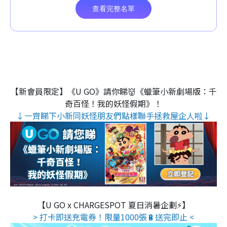
【新會員限定】《U GO》請你睇👹《蠟筆小新劇場版：千
奇百怪！我的妖怪假期》！
↓一齊睇下小新同妖怪朋友們點樣聯手拯救屋企人啦↓
【U GO x CHARGESPOT 夏日消暑企劃⚡】
> 打卡即送充電券！限量1000張🔋送完即止 <