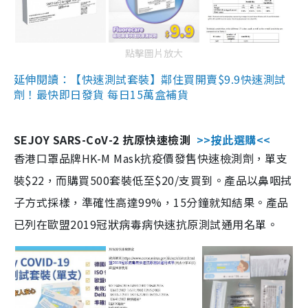
點擊圖片放大
延伸閱讀：【快速測試套裝】鄰住買開賣$9.9快速測試
劑！最快即日發貨 每日15萬盒補貨
SEJOY SARS-CoV-2 抗原快速檢測
>>按此選購<<
香港口罩品牌HK-M Mask抗疫價發售快速檢測劑，單支
裝$22，而購買500套裝低至$20/支買到。產品以鼻咽拭
子方式採樣，準確性高達99%，15分鐘就知結果。產品
已列在歐盟2019冠狀病毒病快速抗原測試通用名單。