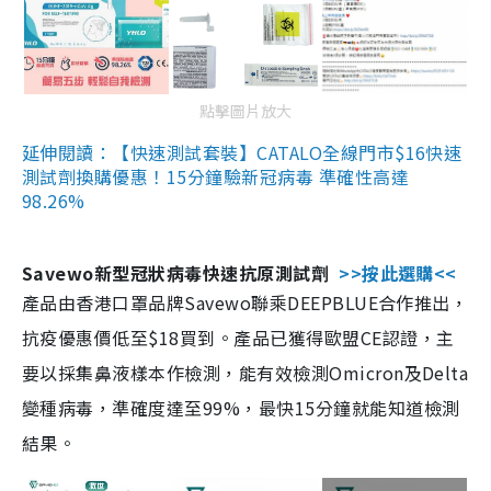
點擊圖片放大
延伸閱讀：【快速測試套裝】CATALO全線門市$16快速
測試劑換購優惠！15分鐘驗新冠病毒 準確性高達
98.26%
Savewo新型冠狀病毒快速抗原測試劑
>>按此選購<<
產品由香港口罩品牌Savewo聯乘DEEPBLUE合作推出，
抗疫優惠價低至$18買到。產品已獲得歐盟CE認證，主
要以採集鼻液樣本作檢測，能有效檢測Omicron及Delta
變種病毒，準確度達至99%，最快15分鐘就能知道檢測
結果。