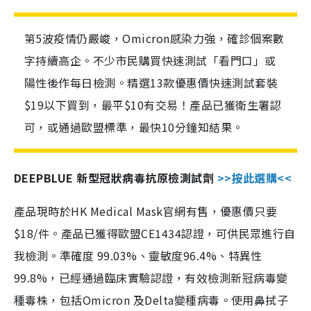
第5波疫情仍嚴峻，Omicron感染力強，確診個案數
字持續高企。不少市民購買快速測試「看門口」或
陽性後作每日檢測。精選13款優惠價快速測試套裝
$19以下買到，最平$10有交易！產品已獲衛生署認
可，或通過歐盟標準，最快10分鐘知結果。
DEEPBLUE 新型冠狀病毒抗原檢測試劑
>>按此選購<<
產品現時於HK Medical Mask官網有售，優惠價只要
$18/件。產品已獲得歐盟CE1434認證，可供民眾進行自
我檢測。準確度 99.03%、靈敏度96.4%、特異性
99.8%，已經通過臨床實驗認證，有效檢測新冠病毒變
種毒株，包括Omicron 及Delta變種病毒。使用鼻拭子