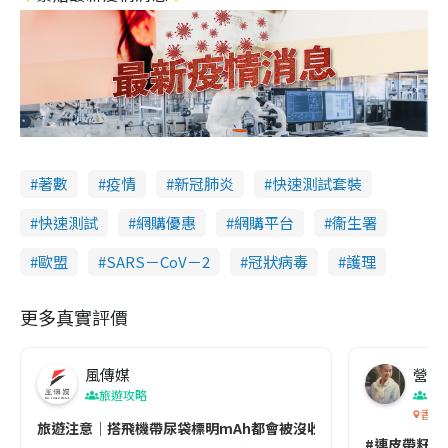
著數
疫情
新冠肺炎
快速測試套裝
快速測試
網購優惠
網購平台
衞生署
歐盟
SARS－CoV－2
冠狀病毒
護理
更多真實評價
風傳媒
營養教
旅遊攻略
生
香港
旅遊注意｜搭飛機帶尿袋標明mAh都會被沒收😱出發前切記檢查「1
#連皮帶籽都