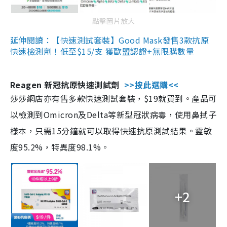
點擊圖片放大
延伸閱讀：【快速測試套裝】Good Mask發售3款抗原
快速檢測劑！低至$15/支 獲歐盟認證+無限購數量
Reagen 新冠抗原快速測試劑
>>按此選購<<
莎莎網店亦有售多款快速測試套裝，$19就買到。產品可
以檢測到Omicron及Delta等新型冠狀病毒，使用鼻拭子
樣本，只需15分鐘就可以取得快速抗原測試結果。靈敏
度95.2%，特異度98.1%。
+2