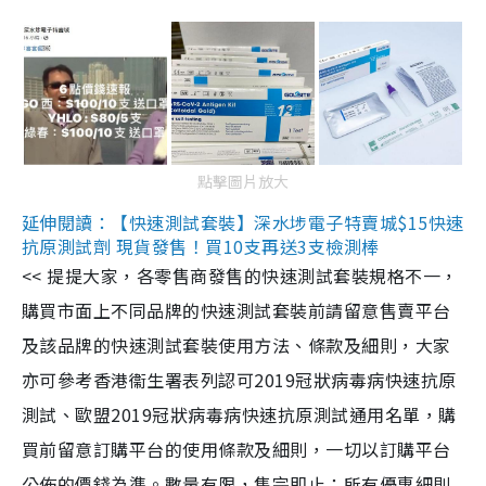
點擊圖片放大
延伸閱讀：【快速測試套裝】深水埗電子特賣城$15快速
抗原測試劑 現貨發售！買10支再送3支檢測棒
<< 提提大家，各零售商發售的快速測試套裝規格不一，
購買市面上不同品牌的快速測試套裝前請留意售賣平台
及該品牌的快速測試套裝使用方法、條款及細則，大家
亦可參考香港衞生署表列認可2019冠狀病毒病快速抗原
測試、歐盟2019冠狀病毒病快速抗原測試通用名單，購
買前留意訂購平台的使用條款及細則，一切以訂購平台
公佈的價錢為準。數量有限，售完即止；所有優惠細則