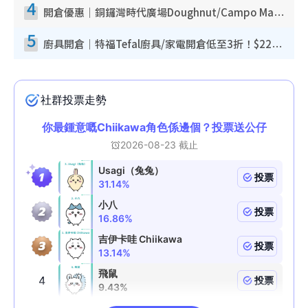
4
開倉優惠｜銅鑼灣時代廣場Doughnut/Campo Marzio開倉低至1折！背囊、書包、手袋劈價$200起
5
廚具開倉｜特福Tefal廚具/家電開倉低至3折！$220起買平底鍋/炒鑊/湯煲！電飯煲/吸塵機/燙斗$418起