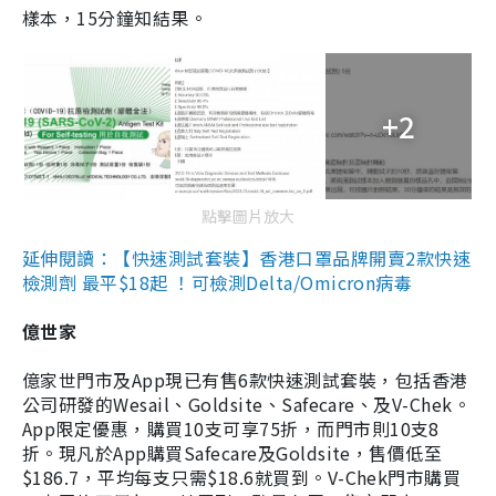
樣本，15分鐘知結果。
+2
點擊圖片放大
延伸閱讀：【快速測試套裝】香港口罩品牌開賣2款快速
檢測劑 最平$18起 ！可檢測Delta/Omicron病毒
億世家
億家世門市及App現已有售6款快速測試套裝，包括香港
公司研發的Wesail、Goldsite、Safecare、及V-Chek。
App限定優惠，購買10支可享75折，而門市則10支8
折。現凡於App購買Safecare及Goldsite，售價低至
$186.7，平均每支只需$18.6就買到。V-Chek門市購買