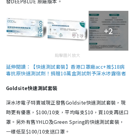
發DEEPBLUE 原廠版本。
+2
點擊圖片放大
延伸閱讀：【快速測試套裝】香港口罩廠acc+推$18病
毒抗原快速測試劑！捐贈10萬盒測試劑予深水埗露宿者
Goldsite快速測試套裝
深水埗電子特賣城現正發售Goldsite快速測試套裝，現
時更有優惠，$100/10支，平均每支$10，買10支再送口
罩。另外有售YHLO及Green Spring的快速測試套裝，
一樣低至$100/10支送口罩。