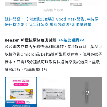
點擊圖片放大
延伸閱讀：【快速測試套裝】Good Mask發售3款抗原
快速檢測劑！低至$15/支 獲歐盟認證+無限購數量
Reagen 新冠抗原快速測試劑
>>按此選購<<
莎莎網店亦有售多款快速測試套裝，$19就買到。產品可
以檢測到Omicron及Delta等新型冠狀病毒，使用鼻拭子
樣本，只需15分鐘就可以取得快速抗原測試結果。靈敏
度95.2%，特異度98.1%。
+2