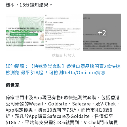
樣本，15分鐘知結果。
+2
點擊圖片放大
延伸閱讀：【快速測試套裝】香港口罩品牌開賣2款快速
檢測劑 最平$18起 ！可檢測Delta/Omicron病毒
億世家
億家世門市及App現已有售6款快速測試套裝，包括香港
公司研發的Wesail、Goldsite、Safecare、及V-Chek。
App限定優惠，購買10支可享75折，而門市則10支8
折。現凡於App購買Safecare及Goldsite，售價低至
$186.7，平均每支只需$18.6就買到。V-Chek門市購買