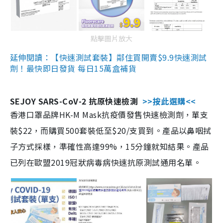
點擊圖片放大
延伸閱讀：【快速測試套裝】鄰住買開賣$9.9快速測試
劑！最快即日發貨 每日15萬盒補貨
SEJOY SARS-CoV-2 抗原快速檢測
>>按此選購<<
香港口罩品牌HK-M Mask抗疫價發售快速檢測劑，單支
裝$22，而購買500套裝低至$20/支買到。產品以鼻咽拭
子方式採樣，準確性高達99%，15分鐘就知結果。產品
已列在歐盟2019冠狀病毒病快速抗原測試通用名單。