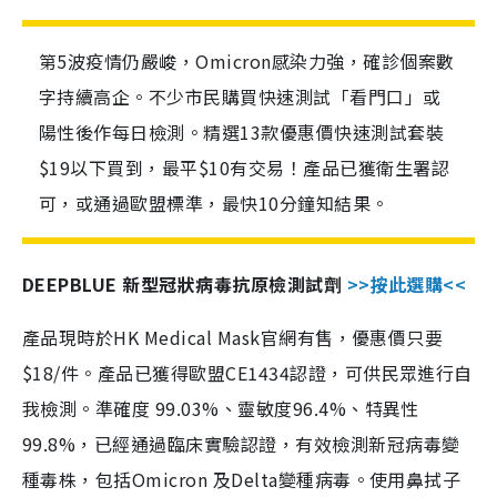
第5波疫情仍嚴峻，Omicron感染力強，確診個案數
字持續高企。不少市民購買快速測試「看門口」或
陽性後作每日檢測。精選13款優惠價快速測試套裝
$19以下買到，最平$10有交易！產品已獲衛生署認
可，或通過歐盟標準，最快10分鐘知結果。
DEEPBLUE 新型冠狀病毒抗原檢測試劑
>>按此選購<<
產品現時於HK Medical Mask官網有售，優惠價只要
$18/件。產品已獲得歐盟CE1434認證，可供民眾進行自
我檢測。準確度 99.03%、靈敏度96.4%、特異性
99.8%，已經通過臨床實驗認證，有效檢測新冠病毒變
種毒株，包括Omicron 及Delta變種病毒。使用鼻拭子