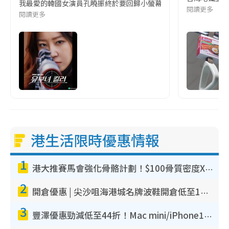
我最愛的韓國女演員孔曉振終於要回歸小螢幕啦!這次的劇本改編自同名
閱讀更多
閱讀更多
港生活限時優惠情報
1
港大推賽馬會強化骨骼計劃！$100骨質密度X光檢查 完成免費運動訓練送超市禮券！附參加資格
2
開倉優惠 | 尖沙咀海港城名牌波鞋開倉低至1折！On鞋$899起／Joy&Peace鞋履$98起
3
豐澤優惠勁減低至44折！Mac mini/iPhone17Pro大減價！廚房家電$220起