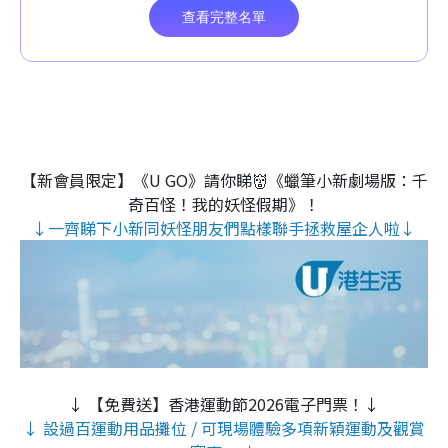
【新會員限定】《U GO》請你睇👹《蠟筆小新劇場版：千
奇百怪！我的妖怪假期》！
↓一齊睇下小新同妖怪朋友們點樣聯手拯救屋企人啦↓
↓ 【免費送】香港運動節2026電子門票！↓
↓ 設過百運動用品攤位 / 可現場體驗多項新穎運動及觀賞