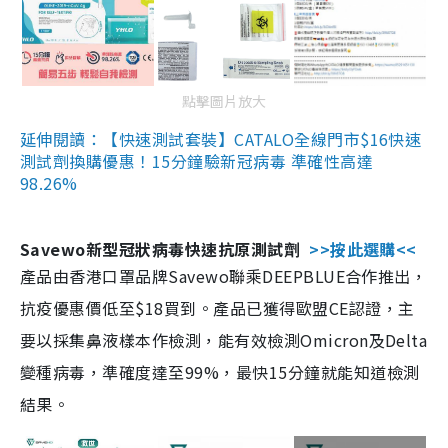
點擊圖片放大
延伸閱讀：【快速測試套裝】CATALO全線門市$16快速
測試劑換購優惠！15分鐘驗新冠病毒 準確性高達
98.26%
Savewo新型冠狀病毒快速抗原測試劑
>>按此選購<<
產品由香港口罩品牌Savewo聯乘DEEPBLUE合作推出，
抗疫優惠價低至$18買到。產品已獲得歐盟CE認證，主
要以採集鼻液樣本作檢測，能有效檢測Omicron及Delta
變種病毒，準確度達至99%，最快15分鐘就能知道檢測
結果。