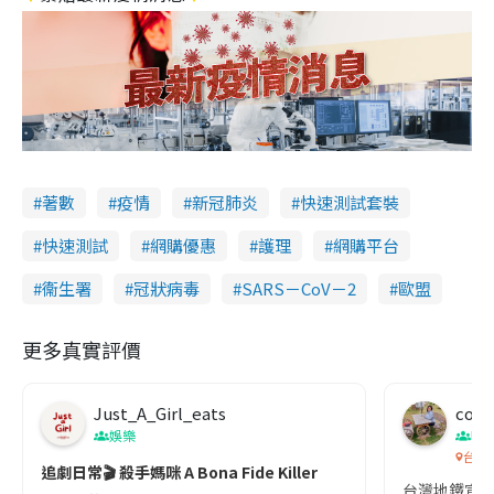
著數
疫情
新冠肺炎
快速測試套裝
快速測試
網購優惠
護理
網購平台
衞生署
冠狀病毒
SARS－CoV－2
歐盟
更多真實評價
Just_A_Girl_eats
co c
娛樂
吹
台灣
追劇日常🎬 殺手媽咪 A Bona Fide Killer
台灣地鐵宣