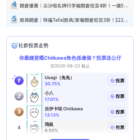
4
開倉優惠｜尖沙咀名牌行李箱開倉低至4折！一連5日 American Tourister/ace./Hallmark $200起！
5
廚具開倉｜特福Tefal廚具/家電開倉低至3折！$220起買平底鍋/炒鑊/湯煲！電飯煲/吸塵機/燙斗$418起