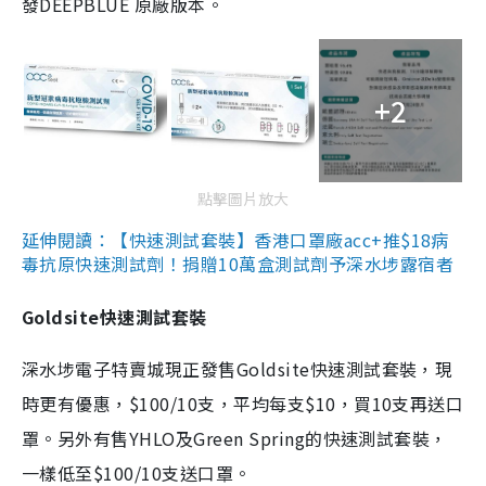
發DEEPBLUE 原廠版本。
+2
點擊圖片放大
延伸閱讀：【快速測試套裝】香港口罩廠acc+推$18病
毒抗原快速測試劑！捐贈10萬盒測試劑予深水埗露宿者
Goldsite快速測試套裝
深水埗電子特賣城現正發售Goldsite快速測試套裝，現
時更有優惠，$100/10支，平均每支$10，買10支再送口
罩。另外有售YHLO及Green Spring的快速測試套裝，
一樣低至$100/10支送口罩。