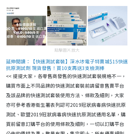
點擊圖片放大
延伸閱讀：【快速測試套裝】深水埗電子特賣城$15快速
抗原測試劑 現貨發售！買10支再送3支檢測棒
<< 提提大家，各零售商發售的快速測試套裝規格不一，
購買市面上不同品牌的快速測試套裝前請留意售賣平台
及該品牌的快速測試套裝使用方法、條款及細則，大家
亦可參考香港衞生署表列認可2019冠狀病毒病快速抗原
測試、歐盟2019冠狀病毒病快速抗原測試通用名單，購
買前留意訂購平台的使用條款及細則，一切以訂購平台
公佈的價錢為準。數量有限，售完即止；所有優惠細則