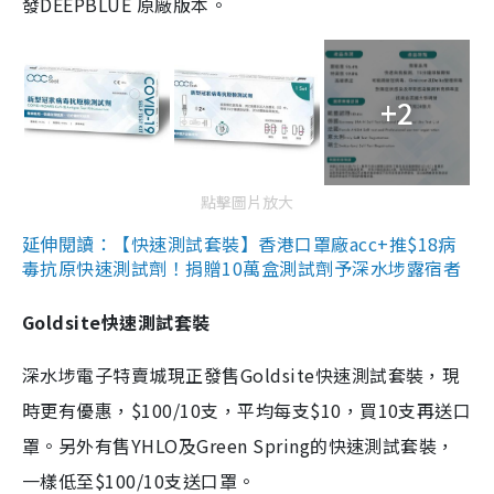
發DEEPBLUE 原廠版本。
+2
點擊圖片放大
延伸閱讀：【快速測試套裝】香港口罩廠acc+推$18病
毒抗原快速測試劑！捐贈10萬盒測試劑予深水埗露宿者
Goldsite快速測試套裝
深水埗電子特賣城現正發售Goldsite快速測試套裝，現
時更有優惠，$100/10支，平均每支$10，買10支再送口
罩。另外有售YHLO及Green Spring的快速測試套裝，
一樣低至$100/10支送口罩。