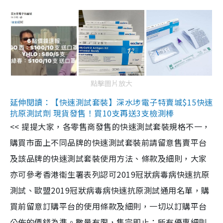
點擊圖片放大
延伸閱讀：【快速測試套裝】深水埗電子特賣城$15快速
抗原測試劑 現貨發售！買10支再送3支檢測棒
<< 提提大家，各零售商發售的快速測試套裝規格不一，
購買市面上不同品牌的快速測試套裝前請留意售賣平台
及該品牌的快速測試套裝使用方法、條款及細則，大家
亦可參考香港衞生署表列認可2019冠狀病毒病快速抗原
測試、歐盟2019冠狀病毒病快速抗原測試通用名單，購
買前留意訂購平台的使用條款及細則，一切以訂購平台
公佈的價錢為準。數量有限，售完即止；所有優惠細則