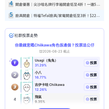
4
開倉優惠｜尖沙咀名牌行李箱開倉低至4折！一連5日 American Tourister/ace./Hallmark $200起！
5
廚具開倉｜特福Tefal廚具/家電開倉低至3折！$220起買平底鍋/炒鑊/湯煲！電飯煲/吸塵機/燙斗$418起