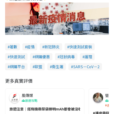
著數
疫情
新冠肺炎
快速測試套裝
快速測試
網購優惠
冠狀病毒
護理
網購平台
歐盟
衞生署
SARS－CoV－2
更多真實評價
風傳媒
營養教
旅遊攻略
生
香港
旅遊注意｜搭飛機帶尿袋標明mAh都會被沒收😱出發前切記檢查「1
#連皮帶籽都