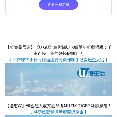
【新會員限定】《U GO》請你睇👹《蠟筆小新劇場版：千
奇百怪！我的妖怪假期》！
↓一齊睇下小新同妖怪朋友們點樣聯手拯救屋企人啦↓
【送您🐯】韓國超人氣文創品牌MUZIK TIGER 冰感風扇！
↓將萌虎嘅慵懶療癒帶返屋企↓