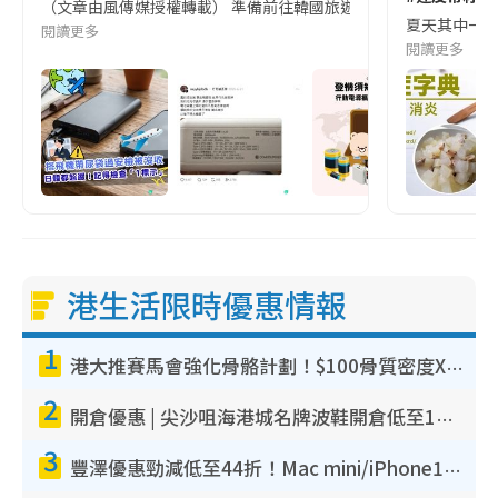
（文章由風傳媒授權轉載） 準備前往韓國旅遊的民眾，近期要特別留
夏天其中一種時
閱讀更多
閱讀更多
港生活限時優惠情報
1
港大推賽馬會強化骨骼計劃！$100骨質密度X光檢查 完成免費運動訓練送超市禮券！附參加資格
2
開倉優惠 | 尖沙咀海港城名牌波鞋開倉低至1折！On鞋$899起／Joy&Peace鞋履$98起
3
豐澤優惠勁減低至44折！Mac mini/iPhone17Pro大減價！廚房家電$220起