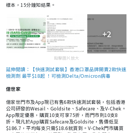
樣本，15分鐘知結果。
+2
點擊圖片放大
延伸閱讀：【快速測試套裝】香港口罩品牌開賣2款快速
檢測劑 最平$18起 ！可檢測Delta/Omicron病毒
億世家
億家世門市及App現已有售6款快速測試套裝，包括香港
公司研發的Wesail、Goldsite、Safecare、及V-Chek。
App限定優惠，購買10支可享75折，而門市則10支8
折。現凡於App購買Safecare及Goldsite，售價低至
$186.7，平均每支只需$18.6就買到。V-Chek門市購買