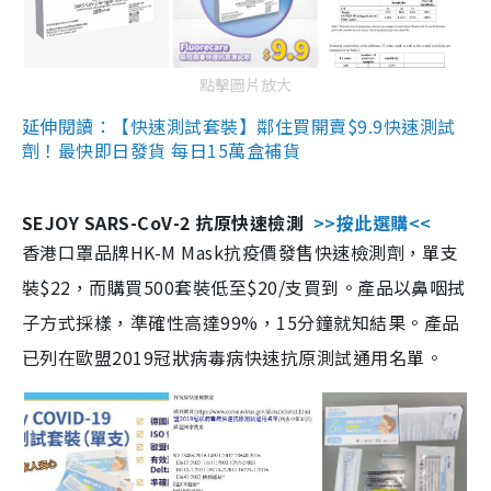
點擊圖片放大
延伸閱讀：【快速測試套裝】鄰住買開賣$9.9快速測試
劑！最快即日發貨 每日15萬盒補貨
SEJOY SARS-CoV-2 抗原快速檢測
>>按此選購<<
香港口罩品牌HK-M Mask抗疫價發售快速檢測劑，單支
裝$22，而購買500套裝低至$20/支買到。產品以鼻咽拭
子方式採樣，準確性高達99%，15分鐘就知結果。產品
已列在歐盟2019冠狀病毒病快速抗原測試通用名單。