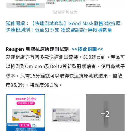
點擊圖片放大
延伸閱讀：【快速測試套裝】Good Mask發售3款抗原
快速檢測劑！低至$15/支 獲歐盟認證+無限購數量
Reagen 新冠抗原快速測試劑
>>按此選購<<
莎莎網店亦有售多款快速測試套裝，$19就買到。產品可
以檢測到Omicron及Delta等新型冠狀病毒，使用鼻拭子
樣本，只需15分鐘就可以取得快速抗原測試結果。靈敏
度95.2%，特異度98.1%。
+2