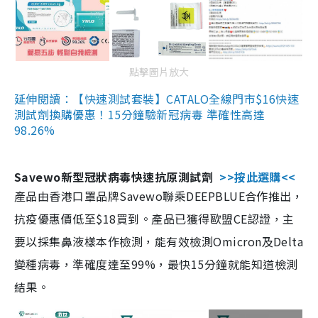
點擊圖片放大
延伸閱讀：【快速測試套裝】CATALO全線門市$16快速
測試劑換購優惠！15分鐘驗新冠病毒 準確性高達
98.26%
Savewo新型冠狀病毒快速抗原測試劑
>>按此選購<<
產品由香港口罩品牌Savewo聯乘DEEPBLUE合作推出，
抗疫優惠價低至$18買到。產品已獲得歐盟CE認證，主
要以採集鼻液樣本作檢測，能有效檢測Omicron及Delta
變種病毒，準確度達至99%，最快15分鐘就能知道檢測
結果。