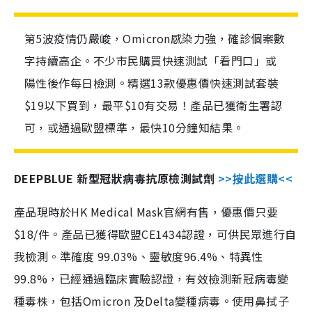
第5波疫情仍嚴峻，Omicron感染力強，確診個案數
字持續高企。不少市民購買快速測試「看門口」或
陽性後作每日檢測。精選13款優惠價快速測試套裝
$19以下買到，最平$10有交易！產品已獲衛生署認
可，或通過歐盟標準，最快10分鐘知結果。
DEEPBLUE 新型冠狀病毒抗原檢測試劑
>>按此選購<<
產品現時於HK Medical Mask官網有售，優惠價只要
$18/件。產品已獲得歐盟CE1434認證，可供民眾進行自
我檢測。準確度 99.03%、靈敏度96.4%、特異性
99.8%，已經通過臨床實驗認證，有效檢測新冠病毒變
種毒株，包括Omicron 及Delta變種病毒。使用鼻拭子