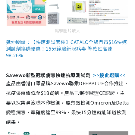
點擊圖片放大
延伸閱讀：【快速測試套裝】CATALO全線門市$16快速
測試劑換購優惠！15分鐘驗新冠病毒 準確性高達
98.26%
Savewo新型冠狀病毒快速抗原測試劑
>>按此選購<<
產品由香港口罩品牌Savewo聯乘DEEPBLUE合作推出，
抗疫優惠價低至$18買到。產品已獲得歐盟CE認證，主
要以採集鼻液樣本作檢測，能有效檢測Omicron及Delta
變種病毒，準確度達至99%，最快15分鐘就能知道檢測
結果。