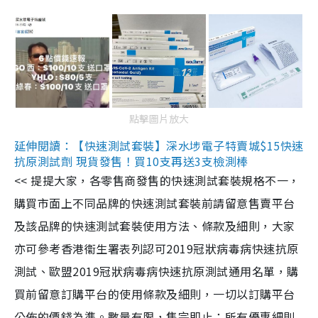
點擊圖片放大
延伸閱讀：【快速測試套裝】深水埗電子特賣城$15快速
抗原測試劑 現貨發售！買10支再送3支檢測棒
<< 提提大家，各零售商發售的快速測試套裝規格不一，
購買市面上不同品牌的快速測試套裝前請留意售賣平台
及該品牌的快速測試套裝使用方法、條款及細則，大家
亦可參考香港衞生署表列認可2019冠狀病毒病快速抗原
測試、歐盟2019冠狀病毒病快速抗原測試通用名單，購
買前留意訂購平台的使用條款及細則，一切以訂購平台
公佈的價錢為準。數量有限，售完即止；所有優惠細則