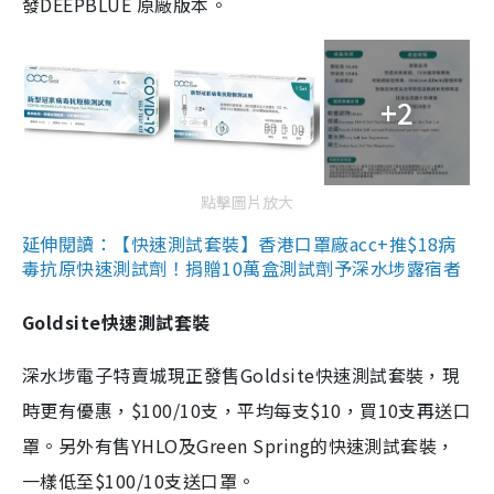
發DEEPBLUE 原廠版本。
+2
點擊圖片放大
延伸閱讀：【快速測試套裝】香港口罩廠acc+推$18病
毒抗原快速測試劑！捐贈10萬盒測試劑予深水埗露宿者
Goldsite快速測試套裝
深水埗電子特賣城現正發售Goldsite快速測試套裝，現
時更有優惠，$100/10支，平均每支$10，買10支再送口
罩。另外有售YHLO及Green Spring的快速測試套裝，
一樣低至$100/10支送口罩。