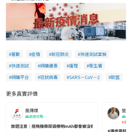
著數
疫情
新冠肺炎
快速測試套裝
快速測試
網購優惠
護理
衞生署
網購平台
冠狀病毒
SARS－CoV－2
歐盟
更多真實評價
風傳媒
營養教
旅遊攻略
生
香港
旅遊注意｜搭飛機帶尿袋標明mAh都會被沒收😱出發前切記檢查「1
#連皮帶籽都