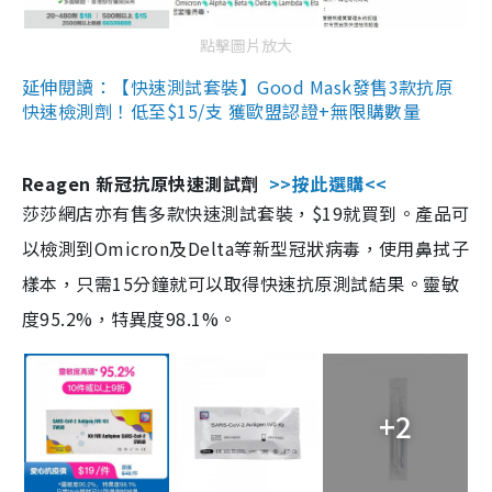
點擊圖片放大
延伸閱讀：【快速測試套裝】Good Mask發售3款抗原
快速檢測劑！低至$15/支 獲歐盟認證+無限購數量
Reagen 新冠抗原快速測試劑
>>按此選購<<
莎莎網店亦有售多款快速測試套裝，$19就買到。產品可
以檢測到Omicron及Delta等新型冠狀病毒，使用鼻拭子
樣本，只需15分鐘就可以取得快速抗原測試結果。靈敏
度95.2%，特異度98.1%。
+2