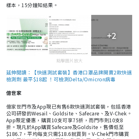
樣本，15分鐘知結果。
+2
點擊圖片放大
延伸閱讀：【快速測試套裝】香港口罩品牌開賣2款快速
檢測劑 最平$18起 ！可檢測Delta/Omicron病毒
億世家
億家世門市及App現已有售6款快速測試套裝，包括香港
公司研發的Wesail、Goldsite、Safecare、及V-Chek。
App限定優惠，購買10支可享75折，而門市則10支8
折。現凡於App購買Safecare及Goldsite，售價低至
$186.7，平均每支只需$18.6就買到。V-Chek門市購買