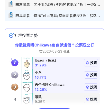
4
開倉優惠｜尖沙咀名牌行李箱開倉低至4折！一連5日 American Tourister/ace./Hallmark $200起！
5
廚具開倉｜特福Tefal廚具/家電開倉低至3折！$220起買平底鍋/炒鑊/湯煲！電飯煲/吸塵機/燙斗$418起