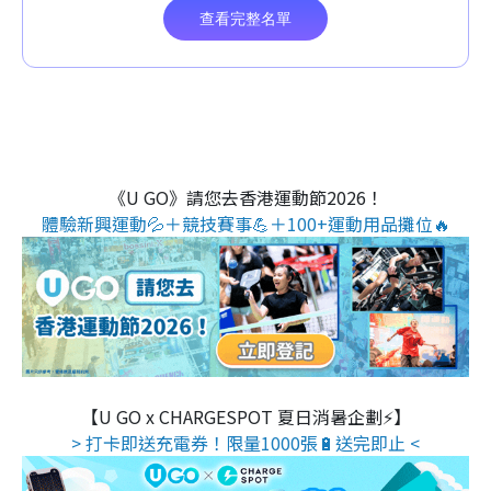
《U GO》請您去香港運動節2026！
體驗新興運動💦＋競技賽事💪＋100+運動用品攤位🔥
【U GO x CHARGESPOT 夏日消暑企劃⚡】
> 打卡即送充電券！限量1000張🔋送完即止 <