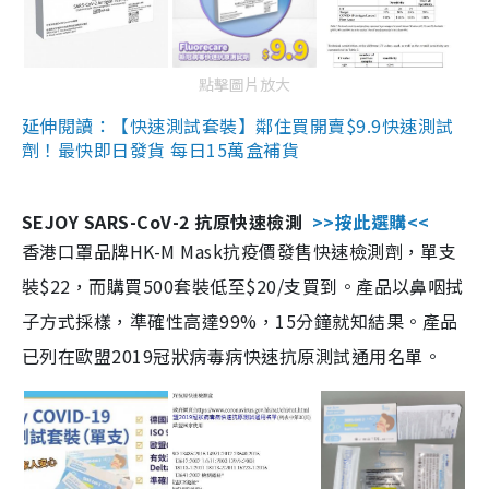
點擊圖片放大
延伸閱讀：【快速測試套裝】鄰住買開賣$9.9快速測試
劑！最快即日發貨 每日15萬盒補貨
SEJOY SARS-CoV-2 抗原快速檢測
>>按此選購<<
香港口罩品牌HK-M Mask抗疫價發售快速檢測劑，單支
裝$22，而購買500套裝低至$20/支買到。產品以鼻咽拭
子方式採樣，準確性高達99%，15分鐘就知結果。產品
已列在歐盟2019冠狀病毒病快速抗原測試通用名單。