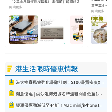
（文章由風傳媒授權轉載） 準備前往韓國旅遊的民眾，近期要特別留
夏天其中一種時
閱讀更多
閱讀更多
港生活限時優惠情報
1
港大推賽馬會強化骨骼計劃！$100骨質密度X光檢查 完成免費運動訓練送超市禮券！附參加資格
2
開倉優惠 | 尖沙咀海港城名牌波鞋開倉低至1折！On鞋$899起／Joy&Peace鞋履$98起
3
豐澤優惠勁減低至44折！Mac mini/iPhone17Pro大減價！廚房家電$220起