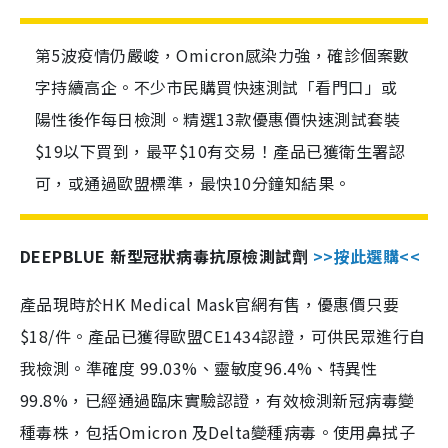
第5波疫情仍嚴峻，Omicron感染力強，確診個案數
字持續高企。不少市民購買快速測試「看門口」或
陽性後作每日檢測。精選13款優惠價快速測試套裝
$19以下買到，最平$10有交易！產品已獲衛生署認
可，或通過歐盟標準，最快10分鐘知結果。
DEEPBLUE 新型冠狀病毒抗原檢測試劑
>>按此選購<<
產品現時於HK Medical Mask官網有售，優惠價只要
$18/件。產品已獲得歐盟CE1434認證，可供民眾進行自
我檢測。準確度 99.03%、靈敏度96.4%、特異性
99.8%，已經通過臨床實驗認證，有效檢測新冠病毒變
種毒株，包括Omicron 及Delta變種病毒。使用鼻拭子