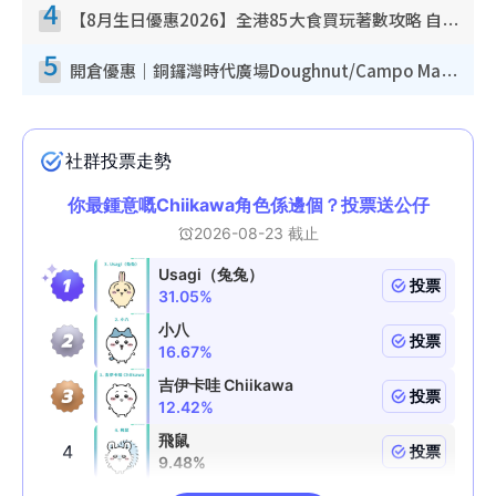
4
【8月生日優惠2026】全港85大食買玩著數攻略 自助餐/火鍋放題同行免費＋誠品/DONKI送現金券
5
開倉優惠｜銅鑼灣時代廣場Doughnut/Campo Marzio開倉低至1折！背囊、書包、手袋劈價$200起