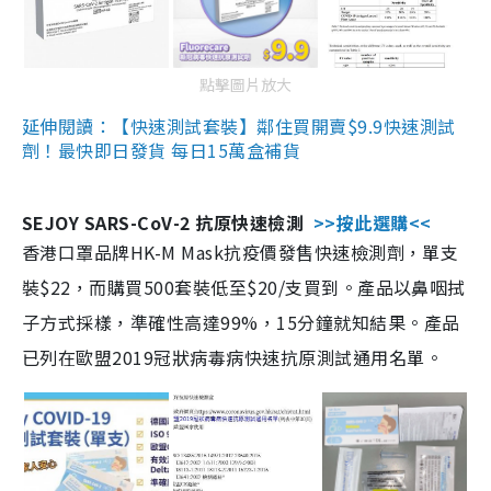
點擊圖片放大
延伸閱讀：【快速測試套裝】鄰住買開賣$9.9快速測試
劑！最快即日發貨 每日15萬盒補貨
SEJOY SARS-CoV-2 抗原快速檢測
>>按此選購<<
香港口罩品牌HK-M Mask抗疫價發售快速檢測劑，單支
裝$22，而購買500套裝低至$20/支買到。產品以鼻咽拭
子方式採樣，準確性高達99%，15分鐘就知結果。產品
已列在歐盟2019冠狀病毒病快速抗原測試通用名單。