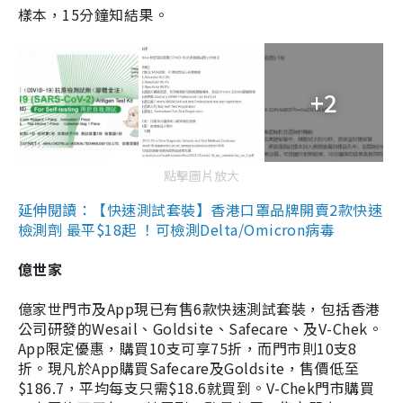
樣本，15分鐘知結果。
+2
點擊圖片放大
延伸閱讀：【快速測試套裝】香港口罩品牌開賣2款快速
檢測劑 最平$18起 ！可檢測Delta/Omicron病毒
億世家
億家世門市及App現已有售6款快速測試套裝，包括香港
公司研發的Wesail、Goldsite、Safecare、及V-Chek。
App限定優惠，購買10支可享75折，而門市則10支8
折。現凡於App購買Safecare及Goldsite，售價低至
$186.7，平均每支只需$18.6就買到。V-Chek門市購買