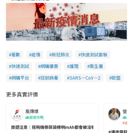
著數
疫情
新冠肺炎
快速測試套裝
快速測試
網購優惠
護理
衞生署
網購平台
冠狀病毒
SARS－CoV－2
歐盟
更多真實評價
風傳媒
營養教
旅遊攻略
生
香港
旅遊注意｜搭飛機帶尿袋標明mAh都會被沒收😱出發前切記檢查「1
#連皮帶籽都