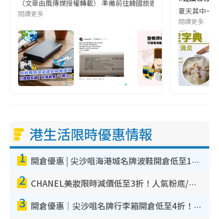
（文章由風傳媒授權轉載） 準備前往韓國旅遊的民眾，近期要特別留
夏天其中一種時
閱讀更多
閱讀更多
港生活限時優惠情報
1
開倉優惠 | 尖沙咀海港城名牌波鞋開倉低至1折！On鞋$899起／Joy&Peace鞋履$98起
2
CHANEL美妝限時減價低至3折！人氣粉底/唇膏/精華液低至$275！COCO香水都有平
3
開倉優惠｜尖沙咀名牌行李箱開倉低至4折！一連5日 American Tourister/ace./Hallmark $200起！