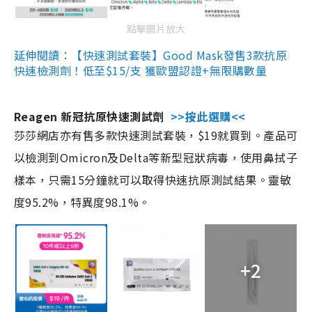
點擊圖片放大
延伸閱讀：【快速測試套裝】Good Mask發售3款抗原
快速檢測劑！低至$15/支 獲歐盟認證+無限購數量
Reagen 新冠抗原快速測試劑
>>按此選購<<
莎莎網店亦有售多款快速測試套裝，$19就買到。產品可
以檢測到Omicron及Delta等新型冠狀病毒，使用鼻拭子
樣本，只需15分鐘就可以取得快速抗原測試結果。靈敏
度95.2%，特異度98.1%。
+2