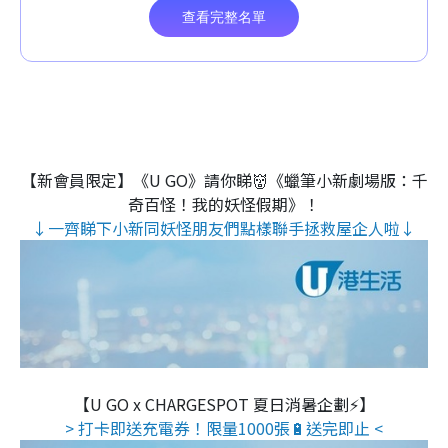
【新會員限定】《U GO》請你睇👹《蠟筆小新劇場版：千
奇百怪！我的妖怪假期》！
↓一齊睇下小新同妖怪朋友們點樣聯手拯救屋企人啦↓
【U GO x CHARGESPOT 夏日消暑企劃⚡】
> 打卡即送充電券！限量1000張🔋送完即止 <