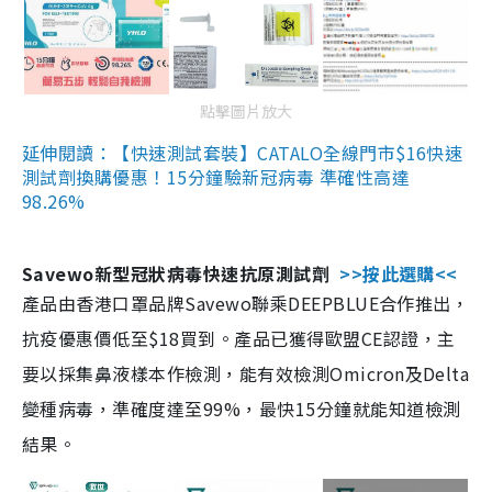
點擊圖片放大
延伸閱讀：【快速測試套裝】CATALO全線門市$16快速
測試劑換購優惠！15分鐘驗新冠病毒 準確性高達
98.26%
Savewo新型冠狀病毒快速抗原測試劑
>>按此選購<<
產品由香港口罩品牌Savewo聯乘DEEPBLUE合作推出，
抗疫優惠價低至$18買到。產品已獲得歐盟CE認證，主
要以採集鼻液樣本作檢測，能有效檢測Omicron及Delta
變種病毒，準確度達至99%，最快15分鐘就能知道檢測
結果。