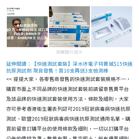
點擊圖片放大
延伸閱讀：【快速測試套裝】深水埗電子特賣城$15快速
抗原測試劑 現貨發售！買10支再送3支檢測棒
<< 提提大家，各零售商發售的快速測試套裝規格不一，
購買市面上不同品牌的快速測試套裝前請留意售賣平台
及該品牌的快速測試套裝使用方法、條款及細則，大家
亦可參考香港衞生署表列認可2019冠狀病毒病快速抗原
測試、歐盟2019冠狀病毒病快速抗原測試通用名單，購
買前留意訂購平台的使用條款及細則，一切以訂購平台
公佈的價錢為準。數量有限，售完即止；所有優惠細則