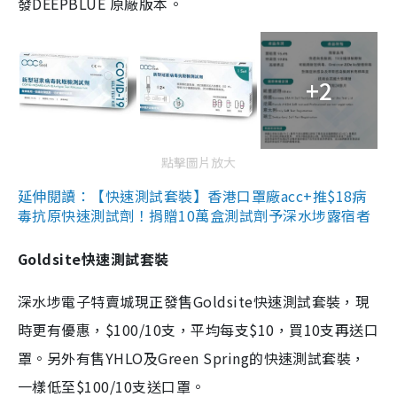
發DEEPBLUE 原廠版本。
+2
點擊圖片放大
延伸閱讀：【快速測試套裝】香港口罩廠acc+推$18病
毒抗原快速測試劑！捐贈10萬盒測試劑予深水埗露宿者
Goldsite快速測試套裝
深水埗電子特賣城現正發售Goldsite快速測試套裝，現
時更有優惠，$100/10支，平均每支$10，買10支再送口
罩。另外有售YHLO及Green Spring的快速測試套裝，
一樣低至$100/10支送口罩。