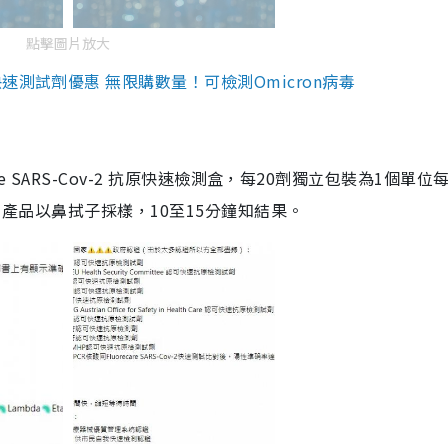
點擊圖片放大
測試劑優惠 無限購數量！可檢測Omicron病毒
are SARS-Cov-2 抗原快速檢測盒，每20劑獨立包裝為1個單位
5。產品以鼻拭子採樣，10至15分鐘知結果。