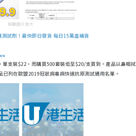
點擊圖片放大
速測試劑！最快即日發貨 每日15萬盒補貨
<<
，單支裝$22，而購買500套裝低至$20/支買到。產品以鼻咽
品已列在歐盟2019冠狀病毒病快速抗原測試通用名單。