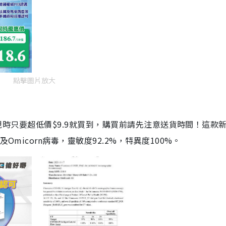
點擊圖片放大
劑，現時只要超低價$9.9就買到，購買前請先注意送貨時間！這款
Omicorn病毒，靈敏度92.2%，特異度100%。