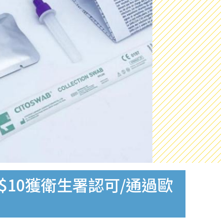
$10獲衛生署認可/通過歐