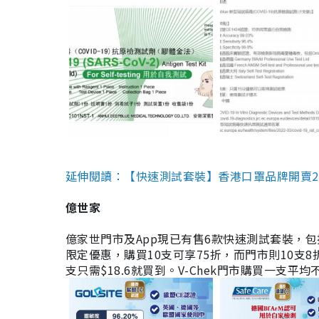
延伸閱讀：【快速測試套裝】香港口罩品牌開賣2款快速
億世家
億家世門市及App現已有售6款快速測試套裝，包括香港公司
限定優惠，購買10支可享75折，而門市則10支8折。現
支只需$18.6就買到。V-Chek門市購買一支平