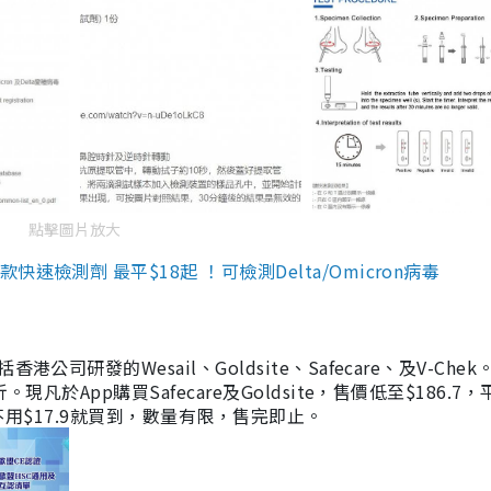
點擊圖片放大
檢測劑 最平$18起 ！可檢測Delta/Omicron病毒
研發的Wesail、Goldsite、Safecare、及V-Chek。
凡於App購買Safecare及Goldsite，售價低至$186.7
均不用$17.9就買到，數量有限，售完即止。