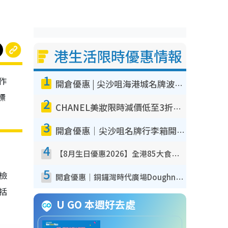
港生活限時優惠情報
1
作
開倉優惠 | 尖沙咀海港城名牌波鞋開倉低至1折！On鞋$899起／Joy&Peace鞋履$98起
標
2
CHANEL美妝限時減價低至3折！人氣粉底/唇膏/精華液低至$275！COCO香水都有平
3
開倉優惠｜尖沙咀名牌行李箱開倉低至4折！一連5日 American Tourister/ace./Hallmark $200起！
4
【8月生日優惠2026】全港85大食買玩著數攻略 自助餐/火鍋放題同行免費＋誠品/DONKI送現金券
5
我檢
開倉優惠｜銅鑼灣時代廣場Doughnut/Campo Marzio開倉低至1折！背囊、書包、手袋劈價$200起
包括
U GO 本週好去處