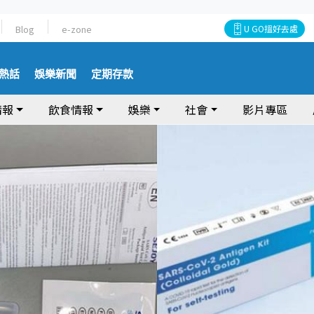
Blog
e-zone
U GO搵好去處
熱話
娛樂新聞
定期存款
情報
飲食情報
娛樂
社會
影片專區