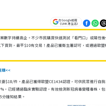
在Google追蹤
《UHK 港生活》
診個案數字持續高企。不少市民購買快速測試「看門口」或陽性後
以下買到，最平$10有交易！產品已獲衛生署認可，或通過歐盟
選購<<
惠價只要$18/件。產品已獲得歐盟CE1434認證，可供民眾進行自
性99.8%，已經通過臨床實驗認證，有效檢測新冠病毒變種毒株，
，15分鐘知結果。