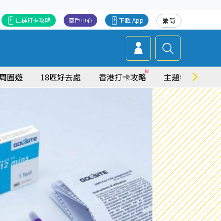
社群打卡攻略
商戶中心
下載 App
繁
简
周圍遊
18區好去處
香港打卡攻略
主題特集