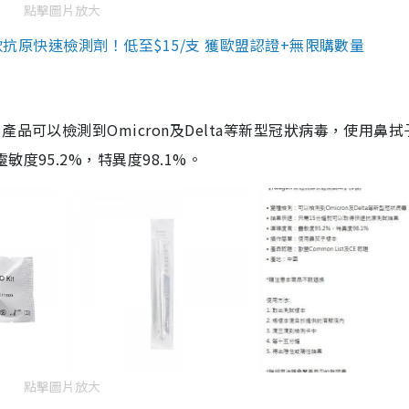
點擊圖片放大
3款抗原快速檢測劑！低至$15/支 獲歐盟認證+無限購數量
品可以檢測到Omicron及Delta等新型冠狀病毒，使用鼻拭
度95.2%，特異度98.1%。
點擊圖片放大