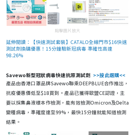
點擊圖片放大
延伸閱讀：【快速測試套裝】CATALO全線門市$16快速
測試劑換購優惠！15分鐘驗新冠病毒 準確性高達
98.26%
Savewo新型冠狀病毒快速抗原測試劑
>>按此選購<<
產品由香港口罩品牌Savewo聯乘DEEPBLUE合作推出，
抗疫優惠價低至$18買到。產品已獲得歐盟CE認證，主
要以採集鼻液樣本作檢測，能有效檢測Omicron及Delta
變種病毒，準確度達至99%，最快15分鐘就能知道檢測
結果。