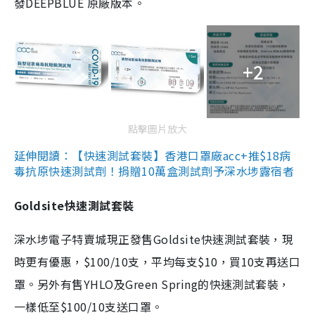
發DEEPBLUE 原廠版本。
+2
點擊圖片放大
延伸閱讀：【快速測試套裝】香港口罩廠acc+推$18病
毒抗原快速測試劑！捐贈10萬盒測試劑予深水埗露宿者
Goldsite快速測試套裝
深水埗電子特賣城現正發售Goldsite快速測試套裝，現
時更有優惠，$100/10支，平均每支$10，買10支再送口
罩。另外有售YHLO及Green Spring的快速測試套裝，
一樣低至$100/10支送口罩。