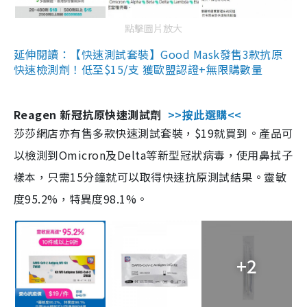
點擊圖片放大
延伸閱讀：【快速測試套裝】Good Mask發售3款抗原
快速檢測劑！低至$15/支 獲歐盟認證+無限購數量
Reagen 新冠抗原快速測試劑
>>按此選購<<
莎莎網店亦有售多款快速測試套裝，$19就買到。產品可
以檢測到Omicron及Delta等新型冠狀病毒，使用鼻拭子
樣本，只需15分鐘就可以取得快速抗原測試結果。靈敏
度95.2%，特異度98.1%。
+2