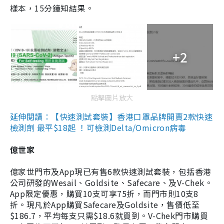
樣本，15分鐘知結果。
+2
點擊圖片放大
延伸閱讀：【快速測試套裝】香港口罩品牌開賣2款快速
檢測劑 最平$18起 ！可檢測Delta/Omicron病毒
億世家
億家世門市及App現已有售6款快速測試套裝，包括香港
公司研發的Wesail、Goldsite、Safecare、及V-Chek。
App限定優惠，購買10支可享75折，而門市則10支8
折。現凡於App購買Safecare及Goldsite，售價低至
$186.7，平均每支只需$18.6就買到。V-Chek門市購買