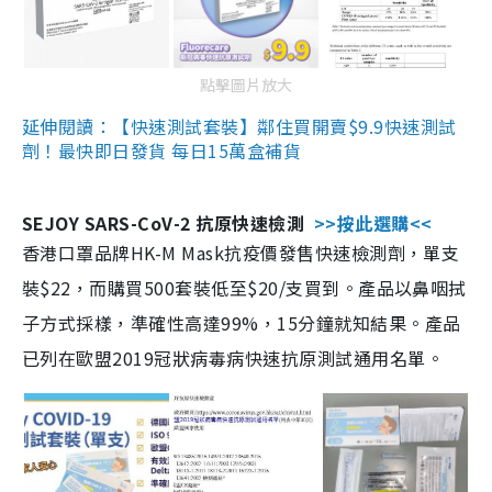
點擊圖片放大
延伸閱讀：【快速測試套裝】鄰住買開賣$9.9快速測試
劑！最快即日發貨 每日15萬盒補貨
SEJOY SARS-CoV-2 抗原快速檢測
>>按此選購<<
香港口罩品牌HK-M Mask抗疫價發售快速檢測劑，單支
裝$22，而購買500套裝低至$20/支買到。產品以鼻咽拭
子方式採樣，準確性高達99%，15分鐘就知結果。產品
已列在歐盟2019冠狀病毒病快速抗原測試通用名單。