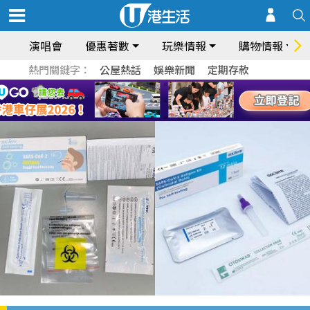
演唱會
優惠著數
玩樂情報
購物情報
熱門關鍵字：
公屋熱話
娛樂新聞
定期存款