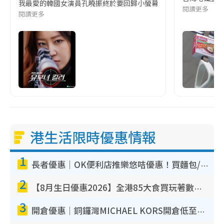
我最愛的韓國女演員孔曉振終於要回歸小螢幕啦!這次的劇本改編自同名
閱讀更多
閱讀更多
港生活限時優惠情報
1
長者優惠｜OK便利店推樂悠咭優惠！買麵包/牛奶/保健品拍卡即減
2
【8月生日優惠2026】全港85大食買玩著數攻略 自助餐/火鍋放題同行免費＋誠品/DONKI送現金券
3
開倉優惠｜銅鑼灣MICHAEL KORS開倉低至17折！直擊$500起買手袋/銀包/鞋款 必買經典Jet Set系列