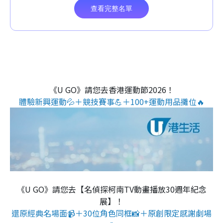
《U GO》請您去香港運動節2026！
體驗新興運動💦＋競技賽事💪＋100+運動用品攤位🔥
《U GO》請您去【名偵探柯南TV動畫播放30週年紀念
展】！
還原經典名場面📹＋30位角色同框📸＋原創限定感謝劇場