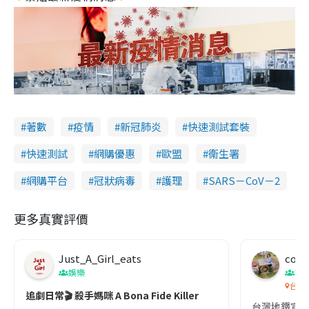
著數
疫情
新冠肺炎
快速測試套裝
快速測試
網購優惠
歐盟
衞生署
網購平台
冠狀病毒
護理
SARS－CoV－2
更多真實評價
Just_A_Girl_eats
co c
娛樂
吹
台灣
追劇日常🎬 殺手媽咪 A Bona Fide Killer
台灣地鐵宣