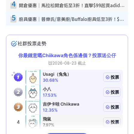
4
開倉優惠｜馬拉松開倉低至3折！直擊$99起買adidas／New Balance／Puma鞋款 STANLEY保溫杯劈價至$119起
5
廚具優惠｜普樂氏/意美廚/Buffalo廚具低至3折！$89起買煎鍋／炒鑊／個人鍋 同場小家電激減至$99起