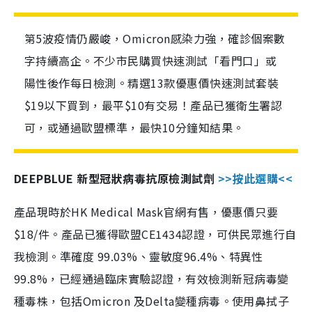
第5波疫情仍嚴峻，Omicron感染力強，確診個案數
字持續高企。不少市民購買快速測試「看門口」或
陽性後作每日檢測。精選13款優惠價快速測試套裝
$19以下買到，最平$10有交易！產品已獲衛生署認
可，或通過歐盟標準，最快10分鐘知結果。
DEEPBLUE 新型冠狀病毒抗原檢測試劑
>>按此選購<<
產品現時於HK Medical Mask官網有售，優惠價只要
$18/件。產品已獲得歐盟CE1434認證，可供民眾進行自
我檢測。準確度 99.03%、靈敏度96.4%、特異性
99.8%，已經通過臨床實驗認證，有效檢測新冠病毒變
種毒株，包括Omicron 及Delta變種病毒。使用鼻拭子